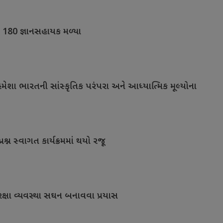
ે 180 જ્ઞાનસહાયક મળ્યા
મેશા ભારતની સાંસ્કૃતિક પરંપરા અને આધ્યાત્મિક મૂલ્યોના
પ્રશ્ન સ્વાગત કાર્યક્રમમાં થયો રજૂ
 સુરક્ષા વ્યવસ્થા સઘન બનાવવા પ્રયાસ