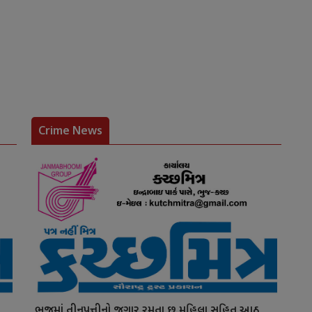
Crime News
ભુજમાં તીનપત્તીનો જુગાર રમતા છ મહિલા સહિત આઠ