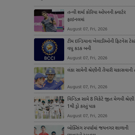
તન્વી શર્મા કોરિયા ઓપનની ક્વાર્ટર
ફાઇનલમાં
August 07, Fri, 2026
ટીમ ઇન્ડિયાના ખેલાડીઓની ફિટનેસ ટેસ્
વધુ કડક બની
August 07, Fri, 2026
લંકા સામેની શ્રેણીની તૈયારી ચકાસવાની
August 07, Fri, 2026
વિન્ડિઝ સામે 8 વિકેટે જીત મેળવી શ્રેણી
1થી ડ્રો કરતું પાક
August 07, Fri, 2026
બોક્સિંગ સ્પર્ધામાં જયનગર શાળાની