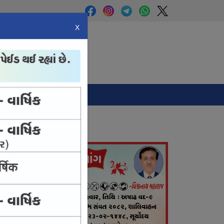
X
Panchang