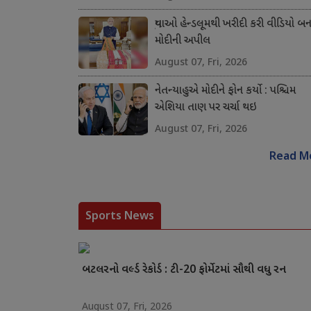
યુવાઓ હેન્ડલૂમથી ખરીદી કરી વીડિયો બના
મોદીની અપીલ
August 07, Fri, 2026
નેતન્યાહુએ મોદીને ફોન કર્યો : પશ્ચિમ
એશિયા તાણ પર ચર્ચા થઇ
August 07, Fri, 2026
Read M
Sports News
બટલરનો વર્લ્ડ રેકોર્ડ : ટી-20 ફોર્મેટમાં સૌથી વધુ રન
August 07, Fri, 2026