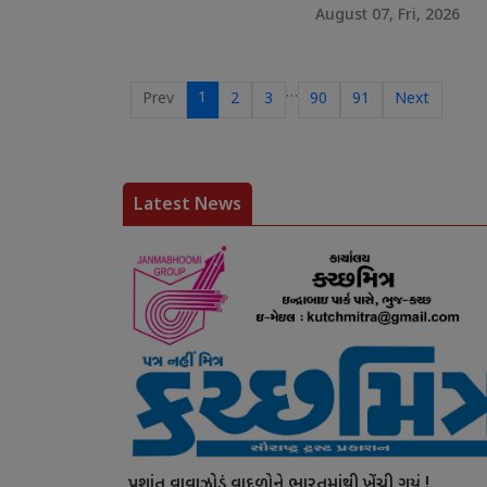
August 07, Fri, 2026
…
1
Prev
2
3
90
91
Next
Latest News
પ્રશાંત વાવાઝોડું વાદળોને ભારતમાંથી ખેંચી ગયું !