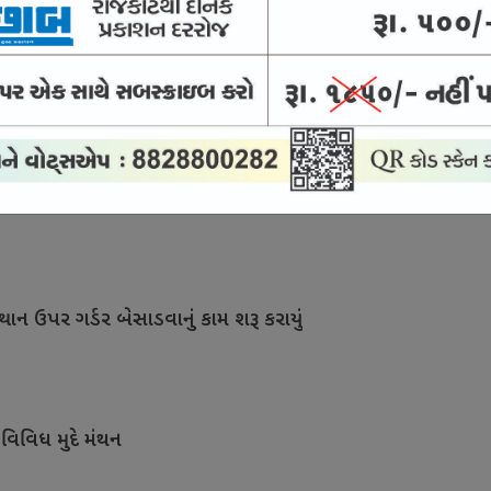
સારવાર માટે દેશને મળશે કુશળ માનવબળ
ા બીજા તબક્કાનું કામ શરૂ થતાં આનંદો
થાન ઉપર ગર્ડર બેસાડવાનું કામ શરૂ કરાયું
 વિવિધ મુદે મંથન