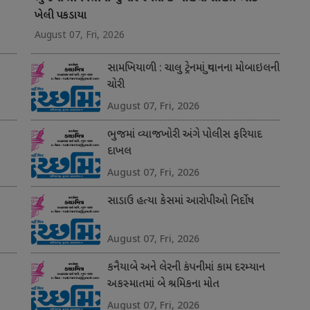
ખેલી પકડાયા
August 07, Fri, 2026
સામખિયાળી : ચાલુ ટ્રેનમાં યુવાનના મોબાઇલની
ચોરી
August 07, Fri, 2026
ભુજમાં વ્યાજખોરી અંગે પોલીસ ફરિયાદ
દાખલ
August 07, Fri, 2026
સાડાઉ હત્યા કેસમાં આરોપીઓ નિર્દોષ
August 07, Fri, 2026
કનૈયાબે અને લેરની કંપનીમાં કામ દરમ્યાન
અકસ્માતમાં બે શ્રમિકના મોત
August 07, Fri, 2026