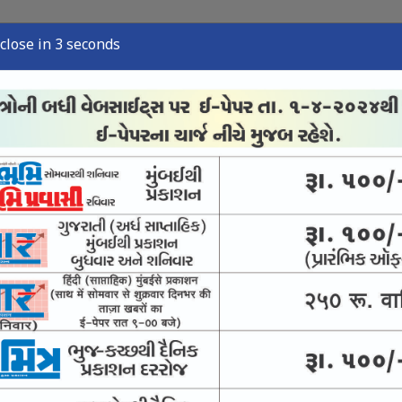
close in 2 seconds
્યુઝ
સ્પોર્ટ્સ ન્યુઝ
તંત્રી લેખ
અવસાન નોંધ
ઈ-પેપર
વારસો અને જીવંત ઉદ્યોગ
ે પીવાનું પાણી આપવાની યોજના નિષ્ફળ