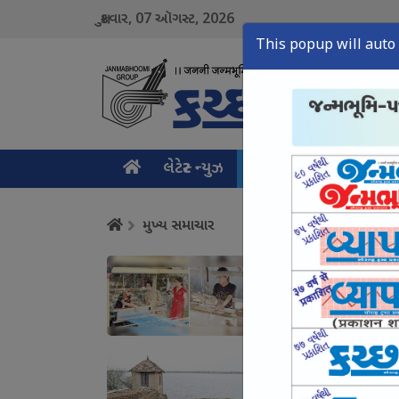
07
2026
શુક્રવાર,
ઑગસ્ટ,
This popup will auto 
લેટેસ્ટ ન્યુઝ
મુખ્ય સમાચાર
ક્રાઇમ ન
મુખ્ય સમાચાર
કચ્છનું વણાટકામ એક 
August 07, Fri, 2026
શિણાય ડેમથી આદિપુરન