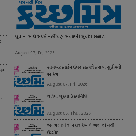
યુવાનો સાથે સંઘર્ષ નહીં પણ સંવાદની સુપ્રીમ સલાહ
ટ
August 07, Fri, 2026
સાયબર ક્રાઈમ ઉપર સકંજો કસવા સુપ્રીમનો
 તક
આદેશ
August 07, Fri, 2026
ગરિમા ચૂકયા ઉદયનિધિ
 1-
August 06, Thu, 2026
ગ્લાસગોમાં શાનદાર દેખાવે જગાવી નવી
ઉમ્મીદ