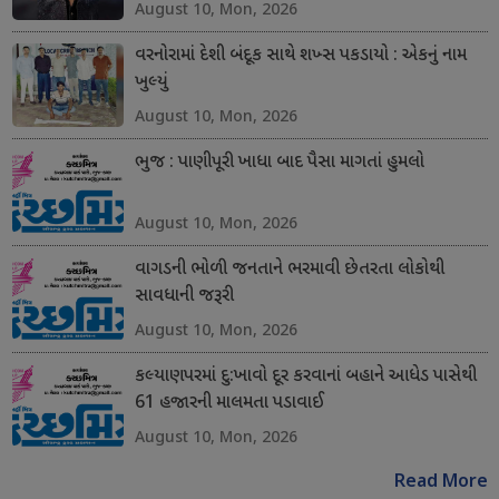
August 10, Mon, 2026
વરનોરામાં દેશી બંદૂક સાથે શખ્સ પકડાયો : એકનું નામ
ખુલ્યું
August 10, Mon, 2026
ભુજ : પાણીપૂરી ખાધા બાદ પૈસા માગતાં હુમલો
August 10, Mon, 2026
વાગડની ભોળી જનતાને ભરમાવી છેતરતા લોકોથી
સાવધાની જરૂરી
August 10, Mon, 2026
કલ્યાણપરમાં દુ:ખાવો દૂર કરવાનાં બહાને આધેડ પાસેથી
61 હજારની માલમતા પડાવાઈ
August 10, Mon, 2026
Read More