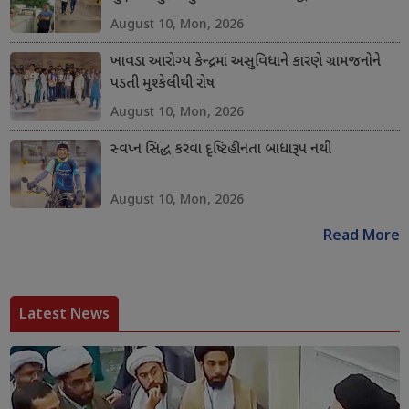
August 10, Mon, 2026
ખાવડા આરોગ્ય કેન્દ્રમાં અસુવિધાને કારણે ગ્રામજનોને
પડતી મુશ્કેલીથી રોષ
August 10, Mon, 2026
સ્વપ્ન સિદ્ધ કરવા દૃષ્ટિહીનતા બાધારૂપ નથી
August 10, Mon, 2026
Read More
Latest News