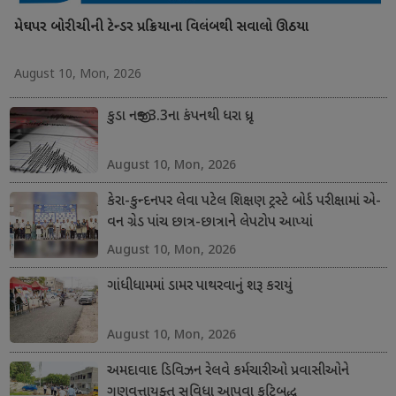
મેઘપર બોરીચીની ટેન્ડર પ્રક્રિયાના વિલંબથી સવાલો ઊઠયા
August 10, Mon, 2026
કુડા નજીક 3.3ના કંપનથી ધરા ધ્રૂજી
August 10, Mon, 2026
કેરા-કુન્દનપર લેવા પટેલ શિક્ષણ ટ્રસ્ટે બોર્ડ પરીક્ષામાં એ-
વન ગ્રેડ પાંચ છાત્ર-છાત્રાને લેપટોપ આપ્યાં
August 10, Mon, 2026
ગાંધીધામમાં ડામર પાથરવાનું શરૂ કરાયું
August 10, Mon, 2026
અમદાવાદ ડિવિઝન રેલવે કર્મચારીઓ પ્રવાસીઓને
ગુણવત્તાયુક્ત સુવિધા આપવા કટિબદ્ધ