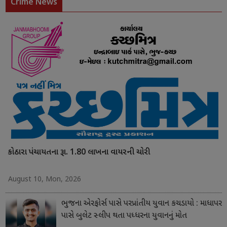
Crime News
કોઠારા પંચાયતના રૂા. 1.80 લાખના વાયરની ચોરી
August 10, Mon, 2026
ભુજના એરફોર્સ પાસે પરપ્રાંતીય યુવાન કચડાયો : માધાપર
પાસે બુલેટ સ્લીપ થતા પધ્ધરના યુવાનનું મોત