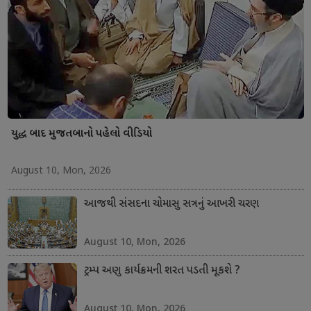
યુદ્ધ બાદ મુજતબાનો પહેલો વીડિયો
August 10, Mon, 2026
આજથી સંસદના ચોમાસુ સત્રનું આખરી ચરણ
August 10, Mon, 2026
ટ્રમ્પ અણુ કાર્યક્રમની શરત પડતી મૂકશે ?
August 10, Mon, 2026