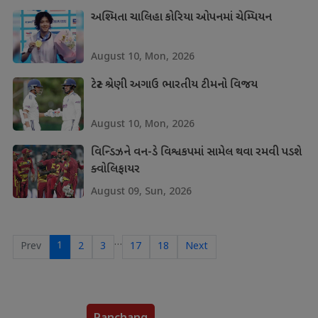
અશ્મિતા ચાલિહા કોરિયા ઓપનમાં ચેમ્પિયન
August 10, Mon, 2026
ટેસ્ટ શ્રેણી અગાઉ ભારતીય ટીમનો વિજય
August 10, Mon, 2026
વિન્ડિઝને વન-ડે વિશ્વકપમાં સામેલ થવા રમવી પડશે
ક્વોલિફાયર
August 09, Sun, 2026
…
1
Prev
2
3
17
18
Next
Panchang