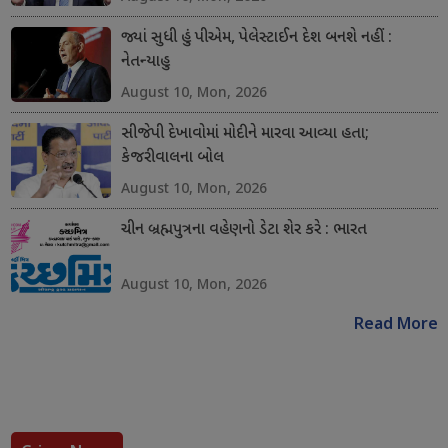
જ્યાં સુધી હું પીએમ, પેલેસ્ટાઈન દેશ બનશે નહીં :
નેતન્યાહુ
August 10, Mon, 2026
સીજેપી દેખાવોમાં મોદીને મારવા આવ્યા હતા;
કેજરીવાલના બોલ
August 10, Mon, 2026
ચીન બ્રહ્મપુત્રના વહેણનો ડેટા શેર કરે : ભારત
August 10, Mon, 2026
Read More