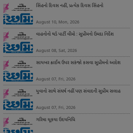
સિંહનો દિવસ નહીં, પ્રત્યેક દિવસ સિંહનો
August 10, Mon, 2026
વાહનોનો થર્ડ પાર્ટી વીમો : સુપ્રીમનો ઉમદા નિર્દેશ
August 08, Sat, 2026
સાયબર ક્રાઈમ ઉપર સકંજો કસવા સુપ્રીમનો આદેશ
August 07, Fri, 2026
યુવાનો સાથે સંઘર્ષ નહીં પણ સંવાદની સુપ્રીમ સલાહ
August 07, Fri, 2026
ગરિમા ચૂકયા ઉદયનિધિ