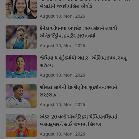
ખેલાડીને જયદીપસિંહ એવોર્ડ
August 10, Mon, 2026
કેનેડા ઓપનમાં અપસેટ : સબાલેંકાને હરાવી
એલેકજેંડ્રોવા ક્વાર્ટર ફાઇનલમાં
August 10, Mon, 2026
જેમિમા ધ હંડ્રેડમાંથી બહાર : એશિયા કપમાં રમવું
સંદિગ્ધ
August 10, Mon, 2026
શ્રીલંકા સામેની ટેસ્ટ શ્રેણીમાં સુદર્શનનાં સ્થાને
સરફરાઝ
August 10, Mon, 2026
અંડર-20 વર્લ્ડ એથ્લેટિક્સ ચેમ્પિયનશિપમાં
બસંતકુમારને હાઈ જમ્પમાં સિલ્વર
August 10, Mon, 2026