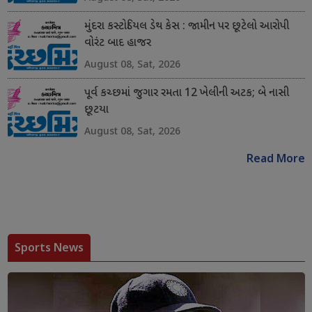
મુંદરા કસ્ટોડિયલ ડેથ કેસ : જામીન પર છૂટેલો આરોપી
વોરંટ બાદ હાજર
August 08, Sat, 2026
પૂર્વ કચ્છમાં જુગાર રમતા 12 ખેલીની અટક; બે નાસી
છૂટયા
August 08, Sat, 2026
Read More
Sports News