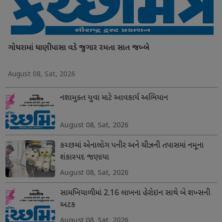
ગોધરામાં ધાણીપાસા વડે જુગાર રમતા સાત જબ્બે
August 08, Sat, 2026
નશામુક્ત યુવા માટે આવકાર્ય અભિયાન
August 08, Sat, 2026
કચ્છમાં એનાલોગ પનીર અને ચીઝની તપાસમાં નમૂના
શંકાસ્પદ જણાયા
August 08, Sat, 2026
સામખિયાળીમાં 2.16 લાખના હેરોઇન સાથે બે શખ્સની
અટક
August 08, Sat, 2026