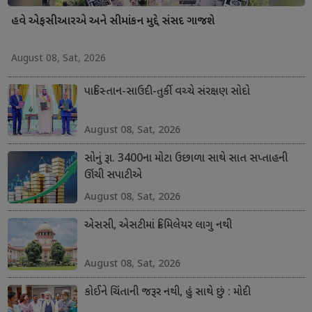
હવે એફસીઆરએ અને સીમાંકન મુદ્દે સંસદ ગાજશે
August 08, Sat, 2026
પાકિસ્તાન-સાઉદી-તુર્કી વચ્ચે સંરક્ષણ સોદો
August 08, Sat, 2026
સોનું રૂા. 3400ના મોટા ઉછાળા સાથે સાત સપ્તાહની
ઊંચી સપાટીએ
August 08, Sat, 2026
એસસી, એસટીમાં ક્રિમિલેયર લાગુ નથી
August 08, Sat, 2026
કોઈને ચિંતાની જરૂર નથી, હું સાથે છું : મોદી