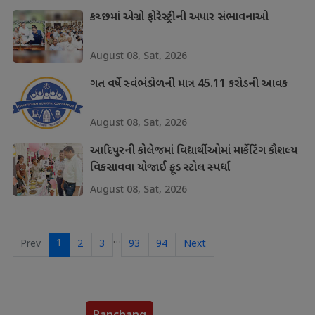
કચ્છમાં એગ્રો ફોરેસ્ટ્રીની અપાર સંભાવનાઓ
August 08, Sat, 2026
ગત વર્ષે સ્વંભંડોળની માત્ર 45.11 કરોડની આવક
August 08, Sat, 2026
આદિપુરની કોલેજમાં વિદ્યાર્થીઓમાં માર્કેટિંગ કૌશલ્ય
વિકસાવવા યોજાઈ ફૂડ સ્ટોલ સ્પર્ધા
August 08, Sat, 2026
…
1
Prev
2
3
93
94
Next
Panchang