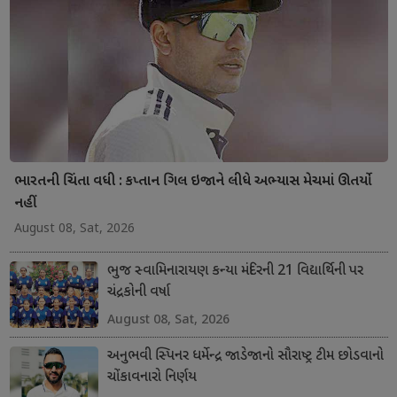
ભારતની ચિંતા વધી : કપ્તાન ગિલ ઇજાને લીધે અભ્યાસ મેચમાં ઊતર્યો
નહીં
August 08, Sat, 2026
ભુજ સ્વામિનારાયણ કન્યા મંદિરની 21 વિદ્યાર્થિની પર
ચંદ્રકોની વર્ષા
August 08, Sat, 2026
અનુભવી સ્પિનર ધર્મેન્દ્ર જાડેજાનો સૌરાષ્ટ્ર ટીમ છોડવાનો
ચોંકાવનારો નિર્ણય