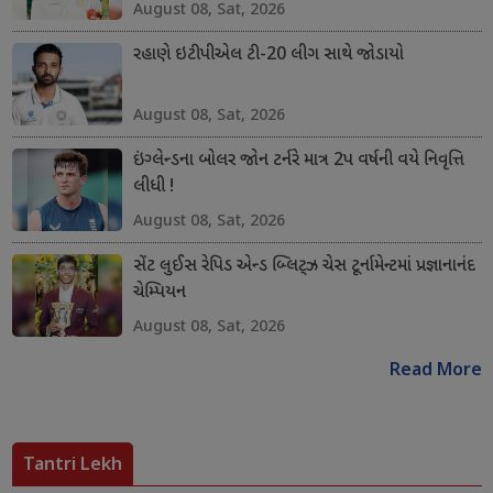
August 08, Sat, 2026
રહાણે ઇટીપીએલ ટી-20 લીગ સાથે જોડાયો
August 08, Sat, 2026
ઇંગ્લેન્ડના બોલર જોન ટર્નરે માત્ર 2પ વર્ષની વયે નિવૃત્તિ
લીધી !
August 08, Sat, 2026
સેંટ લુઈસ રેપિડ એન્ડ બ્લિટ્ઝ ચેસ ટૂર્નામેન્ટમાં પ્રજ્ઞાનાનંદ
ચેમ્પિયન
August 08, Sat, 2026
Read More
Tantri Lekh