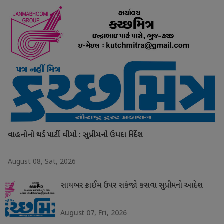
વાહનોનો થર્ડ પાર્ટી વીમો : સુપ્રીમનો ઉમદા નિર્દેશ
August 08, Sat, 2026
સાયબર ક્રાઈમ ઉપર સકંજો કસવા સુપ્રીમનો આદેશ
August 07, Fri, 2026