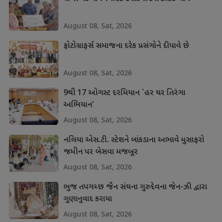
August 08, Sat, 2026
ફોટોગ્રાફર્સ સમાજના દરેક પ્રસંગોને દીપાવે છે
August 08, Sat, 2026
9થી 17 ઓગસ્ટ દરમિયાન `હર ઘર તિરંગા
અભિયાન'
August 08, Sat, 2026
નલિયા એસ.ટી. સ્ટેશને બાંકડાના અભાવે મુસાફરો
જમીન પર બેસવા મજબૂર
August 08, Sat, 2026
ભુજ તપગચ્છ જૈન સંઘના ગુરુદેવના જેન-ઝી દ્વારા
ગુણાનુવાદ કરાયા
August 08, Sat, 2026