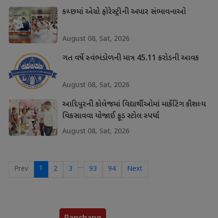
કચ્છમાં એગ્રો ફોરેસ્ટ્રીની અપાર સંભાવનાઓ
August 08, Sat, 2026
ગત વર્ષે સ્વંભંડોળની માત્ર 45.11 કરોડની આવક
August 08, Sat, 2026
આદિપુરની કોલેજમાં વિદ્યાર્થીઓમાં માર્કેટિંગ કૌશલ્ય
વિકસાવવા યોજાઈ ફૂડ સ્ટોલ સ્પર્ધા
August 08, Sat, 2026
…
1
Prev
2
3
93
94
Next
Panchang