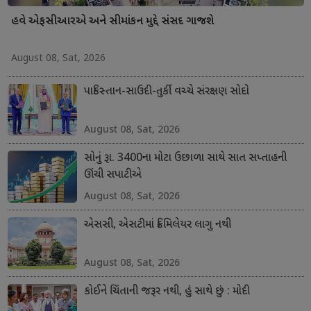
હવે એફસીઆરએ અને સીમાંકન મુદ્દે સંસદ ગાજશે
August 08, Sat, 2026
પાકિસ્તાન-સાઉદી-તુર્કી વચ્ચે સંરક્ષણ સોદો
August 08, Sat, 2026
સોનું રૂા. 3400ના મોટા ઉછાળા સાથે સાત સપ્તાહની
ઊંચી સપાટીએ
August 08, Sat, 2026
એસસી, એસટીમાં ક્રિમિલેયર લાગુ નથી
August 08, Sat, 2026
કોઈને ચિંતાની જરૂર નથી, હું સાથે છું : મોદી