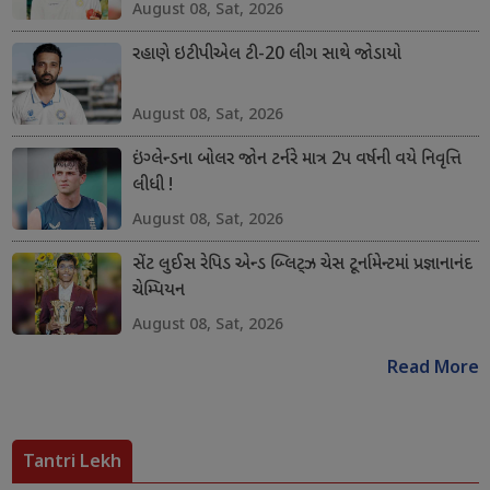
August 08, Sat, 2026
રહાણે ઇટીપીએલ ટી-20 લીગ સાથે જોડાયો
August 08, Sat, 2026
ઇંગ્લેન્ડના બોલર જોન ટર્નરે માત્ર 2પ વર્ષની વયે નિવૃત્તિ
લીધી !
August 08, Sat, 2026
સેંટ લુઈસ રેપિડ એન્ડ બ્લિટ્ઝ ચેસ ટૂર્નામેન્ટમાં પ્રજ્ઞાનાનંદ
ચેમ્પિયન
August 08, Sat, 2026
Read More
Tantri Lekh