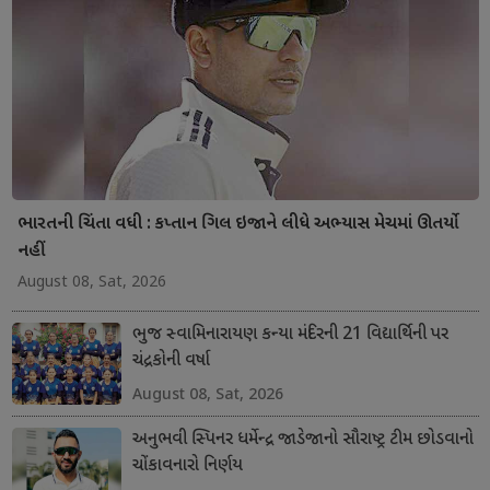
ભારતની ચિંતા વધી : કપ્તાન ગિલ ઇજાને લીધે અભ્યાસ મેચમાં ઊતર્યો
નહીં
August 08, Sat, 2026
ભુજ સ્વામિનારાયણ કન્યા મંદિરની 21 વિદ્યાર્થિની પર
ચંદ્રકોની વર્ષા
August 08, Sat, 2026
અનુભવી સ્પિનર ધર્મેન્દ્ર જાડેજાનો સૌરાષ્ટ્ર ટીમ છોડવાનો
ચોંકાવનારો નિર્ણય