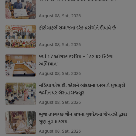
August 08, Sat, 2026
ફોટોગ્રાફર્સ સમાજના દરેક પ્રસંગોને દીપાવે છે
August 08, Sat, 2026
9થી 17 ઓગસ્ટ દરમિયાન `હર ઘર તિરંગા
અભિયાન'
August 08, Sat, 2026
નલિયા એસ.ટી. સ્ટેશને બાંકડાના અભાવે મુસાફરો
જમીન પર બેસવા મજબૂર
August 08, Sat, 2026
ભુજ તપગચ્છ જૈન સંઘના ગુરુદેવના જેન-ઝી દ્વારા
ગુણાનુવાદ કરાયા
August 08, Sat, 2026