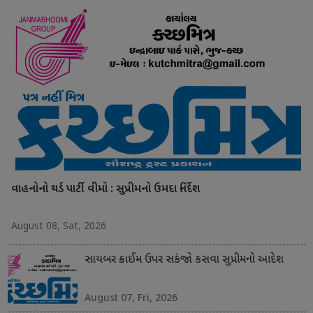
વાહનોનો થર્ડ પાર્ટી વીમો : સુપ્રીમનો ઉમદા નિર્દેશ
August 08, Sat, 2026
સાયબર ક્રાઈમ ઉપર સકંજો કસવા સુપ્રીમનો આદેશ
August 07, Fri, 2026