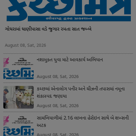
ગોધરામાં ધાણીપાસા વડે જુગાર રમતા સાત જબ્બે
August 08, Sat, 2026
નશામુક્ત યુવા માટે આવકાર્ય અભિયાન
August 08, Sat, 2026
કચ્છમાં એનાલોગ પનીર અને ચીઝની તપાસમાં નમૂના
શંકાસ્પદ જણાયા
August 08, Sat, 2026
સામખિયાળીમાં 2.16 લાખના હેરોઇન સાથે બે શખ્સની
અટક
August 08, Sat, 2026