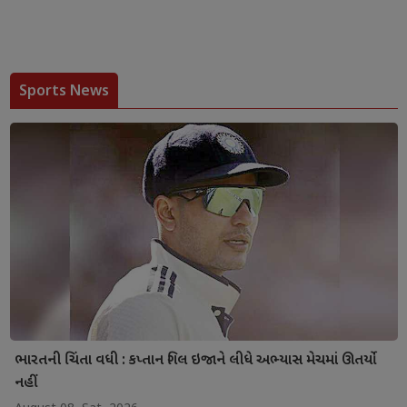
Sports News
ભારતની ચિંતા વધી : કપ્તાન ગિલ ઇજાને લીધે અભ્યાસ મેચમાં ઊતર્યો
નહીં