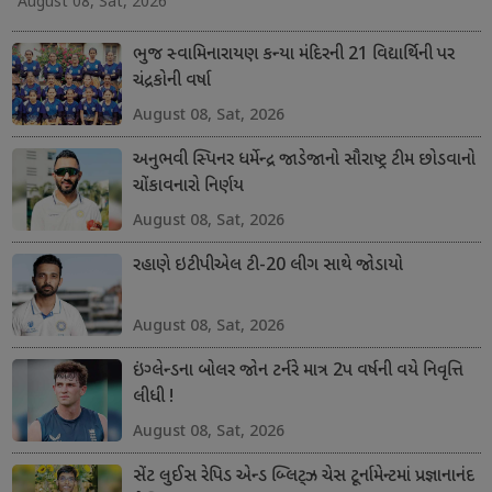
August 08, Sat, 2026
ભુજ સ્વામિનારાયણ કન્યા મંદિરની 21 વિદ્યાર્થિની પર
ચંદ્રકોની વર્ષા
August 08, Sat, 2026
અનુભવી સ્પિનર ધર્મેન્દ્ર જાડેજાનો સૌરાષ્ટ્ર ટીમ છોડવાનો
ચોંકાવનારો નિર્ણય
August 08, Sat, 2026
રહાણે ઇટીપીએલ ટી-20 લીગ સાથે જોડાયો
August 08, Sat, 2026
ઇંગ્લેન્ડના બોલર જોન ટર્નરે માત્ર 2પ વર્ષની વયે નિવૃત્તિ
લીધી !
August 08, Sat, 2026
સેંટ લુઈસ રેપિડ એન્ડ બ્લિટ્ઝ ચેસ ટૂર્નામેન્ટમાં પ્રજ્ઞાનાનંદ