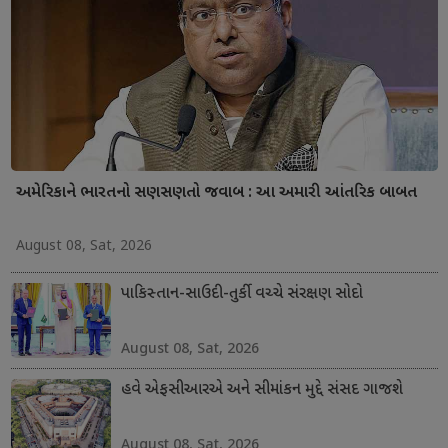
અમેરિકાને ભારતનો સણસણતો જવાબ : આ અમારી આંતરિક બાબત
August 08, Sat, 2026
પાકિસ્તાન-સાઉદી-તુર્કી વચ્ચે સંરક્ષણ સોદો
August 08, Sat, 2026
હવે એફસીઆરએ અને સીમાંકન મુદ્દે સંસદ ગાજશે
August 08, Sat, 2026