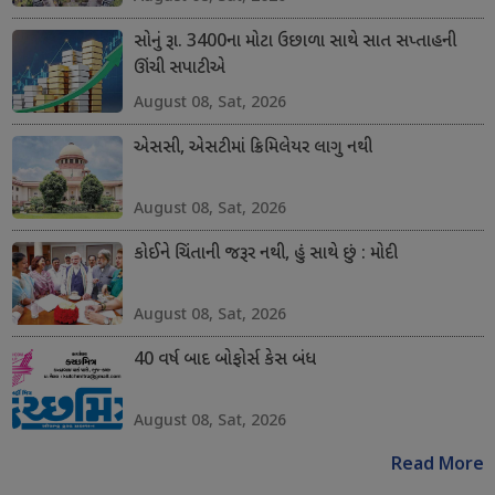
સોનું રૂા. 3400ના મોટા ઉછાળા સાથે સાત સપ્તાહની
ઊંચી સપાટીએ
August 08, Sat, 2026
એસસી, એસટીમાં ક્રિમિલેયર લાગુ નથી
August 08, Sat, 2026
કોઈને ચિંતાની જરૂર નથી, હું સાથે છું : મોદી
August 08, Sat, 2026
40 વર્ષ બાદ બોફોર્સ કેસ બંધ
August 08, Sat, 2026
Read More