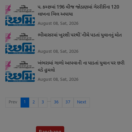
પ. કચ્છમાં 196 વીજ જોડાણમાં ગેરરીતિના 120
લાખના બિલ અપાયા
August 08, Sat, 2026
ભીમાસરમાં ખુરશી પરથી`નીચે પડતાં યુવાનનું મોત
August 08, Sat, 2026
ખંભરામાં ગાળો આપવાની ના પાડતાં યુવાન પર છરી
વડે હુમલો
August 08, Sat, 2026
…
1
Prev
2
3
36
37
Next
Panchang