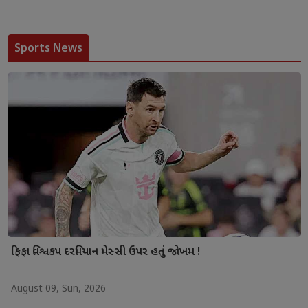
Sports News
ફિફા વિશ્વકપ દરમિયાન મેસ્સી ઉપર હતું જોખમ !
August 09, Sun, 2026