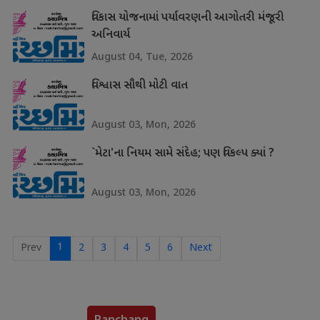
વિકાસ યોજનામાં પર્યાવરણની આગોતરી મંજૂરી
અનિવાર્ય
August 04, Tue, 2026
વિશ્વાસ સૌથી મોટી વાત
August 03, Mon, 2026
`મેટા'ના નિયમ સામે સંદેહ; પણ વિકલ્પ ક્યાં ?
August 03, Mon, 2026
1
Prev
2
3
4
5
6
Next
Panchang