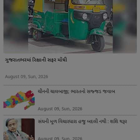
ગુજરાતભરમાં રિક્ષાની સફર મોંઘી
August 09, Sun, 2026
ચીનની ચાલબાજી; ભારતનો સજ્જડ જવાબ
August 09, Sun, 2026
સંઘની મૂળ વિચારધારા હજુ બદલી નથી : શશિ થરૂર
August 09, Sun, 2026