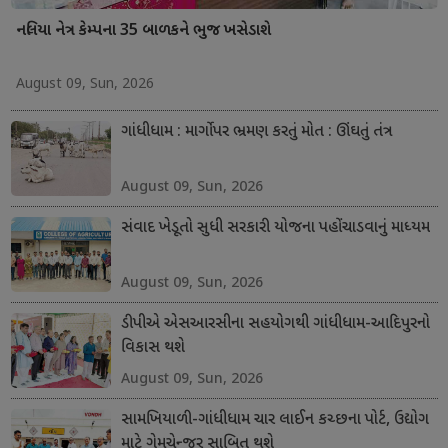
નલિયા નેત્ર કેમ્પના 35 બાળકને ભુજ ખસેડાશે
August 09, Sun, 2026
ગાંધીધામ : માર્ગો પર ભ્રમણ કરતું મોત : ઊંઘતું તંત્ર
August 09, Sun, 2026
સંવાદ ખેડૂતો સુધી સરકારી યોજના પહોંચાડવાનું માધ્યમ
August 09, Sun, 2026
ડીપીએ એસઆરસીના સહયોગથી ગાંધીધામ-આદિપુરનો
વિકાસ થશે
August 09, Sun, 2026
સામખિયાળી-ગાંધીધામ ચાર લાઈન કચ્છના પોર્ટ, ઉદ્યોગ
માટે ગેમચેન્જર સાબિત થશે