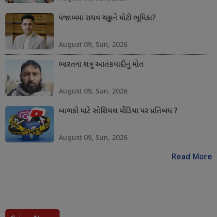
પંજાબમાં રાઘવ ચઢ્ઢાને મોટી ભૂમિકા?
August 09, Sun, 2026
ભારતના શત્રુ આતંકવાદીનું મોત
August 09, Sun, 2026
બાળકો માટે સોશિયલ મીડિયા પર પ્રતિબંધ ?
August 09, Sun, 2026
Read More