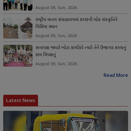
August 09, Sun, 2026
રાષ્ટ્રીય માનવ સંગ્રહાલયમાં કચ્છની લોક સંસ્કૃતિને
વિશિષ્ટ સ્થાન
August 09, Sun, 2026
સત્તાપક્ષ જ્યારે ખોટા કાર્યો કરે ત્યારે તેને ઉજાગર કરવાનું
કામ વિપક્ષનું
August 09, Sun, 2026
Read More
Latest News