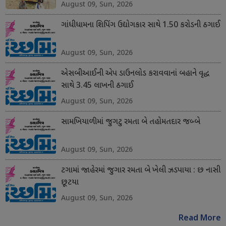
August 09, Sun, 2026
ગાંધીધામના શિપિંગ ઉદ્યોગકાર સાથે 1.50 કરોડની ઠગાઈ
August 09, Sun, 2026
એસબીઆઈની એપ ડાઉનલોડ કરાવવાનાં બહાને વૃદ્ધ
સાથે 3.45 લાખની ઠગાઈ
August 09, Sun, 2026
સામખિયાળીમાં જુગટુ રમતા બે તહોમતદાર જબ્બે
August 09, Sun, 2026
ટગામાં જાહેરમાં જુગાર રમતા બે ખેલી ઝડપાયા : છ નાસી
છૂટયા
August 09, Sun, 2026
Read More