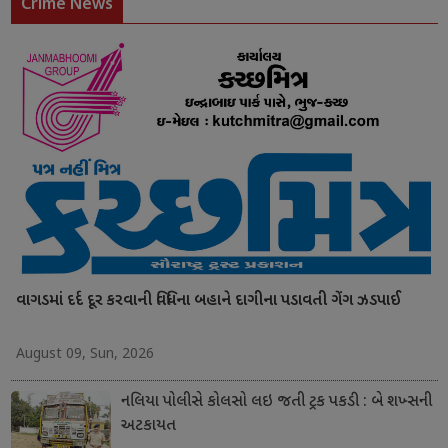
Crime News
વાગડમાં દર્દ દૂર કરવાની વિધિના બહાને દાગીના પડાવતી ગેંગ ઝડપાઈ
August 09, Sun, 2026
નલિયા પોલીસે કોલસો લઇ જતી ટ્રક પકડી : બે શખ્સની
અટકાયત