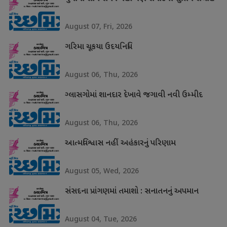
August 07, Fri, 2026
ગરિમા ચૂકયા ઉદયનિધિ
August 06, Thu, 2026
ગ્લાસગોમાં શાનદાર દેખાવે જગાવી નવી ઉમ્મીદ
August 06, Thu, 2026
આત્મવિશ્વાસ નહીં અહંકારનું પરિણામ
August 05, Wed, 2026
સંસદના પ્રાંગણમાં તમાશો : સનાતનનું અપમાન
August 04, Tue, 2026