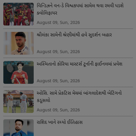
વિન્ડિઝને વન-ડે વિશ્વકપમાં સામેલ થવા રમવી પડશે
ક્વોલિફાયર
August 09, Sun, 2026
શ્રીલંકા સામેની શ્રેણીમાંથી હવે સુદર્શન બહાર
August 09, Sun, 2026
અસ્મિતાનો કોરિયા માસ્ટર્સ ટૂર્નાની ફાઈનલમાં પ્રવેશ
August 09, Sun, 2026
ઓસિ. સામે પ્રેકટિસ મેચમાં બાંગલાદેશથી બેટિંગનો
કડૂસલો
August 09, Sun, 2026
રાશિદ ખાને રચ્યો ઈતિહાસ