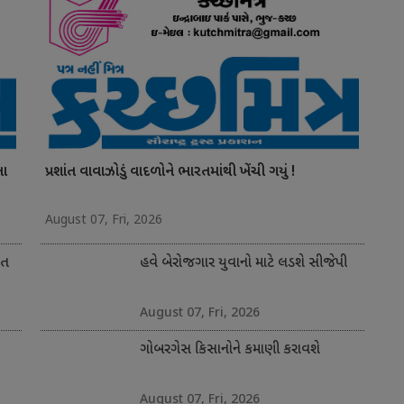
ના
પ્રશાંત વાવાઝોડું વાદળોને ભારતમાંથી ખેંચી ગયું !
August 07, Fri, 2026
ંત
હવે બેરોજગાર યુવાનો માટે લડશે સીજેપી
August 07, Fri, 2026
ગોબરગેસ કિસાનોને કમાણી કરાવશે
August 07, Fri, 2026