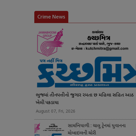
Crime News
ભુજમાં તીનપત્તીનો જુગાર રમતા છ મહિલા સહિત આઠ
ખેલી પકડાયા
August 07, Fri, 2026
સામખિયાળી : ચાલુ ટ્રેનમાં યુવાનના
મોબાઇલની ચોરી