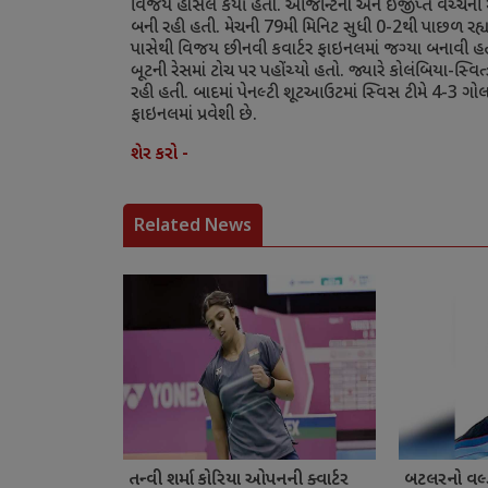
વિજય હાંસલ કર્યો હતો. આર્જેન્ટિના અને ઈજીપ્ત વચ્ચેન
બની રહી હતી. મેચની
79
મી મિનિટ સુધી
0-2
થી પાછળ રહ્ય
પાસેથી વિજય છીનવી કવાર્ટર ફાઇનલમાં જગ્યા બનાવી હતી. 
બૂટની રેસમાં ટોચ પર પહોંચ્યો હતો.
જ્યારે કોલંબિયા-સ્વિત
રહી હતી. બાદમાં પેનલ્ટી શૂટઆઉટમાં સ્વિસ ટીમે
4-3
ગોલ
ફાઇનલમાં પ્રવેશી છે.
શેર કરો -
Related News
તન્વી શર્મા કોરિયા ઓપનની ક્વાર્ટર
બટલરનો વર્લ્ડ 