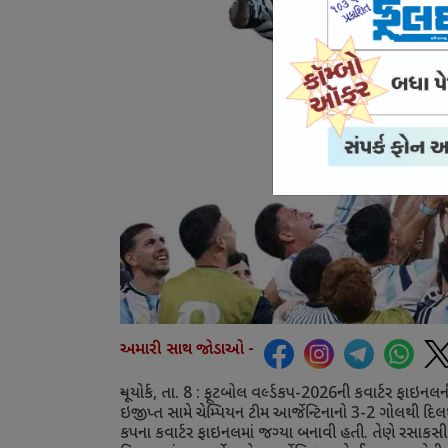
અમારી સાથ જોડાઓ -
ન્યૂયોર્ક
,
તા.
8 :
ફૂટબોલ વર્લ્ડકપ-
2026
ની કવાર્ટર ફાઇનલ
ઇજીપ્ત સામે ચેમ્પિયન ટીમ આર્જેન્ટિનાનો
3-2
ગોલથી દિલધ
કપના કવાર્ટર ફાઇનલમાં જગ્યા બનાવી હતી. તેણે રસાકસી 