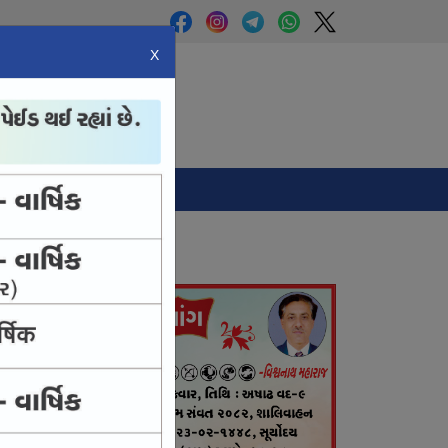
X
Panchang