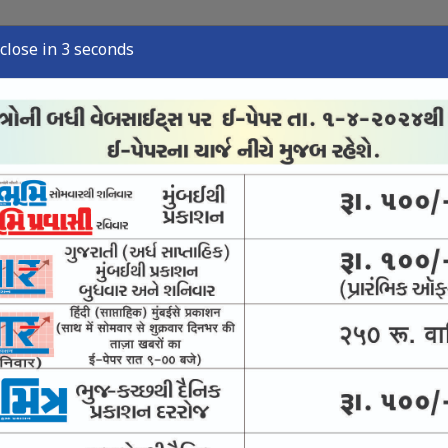
close in 2 seconds
્યુઝ
સ્પોર્ટ્સ ન્યુઝ
તંત્રી લેખ
અવસાન નોંધ
ઈ-પેપર
્કી
300