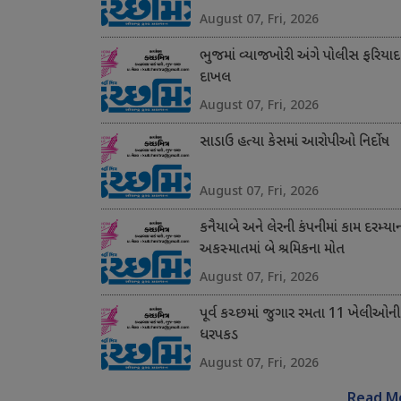
August 07, Fri, 2026
ભુજમાં વ્યાજખોરી અંગે પોલીસ ફરિયાદ
દાખલ
August 07, Fri, 2026
સાડાઉ હત્યા કેસમાં આરોપીઓ નિર્દોષ
August 07, Fri, 2026
કનૈયાબે અને લેરની કંપનીમાં કામ દરમ્યા
અકસ્માતમાં બે શ્રમિકના મોત
August 07, Fri, 2026
પૂર્વ કચ્છમાં જુગાર રમતા 11 ખેલીઓની
ધરપકડ
August 07, Fri, 2026
Read M