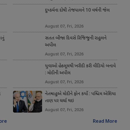
દુષ્કર્મના દોષી તેજપાલને 10 વર્ષની જેલ
August 07, Fri, 2026
નું
સતત બીજા દિવસે રિજિજુની રાહુલને
અપીલ
August 07, Fri, 2026
યુવાઓ હેન્ડલૂમથી ખરીદી કરી વીડિયો બનાવે
: મોદીની અપીલ
August 07, Fri, 2026
ન
નેતન્યાહુએ મોદીને ફોન કર્યો : પશ્ચિમ એશિયા
તાણ પર ચર્ચા થઇ
August 07, Fri, 2026
ore
Read More