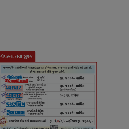
-પેપરના નવા શુલ્ક