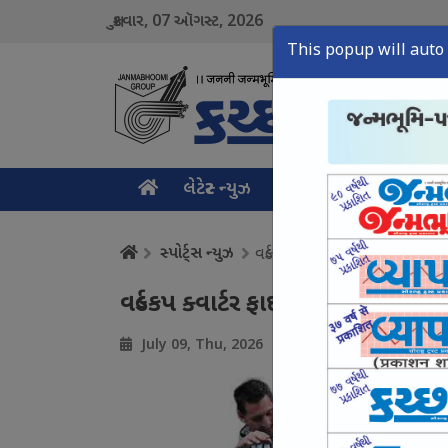
07
2026
શુક્રવાર,
ઑગસ્ટ,
This popup will auto 
લેટેસ્ટ ન્યુઝ
મુખ્ય સમાચાર
ક્રાઇમ ન
સ્પોર્ટ્સ ન્યુઝ
વર્લ્ડકપ ક્વાર્ટર ફાઇનલની 8 ટીમ નક
વર્લ્ડકપ ક્વાર્ટર ફાઇનલની 8 ટીમ નક્કી
July 09, Thu, 2026