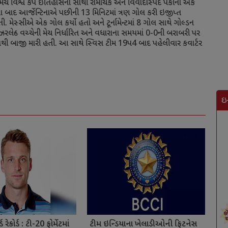
ી મેચ વિશ્વ કપ ઇતિહાસનો સૌથી રોમાંચક અને વિવાદાસ્પદ પૈકીનો એક
ા બાદ આર્જેન્ટિનાએ પછીની
13
મિનિટમાં ત્રણ ગોલ કરી ઇજીપ્ત
મેસ્સીએ એક ગોલ કર્યો હતો અને ટૂર્નામેન્ટમાં
8
ગોલ સાથે ગોલ્ડન
્ઝરલેન્ડ વચ્ચેની મેચ નિર્ધારિત અને વધારાના સમયમાં
0-0
ની બરાબરી પર
થી બાજી મારી હતી. આ સાથે સ્વિસ ટીમ
19
પ
4
બાદ પહેલીવાર કવાર્ટર
ઇ
રેકોર્ડ : ટી-20 ફોર્મેટમાં
ટીમ ઇન્ડિયાના ખેલાડીઓની ફિટનેસ