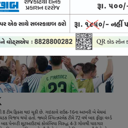
ની
8
ટીમ ફિક્સ થઇ ચૂકી છે. ગઇકાલે રાઉન્ડ-
16
ના આખરી બે મેચમાં
ડક વિજય થયો હતો. જ્યારે સ્વિત્ઝરલેન્ડ ટીમે
72
વર્ષ બાદ ફીફા વર્લ્ડ
બાદ પેનલ્ટી શૂટઆઉટમાં કોલંબિયા વિરુદ્ધ
4-3
ગોલથી યાદગાર