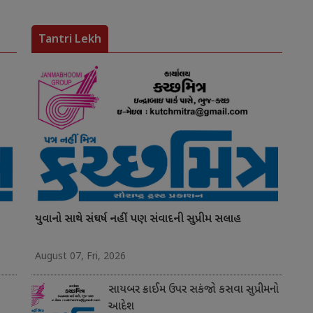
Tantri Lekh
યુવાનો સાથે સંઘર્ષ નહીં પણ સંવાદની સુપ્રીમ સલાહ
August 07, Fri, 2026
સાયબર ક્રાઈમ ઉપર સકંજો કસવા સુપ્રીમનો
આદેશ