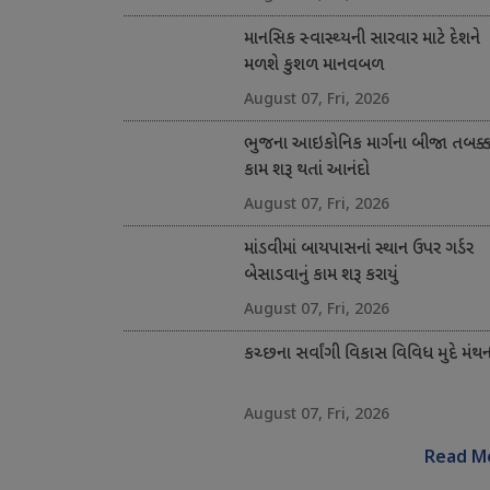
માનસિક સ્વાસ્થ્યની સારવાર માટે દેશને
મળશે કુશળ માનવબળ
August 07, Fri, 2026
ભુજના આઇકોનિક માર્ગના બીજા તબક્કા
કામ શરૂ થતાં આનંદો
August 07, Fri, 2026
માંડવીમાં બાયપાસનાં સ્થાન ઉપર ગર્ડર
બેસાડવાનું કામ શરૂ કરાયું
August 07, Fri, 2026
કચ્છના સર્વાંગી વિકાસ વિવિધ મુદે મંથ
August 07, Fri, 2026
Read M