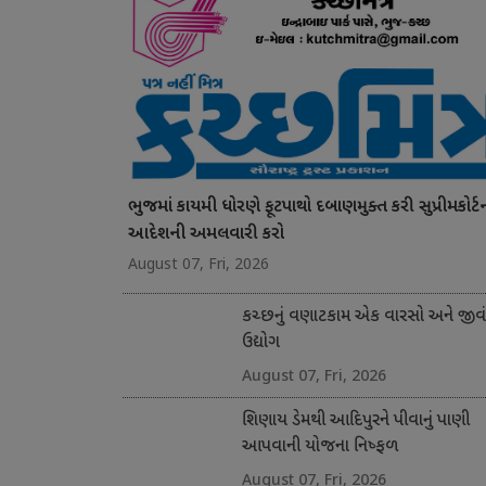
ભુજમાં કાયમી ધોરણે ફૂટપાથો દબાણમુક્ત કરી સુપ્રીમકોર્ટ
આદેશની અમલવારી કરો
August 07, Fri, 2026
કચ્છનું વણાટકામ એક વારસો અને જીવ
ઉદ્યોગ
August 07, Fri, 2026
શિણાય ડેમથી આદિપુરને પીવાનું પાણી
આપવાની યોજના નિષ્ફળ
August 07, Fri, 2026