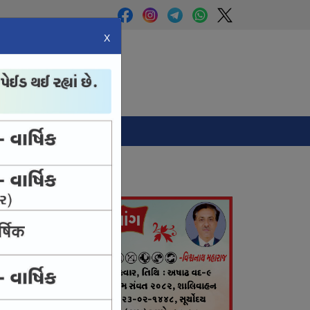
X
Panchang