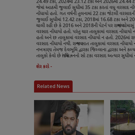
24.49
ટકા
,
2024
માં
23.12
ટકા અને
2026
માં
24.44
ટ
જેમાં આઠમી જુલાઈ સુધીમાં
35
ટકા કરતાં વધુ વરસાદ નો
નોંધાયો હતો. ગત વર્ષની તુલનામાં
22
ટકા જેટલી વરસાદની 
જુલાઈ સુધીમાં
12.42
ટકા
,
2018
માં
16.68
ટકા અને
20
ચાલી રહી છે કે
2016
અને
2018
ની પેટર્ન પર રાજ્યમાં ચોમ
વરસાદ નોંધાયો હતો. પરંતુ ચાર તાલુકામાં વરસાદ નોંધાયો ન હ
હતો અને છ તાલુકામાં વરસાદ નોંધાયો ન હતો.
2026
માં રાજ્
વરસાદ નોંધાયો નથી. રાજ્યના સાત તાલુકામાં વરસાદ નોંધાય
નખત્રાણા તેમજ દેવભૂમિ દ્વારકા જિલ્લાના દ્વારકા અને કલ્
તાલુકો કેવો છે જ્યાં સિઝનનો સો ટકા વરસાદ અત્યાર સુધીમાં
શેર કરો -
Related News