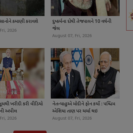
સાનોને કમાણી કરાવશે
દુષ્કર્મના દોષી તેજપાલને 10 વર્ષની
જેલ
Fri, 2026
August 07, Fri, 2026
લૂમથી ખરીદી કરી વીડિયો
નેતન્યાહુએ મોદીને ફોન કર્યો : પશ્ચિમ
દીની અપીલ
એશિયા તાણ પર ચર્ચા થઇ
Fri, 2026
August 07, Fri, 2026