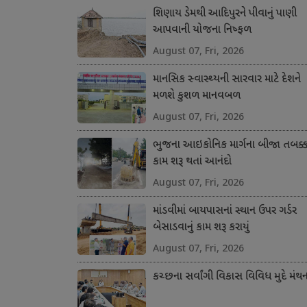
શિણાય ડેમથી આદિપુરને પીવાનું પાણી
આપવાની યોજના નિષ્ફળ
August 07, Fri, 2026
માનસિક સ્વાસ્થ્યની સારવાર માટે દેશને
મળશે કુશળ માનવબળ
August 07, Fri, 2026
ભુજના આઇકોનિક માર્ગના બીજા તબક્કા
કામ શરૂ થતાં આનંદો
August 07, Fri, 2026
માંડવીમાં બાયપાસનાં સ્થાન ઉપર ગર્ડર
બેસાડવાનું કામ શરૂ કરાયું
August 07, Fri, 2026
કચ્છના સર્વાંગી વિકાસ વિવિધ મુદે મંથ