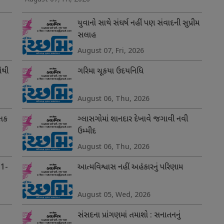
યુવાનો સાથે સંઘર્ષ નહીં પણ સંવાદની સુપ્રીમ
સલાહ
August 07, Fri, 2026
સૌથી
ગરિમા ચૂકયા ઉદયનિધિ
August 06, Thu, 2026
 તક
ગ્લાસગોમાં શાનદાર દેખાવે જગાવી નવી
ઉમ્મીદ
August 06, Thu, 2026
 1-
આત્મવિશ્વાસ નહીં અહંકારનું પરિણામ
August 05, Wed, 2026
સંસદના પ્રાંગણમાં તમાશો : સનાતનનું