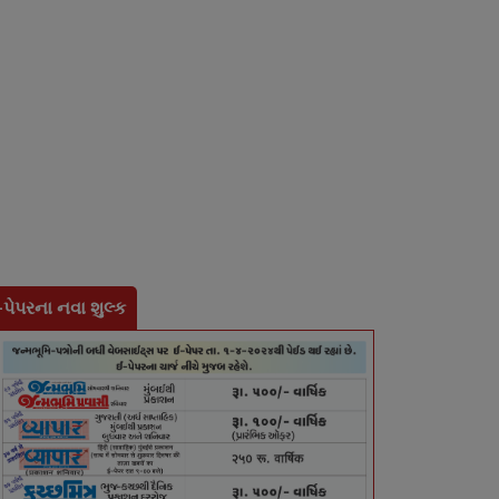
-પેપરના નવા શુલ્ક