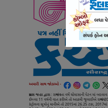
અમારી સાથ જોડાઓ -
પ્રકાશ જહા દ્વારા
:
રાજ્યમાં આ વર્ષે ચોમાસાની પેટન માં બદલ
છેલ્લા
11
વર્ષની વાત કરીએ તો આઠમી જુલાઈએ રાજ્યમાં
2
કંટ્રોલના સૂત્રોનું માનીએ તો
2015
માં
26.25
ટકા
,
2017
માં