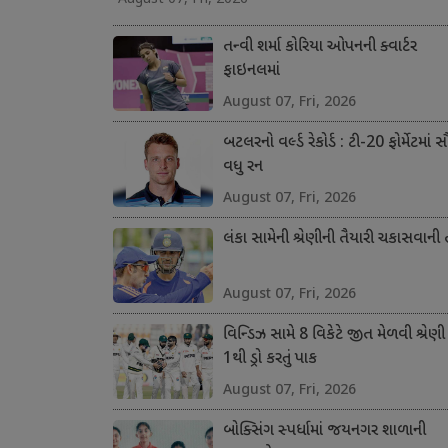
તન્વી શર્મા કોરિયા ઓપનની ક્વાર્ટર
ફાઇનલમાં
August 07, Fri, 2026
બટલરનો વર્લ્ડ રેકોર્ડ : ટી-20 ફોર્મેટમાં 
વધુ રન
August 07, Fri, 2026
લંકા સામેની શ્રેણીની તૈયારી ચકાસવાની
August 07, Fri, 2026
વિન્ડિઝ સામે 8 વિકેટે જીત મેળવી શ્રેણી
1થી ડ્રો કરતું પાક
August 07, Fri, 2026
બોક્સિંગ સ્પર્ધામાં જયનગર શાળાની