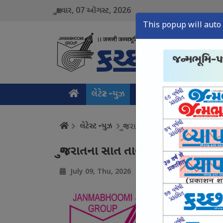
07
2026
શુક્રવાર,
ઑગસ્ટ,
This popup will auto 
લેટેસ્ટ ન્યુઝ
મુખ્ય સમાચાર
ક્રાઇમ ન
લેટેસ્ટ ન્યુઝ
ગુજરાતના સાત તાલુકા કોરા, પાંચ ક
ગુજરાતના સાત તાલુકા કોરા, પાંચ કચ્
July 09, Thu, 2026