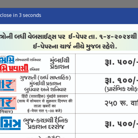
close in 2 seconds
્યુઝ
સ્પોર્ટ્સ ન્યુઝ
તંત્રી લેખ
અવસાન નોંધ
ઈ-પેપર
ચ્છના
છના
404