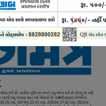
ાવ જોવા મળે છે. ખાંડીયા વૃષ્ટિ આ વખતે વધુ જોવા મળે છે એટલું જ નહીં
0
ટકાથી વધુ વરસાદ સાત વર્ષ નોંધાયો છે. રાજ્યના ડિઝાસ્ટર મેનેજમેન્ટ
26 25
ટકા
,
2019
માં
23.41
ટકા
,
2020
માં
27.62
ટકા
,
2022
માં