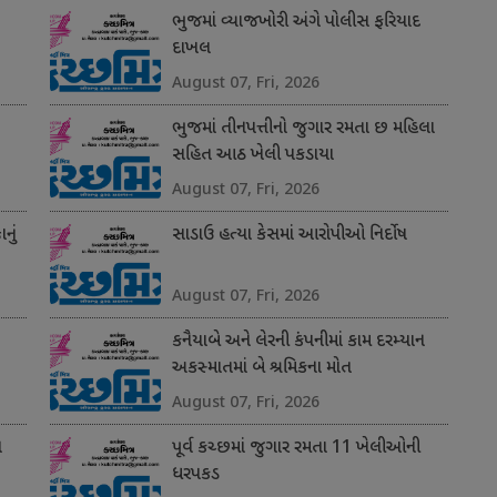
ભુજમાં વ્યાજખોરી અંગે પોલીસ ફરિયાદ
દાખલ
August 07, Fri, 2026
ભુજમાં તીનપત્તીનો જુગાર રમતા છ મહિલા
સહિત આઠ ખેલી પકડાયા
August 07, Fri, 2026
નું
સાડાઉ હત્યા કેસમાં આરોપીઓ નિર્દોષ
August 07, Fri, 2026
કનૈયાબે અને લેરની કંપનીમાં કામ દરમ્યાન
અકસ્માતમાં બે શ્રમિકના મોત
August 07, Fri, 2026
ન
પૂર્વ કચ્છમાં જુગાર રમતા 11 ખેલીઓની
ધરપકડ