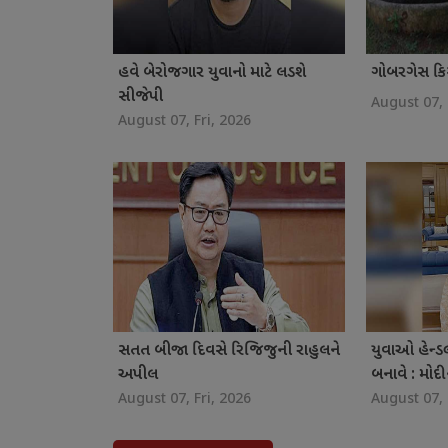
હવે બેરોજગાર યુવાનો માટે લડશે
ગોબરગેસ કિ
સીજેપી
August 07, 
August 07, Fri, 2026
સતત બીજા દિવસે રિજિજુની રાહુલને
યુવાઓ હેન્ડ
અપીલ
બનાવે : મો
August 07, Fri, 2026
August 07, 