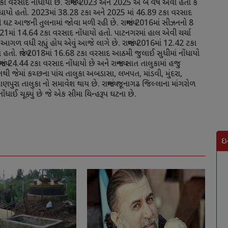
કા વરસાદ નોંધાયો છે. રાજ્યમાં
2023
અને
2025
એ બે વર્ષે એવા હતા કે
ંધાયો હતો.
2023
માં
38.28
ટકા અને
2025
માં
46.89
ટકા વરસાદ
ઘટ આજની તુલનામાં જોવા મળી રહી છે. રાજ્યમાં
2016
માં સીઝનનો
8
21
માં
14.64
ટકા વરસાદ નોંધાયો હતો. પાટનગરમાં હાલ એવી ચર્ચા
ાસું આગળ વધી રહ્યું હોય એવું આજે લાગે છે. રાજ્યમાં
2016
માં
12.42
ટકા
તો. જ્યારે
2018
માં
16.68
ટકા વરસાદ આઠમી જુલાઈ સુધીમાં નોંધાયો
યમાં
24.44
ટકા વરસાદ નોંધાયો છે અને રાજ્યના સાત તાલુકામાં હજુ
ો નથી જેમાં કચ્છના પાંચ તાલુકા અબડાસા
,
લખપત
,
માંડવી
,
મુંદરા
,
યાણપુરા તાલુકા નો સમાવેશ થાય છે. રાજ્યમાં જૂનાગઢ જિલ્લાના માંગરોળ
 નોંધાઈ ચૂક્યું છે જે એક સીમા ચિન્હરૂપ ઘટના છે.
ઇ