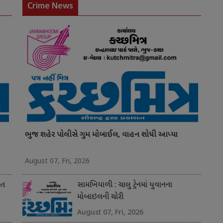
Crime News
ભુજ શહેર પોલીસે ગુમ મોબાઈલ, વાહન શોધી આપ્યા
August 07, Fri, 2026
ંત
સામખિયાળી : ચાલુ ટ્રેનમાં યુવાનના
મોબાઇલની ચોરી
August 07, Fri, 2026