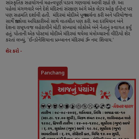
સાંસ્કૃતિક સહયોગનો મહત્ત્વપૂર્ણ પડાવ ગણવામાં આવી રહ્યો છે. આ
પહેલાં મંગળવારે બંને દેશે મંદિરનાં સંરક્ષણ અંગે એક લેટર ઓફ ઈન્ટેન્ટ પર
પણ સહમતિ દર્શાવી હતી. મંદિરમાં મોદીએ પૂજા-અર્ચના કરી અને પરિયોજના
સાથે જોડાયેલા અધિકારીઓ સાથે વાતચીત પણ કરી. આ દરમિયાન બંને
દેશના રાષ્ટ્રધ્વજ લહેરાવીને મોટી સંખ્યામાં લોકોએ બંને નેતાનું સ્વાગત કર્યું
હતું. પોતાની એક પોસ્ટમાં મોદીએ મંદિરમાં થયેલા મંત્રોચ્ચારનો વીડિયો શેર
કરતાં લખ્યું
,
`
ઈન્ડોનેશિયાના પ્રમ્બાનન મંદિરમાં ૐ નમ: શિવાય.
'
શેર કરો -
Panchang