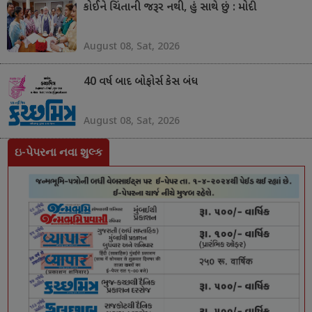
કોઈને ચિંતાની જરૂર નથી, હું સાથે છું : મોદી
August 08, Sat, 2026
40 વર્ષ બાદ બોફોર્સ કેસ બંધ
August 08, Sat, 2026
ઇ-પેપરના નવા શુલ્ક