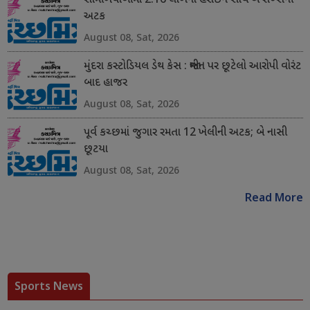
સામખિયાળીમાં 2.16 લાખના હેરોઇન સાથે બે શખ્સની
અટક
August 08, Sat, 2026
મુંદરા કસ્ટોડિયલ ડેથ કેસ : જામીન પર છૂટેલો આરોપી વોરંટ
બાદ હાજર
August 08, Sat, 2026
પૂર્વ કચ્છમાં જુગાર રમતા 12 ખેલીની અટક; બે નાસી
છૂટયા
August 08, Sat, 2026
Read More
Sports News