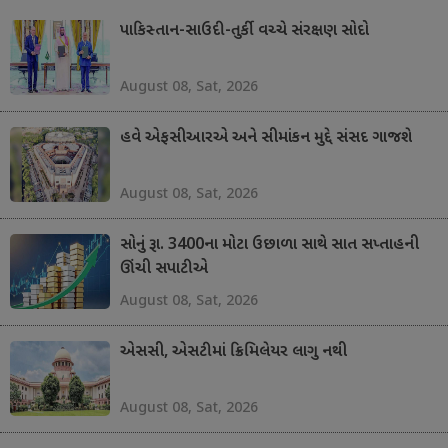
પાકિસ્તાન-સાઉદી-તુર્કી વચ્ચે સંરક્ષણ સોદો
August 08, Sat, 2026
હવે એફસીઆરએ અને સીમાંકન મુદ્દે સંસદ ગાજશે
August 08, Sat, 2026
સોનું રૂા. 3400ના મોટા ઉછાળા સાથે સાત સપ્તાહની
ઊંચી સપાટીએ
August 08, Sat, 2026
એસસી, એસટીમાં ક્રિમિલેયર લાગુ નથી
August 08, Sat, 2026