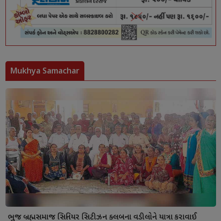
Mukhya Samachar
ભુજ બ્રહ્મસમાજ સિનિયર સિટીઝન ક્લબના વડીલોને યાત્રા કરાવાઈ