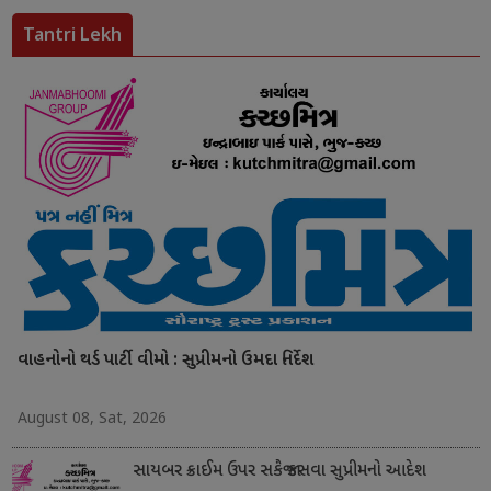
Tantri Lekh
વાહનોનો થર્ડ પાર્ટી વીમો : સુપ્રીમનો ઉમદા નિર્દેશ
August 08, Sat, 2026
સાયબર ક્રાઈમ ઉપર સકંજો કસવા સુપ્રીમનો આદેશ