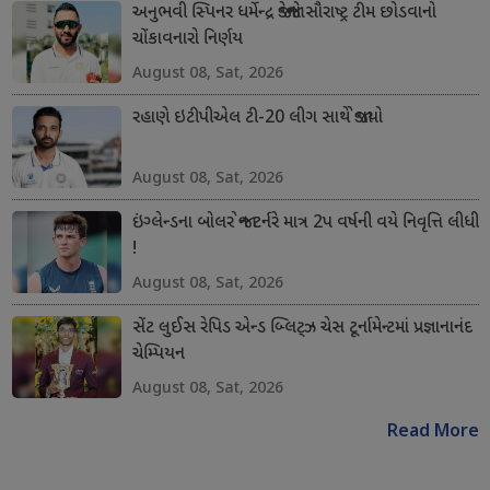
અનુભવી સ્પિનર ધર્મેન્દ્ર જાડેજાનો સૌરાષ્ટ્ર ટીમ છોડવાનો
ચોંકાવનારો નિર્ણય
August 08, Sat, 2026
રહાણે ઇટીપીએલ ટી-20 લીગ સાથે જોડાયો
August 08, Sat, 2026
ઇંગ્લેન્ડના બોલર જોન ટર્નરે માત્ર 2પ વર્ષની વયે નિવૃત્તિ લીધી
!
August 08, Sat, 2026
સેંટ લુઈસ રેપિડ એન્ડ બ્લિટ્ઝ ચેસ ટૂર્નામેન્ટમાં પ્રજ્ઞાનાનંદ
ચેમ્પિયન
August 08, Sat, 2026
Read More