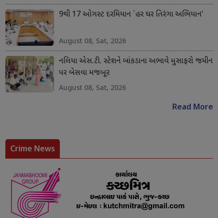
9થી 17 ઓગસ્ટ દરમિયાન `હર ઘર તિરંગા અભિયાન'
August 08, Sat, 2026
નલિયા એસ.ટી. સ્ટેશને બાંકડાના અભાવે મુસાફરો જમીન
પર બેસવા મજબૂર
August 08, Sat, 2026
Read More
Crime News