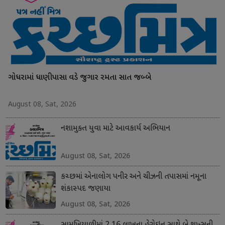
ગોધરામાં ધાણીપાસા વડે જુગાર રમતા સાત જબ્બે
August 08, Sat, 2026
નશામુક્ત યુવા માટે આવકાર્ય અભિયાન
August 08, Sat, 2026
કચ્છમાં એનાલોગ પનીર અને ચીઝની તપાસમાં નમૂના
શંકાસ્પદ જણાયા
August 08, Sat, 2026