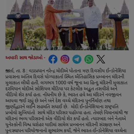
અમારી સાથ જોડાઓ -
જાકાર્તા
,
તા.
8 :
વડાપ્રધાન નરેન્દ્ર મોદીએ પોતાના ત્રણ દિવસીય ઈન્ડોનેશિયા
પ્રવાસના અંતિમ દિવસે યોગ્યાકાર્તા સ્થિત ઐતિહાસિક પ્રમ્બાનન મંદિરની
મુલાકાત લીધી હતી. લગભગ
1000
વર્ષ જૂના આ હિન્દુ મંદિરની મુલાકાત
દરમિયાન મોદીએ સોશિયલ મીડિયા પર કેટલીક અદ્ભુત તસવીરો અને
વીડિયો શેર કર્યા હતા. નોંધનીય છે કે
,
ભારત હવે આ મંદિરને નવજીવન
આપવા જઈ રહ્યું છે અને બંને દેશ વચ્ચે મંદિરના પુનર્નિર્માણ તથા
જીર્ણોદ્ધારને લઈને સહમતિ સધાઈ છે. મોદી ઈન્ડોનેશિયાના રાષ્ટ્રપતિ
પ્રબોવો સુબિયાંતો સાથે મંદિર પરિસર પહોંચ્યા હતા. તેમણે વિમાનમાંથી જ
મંદિરનાં ભવ્ય પરિસરનો એક વીડિયો શેર કર્યો હતો. ત્યારબાદ બંને નેતાએ
યુનેસ્કોની વિશ્વ ધરોહર યાદીમાં સામેલ પ્રમ્બાનન મંદિરની સંરક્ષણ અને
પુન:સ્થાપન પરિયોજનાનો શુભારંભ કર્યો
,
જેને ભારત-ઈન્ડોનેશિયા વચ્ચેના