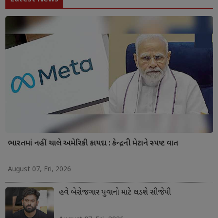
ભારતમાં નહીં ચાલે અમેરિકી કાયદા : કેન્દ્રની મેટાને સ્પષ્ટ વાત
August 07, Fri, 2026
હવે બેરોજગાર યુવાનો માટે લડશે સીજેપી