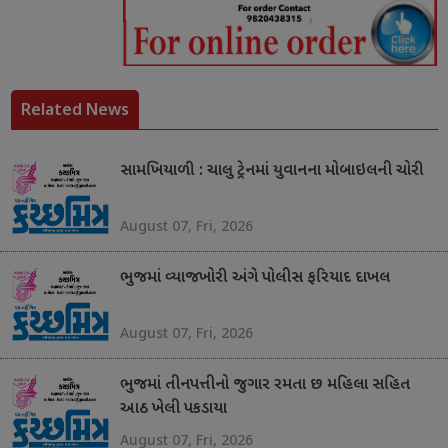
Related News
સામખિયાળી : ચાલુ ટ્રેનમાં યુવાનના મોબાઇલની ચોરી
August 07, Fri, 2026
ભુજમાં વ્યાજખોરી અંગે પોલીસ ફરિયાદ દાખલ
August 07, Fri, 2026
ભુજમાં તીનપત્તીનો જુગાર રમતા છ મહિલા સહિત
આઠ ખેલી પકડાયા
August 07, Fri, 2026