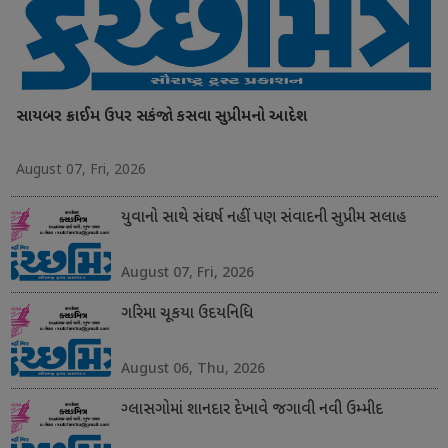
સાયબર ક્રાઈમ ઉપર સકંજો કસવા સુપ્રીમનો આદેશ
August 07, Fri, 2026
યુવાનો સાથે સંઘર્ષ નહીં પણ સંવાદની સુપ્રીમ સલાહ
August 07, Fri, 2026
ગરિમા ચૂકયા ઉદયનિધિ
August 06, Thu, 2026
ગ્લાસગોમાં શાનદાર દેખાવે જગાવી નવી ઉમ્મીદ