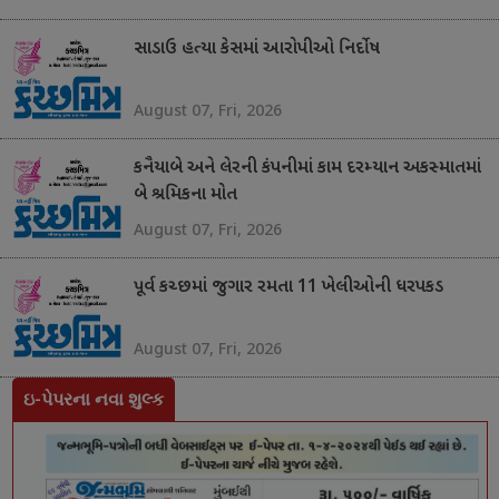
સાડાઉ હત્યા કેસમાં આરોપીઓ નિર્દોષ
August 07, Fri, 2026
કનૈયાબે અને લેરની કંપનીમાં કામ દરમ્યાન અકસ્માતમાં
બે શ્રમિકના મોત
August 07, Fri, 2026
પૂર્વ કચ્છમાં જુગાર રમતા 11 ખેલીઓની ધરપકડ
August 07, Fri, 2026
ઇ-પેપરના નવા શુલ્ક