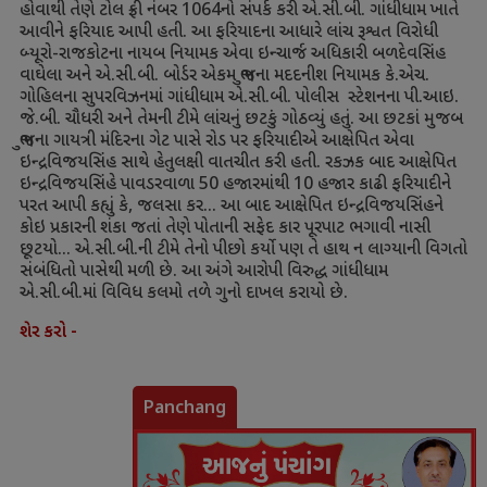
હોવાથી તેણે ટોલ ફ્રી નંબર
1064
નો સંપર્ક કરી એ.સી.બી. ગાંધીધામ ખાતે
આવીને ફરિયાદ આપી હતી. આ ફરિયાદના આધારે લાંચ રૂશ્વત વિરોધી
બ્યૂરો-રાજકોટના નાયબ નિયામક એવા ઇન્ચાર્જ અધિકારી બળદેવસિંહ
વાઘેલા અને એ.સી.બી. બોર્ડર એકમ ભુજના મદદનીશ નિયામક કે.એચ.
ગોહિલના સુપરવિઝનમાં ગાંધીધામ એ.સી.બી. પોલીસ સ્ટેશનના પી.આઇ.
જે.બી. ચૌધરી અને તેમની ટીમે લાંચનું છટકું ગોઠવ્યું હતું. આ છટકાં મુજબ
ભુજના ગાયત્રી મંદિરના ગેટ પાસે રોડ પર ફરિયાદીએ આક્ષેપિત એવા
ઇન્દ્રવિજયસિંહ સાથે હેતુલક્ષી વાતચીત કરી હતી. રકઝક બાદ આક્ષેપિત
ઇન્દ્રવિજયસિંહે પાવડરવાળા
50
હજારમાંથી
10
હજાર કાઢી ફરિયાદીને
પરત આપી કહ્યું કે
,
જલસા કર... આ બાદ આક્ષેપિત ઇન્દ્રવિજયસિંહને
કોઇ પ્રકારની શંકા જતાં તેણે પોતાની સફેદ કાર પૂરપાટ ભગાવી નાસી
છૂટયો... એ.સી.બી.ની ટીમે તેનો પીછો કર્યો પણ તે હાથ ન લાગ્યાની વિગતો
સંબંધિતો પાસેથી મળી છે. આ અંગે આરોપી વિરુદ્ધ ગાંધીધામ
એ.સી.બી.માં વિવિધ કલમો તળે ગુનો દાખલ કરાયો છે.
શેર કરો -
Panchang