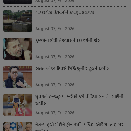
August 07, Fri, 2026
ગોબરગેસ કિસાનોને કમાણી કરાવશે
August 07, Fri, 2026
દુષ્કર્મના દોષી તેજપાલને 10 વર્ષની જેલ
August 07, Fri, 2026
સતત બીજા દિવસે રિજિજુની રાહુલને અપીલ
August 07, Fri, 2026
યુવાઓ હેન્ડલૂમથી ખરીદી કરી વીડિયો બનાવે : મોદીની
અપીલ
August 07, Fri, 2026
નેતન્યાહુએ મોદીને ફોન કર્યો : પશ્ચિમ એશિયા તાણ પર