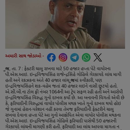
અમારી સાથ જોડાઓ -
ભુજ
,
તા.
7 :
ફેક્ટરી ચાલુ રાખવા માટે
50
હજાર હપ્તા પેટે વાયોરના
પી.એસ.આઇ. ઇન્દ્રવિજયસિંહ રાજેન્દ્રસિંહે ગોહિલે ગેરકાયદે લાંચ માગી
હતી અને રકઝકના અંતે
40
હજાર લાંચ ભુજમાં સ્વીકારી
,
પણ
ઇન્દ્રવિજયસિંહને શક-વહેમ જતાં
40
હજાર લઇને નાસી છૂટયો હતો.
એ.સી.બી.ના ટોલ ફ્રી નંબર
1064
ની આ ટ્રેપ સફળ રહી હતી અને આરોપી
ઇન્દ્રવિજયસિંહ વિરુદ્ધ ગુનો દાખલ કર્યો છે. આ બનાવની વિગતો એવી છે
કે
,
ફરિયાદીની વિરુદ્ધમાં વાયોર પોલીસ મથક ખાતે ગુનો દાખલ થયો હોઇ
જે ગુનામાં હેરાન-પરેશાન નહીં કરવા તેમજ ફરિયાદીની ફેક્ટરીને ચાલુ
રાખવા દેવાના હપ્તા પેટે આ ગુનો આક્ષેપિત એવા વાયોર પોલીસ મથકના
પી.એસ.આઇ. ઇન્દ્રવિજયસિંહ ગોહિલે ફરિયાદી પાસેથી
50
હજારની
ગેરકાયદે લાંચની માગણી કરી હતી. ફરિયાદી આ લાંચ આપવા માગતા ન