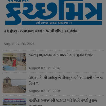
હવે મુંદરા - અમદાવાદ વચ્ચે 17મીથી સીધી હવાઈસેવા
August 07, Fri, 2026
કચ્છનું વણાટકામ એક વારસો અને જીવંત ઉદ્યોગ
August 07, Fri, 2026
શિણાય ડેમથી આદિપુરને પીવાનું પાણી આપવાની યોજના
નિષ્ફળ
August 07, Fri, 2026
માનસિક સ્વાસ્થ્યની સારવાર માટે દેશને મળશે કુશળ