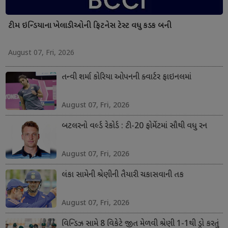
ટીમ ઇન્ડિયાના ખેલાડીઓની ફિટનેસ ટેસ્ટ વધુ કડક બની
August 07, Fri, 2026
તન્વી શર્મા કોરિયા ઓપનની ક્વાર્ટર ફાઇનલમાં
August 07, Fri, 2026
બટલરનો વર્લ્ડ રેકોર્ડ : ટી-20 ફોર્મેટમાં સૌથી વધુ રન
August 07, Fri, 2026
લંકા સામેની શ્રેણીની તૈયારી ચકાસવાની તક
August 07, Fri, 2026
વિન્ડિઝ સામે 8 વિકેટે જીત મેળવી શ્રેણી 1-1થી ડ્રો કરતું