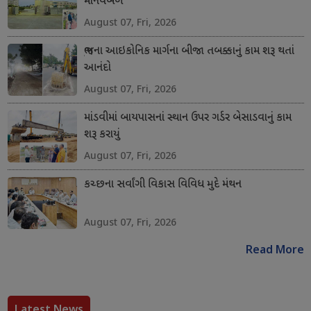
માનવબળ
August 07, Fri, 2026
ભુજના આઇકોનિક માર્ગના બીજા તબક્કાનું કામ શરૂ થતાં
આનંદો
August 07, Fri, 2026
માંડવીમાં બાયપાસનાં સ્થાન ઉપર ગર્ડર બેસાડવાનું કામ
શરૂ કરાયું
August 07, Fri, 2026
કચ્છના સર્વાંગી વિકાસ વિવિધ મુદે મંથન
August 07, Fri, 2026
Read More
Latest News