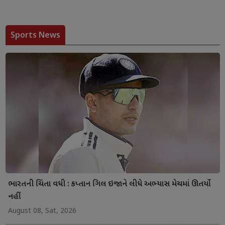
Sports News
ભારતની ચિંતા વધી : કપ્તાન ગિલ ઇજાને લીધે અભ્યાસ મેચમાં ઊતર્યો
નહીં
August 08, Sat, 2026