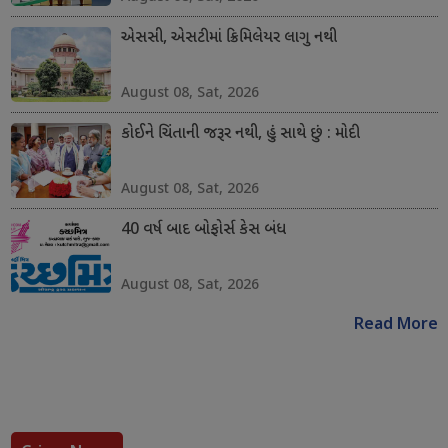
એસસી, એસટીમાં ક્રિમિલેયર લાગુ નથી
August 08, Sat, 2026
કોઈને ચિંતાની જરૂર નથી, હું સાથે છું : મોદી
August 08, Sat, 2026
40 વર્ષ બાદ બોફોર્સ કેસ બંધ
August 08, Sat, 2026
Read More