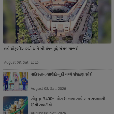
હવે એફસીઆરએ અને સીમાંકન મુદ્દે સંસદ ગાજશે
August 08, Sat, 2026
પાકિસ્તાન-સાઉદી-તુર્કી વચ્ચે સંરક્ષણ સોદો
August 08, Sat, 2026
સોનું રૂા. 3400ના મોટા ઉછાળા સાથે સાત સપ્તાહની
ઊંચી સપાટીએ
August 08, Sat, 2026