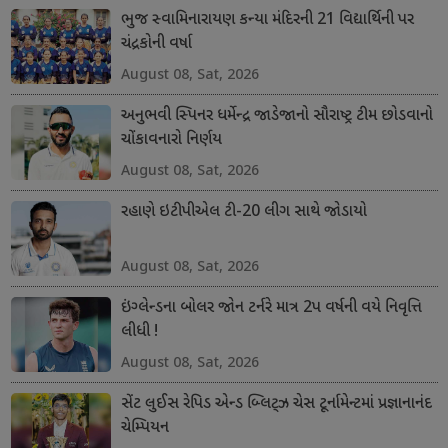
ભુજ સ્વામિનારાયણ કન્યા મંદિરની 21 વિદ્યાર્થિની પર
ચંદ્રકોની વર્ષા
August 08, Sat, 2026
અનુભવી સ્પિનર ધર્મેન્દ્ર જાડેજાનો સૌરાષ્ટ્ર ટીમ છોડવાનો
ચોંકાવનારો નિર્ણય
August 08, Sat, 2026
રહાણે ઇટીપીએલ ટી-20 લીગ સાથે જોડાયો
August 08, Sat, 2026
ઇંગ્લેન્ડના બોલર જોન ટર્નરે માત્ર 2પ વર્ષની વયે નિવૃત્તિ
લીધી !
August 08, Sat, 2026
સેંટ લુઈસ રેપિડ એન્ડ બ્લિટ્ઝ ચેસ ટૂર્નામેન્ટમાં પ્રજ્ઞાનાનંદ
ચેમ્પિયન