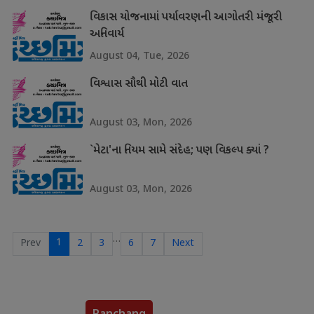
વિકાસ યોજનામાં પર્યાવરણની આગોતરી મંજૂરી
અનિવાર્ય
August 04, Tue, 2026
વિશ્વાસ સૌથી મોટી વાત
August 03, Mon, 2026
`મેટા'ના નિયમ સામે સંદેહ; પણ વિકલ્પ ક્યાં ?
August 03, Mon, 2026
…
1
Prev
2
3
6
7
Next
Panchang