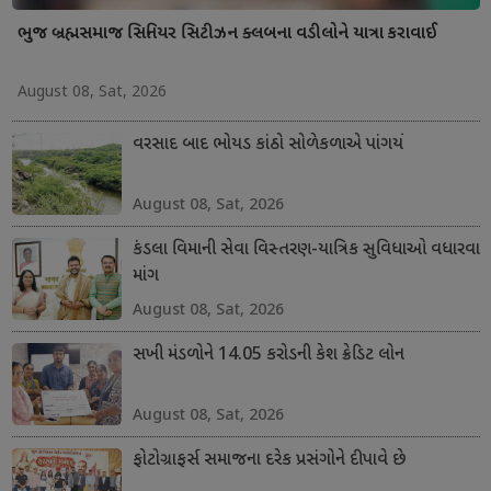
ભુજ બ્રહ્મસમાજ સિનિયર સિટીઝન ક્લબના વડીલોને યાત્રા કરાવાઈ
August 08, Sat, 2026
વરસાદ બાદ ભોયડ કાંઠો સોળેકળાએ પાંગર્યો
August 08, Sat, 2026
કંડલા વિમાની સેવા વિસ્તરણ-યાત્રિક સુવિધાઓ વધારવા
માંગ
August 08, Sat, 2026
સખી મંડળોને 14.05 કરોડની કેશ ક્રેડિટ લોન
August 08, Sat, 2026
ફોટોગ્રાફર્સ સમાજના દરેક પ્રસંગોને દીપાવે છે