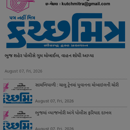
ભુજ શહેર પોલીસે ગુમ મોબાઈલ, વાહન શોધી આપ્યા
August 07, Fri, 2026
સામખિયાળી : ચાલુ ટ્રેનમાં યુવાનના મોબાઇલની ચોરી
August 07, Fri, 2026
ભુજમાં વ્યાજખોરી અંગે પોલીસ ફરિયાદ દાખલ
August 07, Fri, 2026