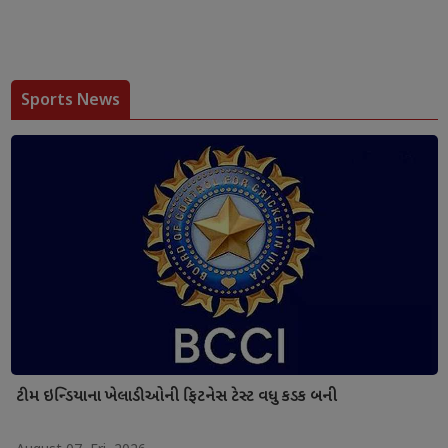
Sports News
ટીમ ઇન્ડિયાના ખેલાડીઓની ફિટનેસ ટેસ્ટ વધુ કડક બની