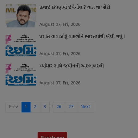
હવાઇ ઇંધણમાં ઇથેનોલ ? વાત જ ખોટી
August 07, Fri, 2026
પ્રશાંત વાવાઝોડું વાદળોને ભારતમાંથી ખેંચી ગયું !
August 07, Fri, 2026
મ્યાંમાર સાથે જમીનની અદલાબદલી
August 07, Fri, 2026
…
1
Prev
2
3
26
27
Next
Panchang