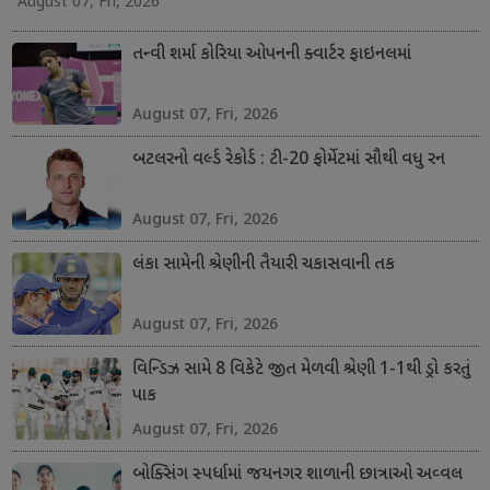
August 07, Fri, 2026
તન્વી શર્મા કોરિયા ઓપનની ક્વાર્ટર ફાઇનલમાં
August 07, Fri, 2026
બટલરનો વર્લ્ડ રેકોર્ડ : ટી-20 ફોર્મેટમાં સૌથી વધુ રન
August 07, Fri, 2026
લંકા સામેની શ્રેણીની તૈયારી ચકાસવાની તક
August 07, Fri, 2026
વિન્ડિઝ સામે 8 વિકેટે જીત મેળવી શ્રેણી 1-1થી ડ્રો કરતું
પાક
August 07, Fri, 2026
બોક્સિંગ સ્પર્ધામાં જયનગર શાળાની છાત્રાઓ અવ્વલ