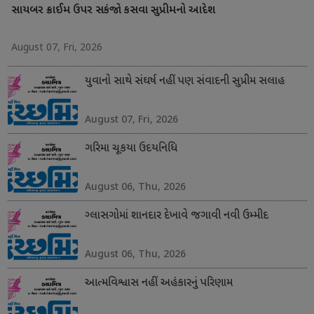
સાયબર ક્રાઈમ ઉપર સકંજો કસવા સુપ્રીમનો આદેશ
August 07, Fri, 2026
યુવાનો સાથે સંઘર્ષ નહીં પણ સંવાદની સુપ્રીમ સલાહ
August 07, Fri, 2026
ગરિમા ચૂકયા ઉદયનિધિ
August 06, Thu, 2026
ગ્લાસગોમાં શાનદાર દેખાવે જગાવી નવી ઉમ્મીદ
August 06, Thu, 2026
આત્મવિશ્વાસ નહીં અહંકારનું પરિણામ