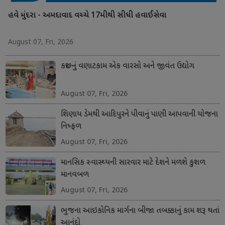
હવે મુંદરા - અમદાવાદ વચ્ચે 17મીથી સીધી હવાઈસેવા
August 07, Fri, 2026
કચ્છનું વણાટકામ એક વારસો અને જીવંત ઉદ્યોગ
August 07, Fri, 2026
શિણાય ડેમથી આદિપુરને પીવાનું પાણી આપવાની યોજના
નિષ્ફળ
August 07, Fri, 2026
માનસિક સ્વાસ્થ્યની સારવાર માટે દેશને મળશે કુશળ
માનવબળ
August 07, Fri, 2026
ભુજના આઇકોનિક માર્ગના બીજા તબક્કાનું કામ શરૂ થતાં
આનંદો