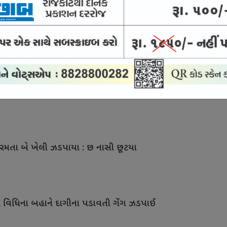
ડ કરાવવાનાં બહાને વૃદ્ધ સાથે 3.45 લાખની ઠગાઈ
રમતા બે તહોમતદાર જબ્બે
ર રમતા બે ખેલી ઝડપાયા : છ નાસી છૂટયા
ાની વિધિના બહાને દાગીના પડાવતી ગેંગ ઝડપાઈ