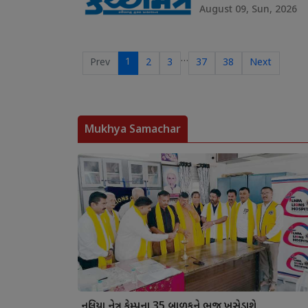
August 09, Sun, 2026
…
1
Prev
2
3
37
38
Next
Mukhya Samachar
નલિયા નેત્ર કેમ્પના 35 બાળકને ભુજ ખસેડાશે