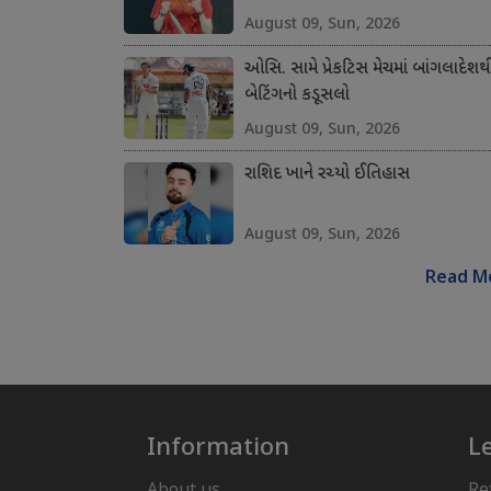
August 09, Sun, 2026
ઓસિ. સામે પ્રેકટિસ મેચમાં બાંગલાદેશથ
બેટિંગનો કડૂસલો
August 09, Sun, 2026
રાશિદ ખાને રચ્યો ઈતિહાસ
August 09, Sun, 2026
Read M
Information
L
About us
Re