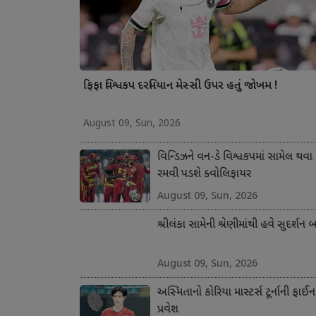
ફિફા વિશ્વકપ દરમિયાન મેસ્સી ઉપર હતું જોખમ !
August 09, Sun, 2026
વિન્ડિઝને વન-ડે વિશ્વકપમાં સામેલ થવા
રમવી પડશે ક્વોલિફાયર
August 09, Sun, 2026
શ્રીલંકા સામેની શ્રેણીમાંથી હવે સુદર્શન 
August 09, Sun, 2026
અસ્મિતાનો કોરિયા માસ્ટર્સ ટૂર્નાની ફાઈન
પ્રવેશ