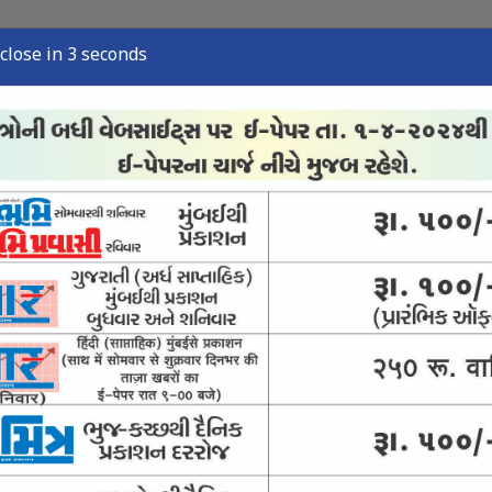
close in 2 seconds
્યુઝ
સ્પોર્ટ્સ ન્યુઝ
તંત્રી લેખ
અવસાન નોંધ
ઈ-પેપર
લઇ જતી ટ્રક પકડી : બે શખ્સની અટકાયત
્યોગકાર સાથે 1.50 કરોડની ઠગાઈ