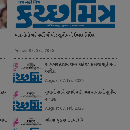
વાહનોનો થર્ડ પાર્ટી વીમો : સુપ્રીમનો ઉમદા નિર્દેશ
August 08, Sat, 2026
સાયબર ક્રાઈમ ઉપર સકંજો કસવા સુપ્રીમનો
આદેશ
August 07, Fri, 2026
બહાર
યુવાનો સાથે સંઘર્ષ નહીં પણ સંવાદની સુપ્રીમ
સલાહ
August 07, Fri, 2026
લમાં
ગરિમા ચૂકયા ઉદયનિધિ