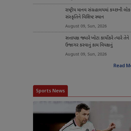
રાષ્ટ્રીય માનવ સંગ્રહાલયમાં કચ્છની લોક
સંસ્કૃતિને વિશિષ્ટ સ્થાન
August 09, Sun, 2026
સત્તાપક્ષ જ્યારે ખોટા કાર્યો કરે ત્યારે તેને
ઉજાગર કરવાનું કામ વિપક્ષનું
August 09, Sun, 2026
Read M
Sports News