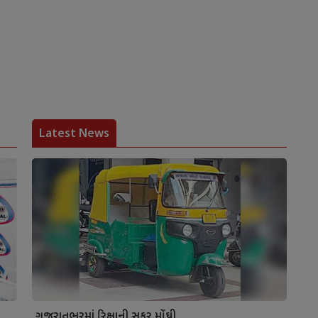
Latest News
ગુજરાતભરમાં રિક્ષાની સફર મોંઘી