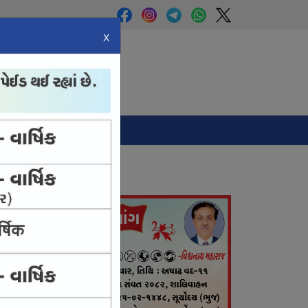
X
Panchang