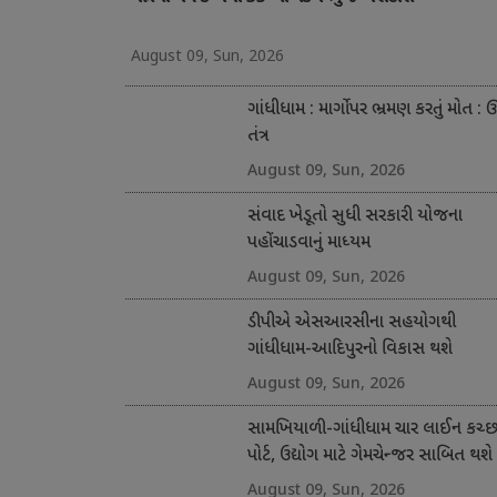
August 09, Sun, 2026
ગાંધીધામ : માર્ગો પર ભ્રમણ કરતું મોત : ઊ
તંત્ર
August 09, Sun, 2026
સંવાદ ખેડૂતો સુધી સરકારી યોજના
પહોંચાડવાનું માધ્યમ
August 09, Sun, 2026
ડીપીએ એસઆરસીના સહયોગથી
ગાંધીધામ-આદિપુરનો વિકાસ થશે
August 09, Sun, 2026
સામખિયાળી-ગાંધીધામ ચાર લાઈન કચ્
પોર્ટ, ઉદ્યોગ માટે ગેમચેન્જર સાબિત થશે
August 09, Sun, 2026