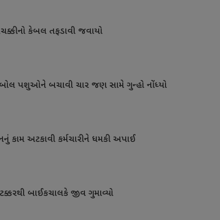
ચક્કીનો કેબલ તફડાવી જવાયો
લ પશુઓને બચાવી ચાર જણ સામે ગુન્હો નોંધ્યો
નું કામ અટકાવી કર્મચારીને ધમકી અપાઈ
ટક્કરથી બાઈકચાલકે જીવ ગુમાવ્યો