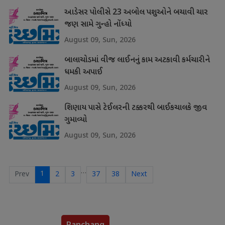
આડેસર પોલીસે 23 અબોલ પશુઓને બચાવી ચાર
જણ સામે ગુન્હો નોંધ્યો
August 09, Sun, 2026
બાલાચોડમાં વીજ લાઈનનું કામ અટકાવી કર્મચારીને
ધમકી અપાઈ
August 09, Sun, 2026
શિણાય પાસે ટેઈલરની ટક્કરથી બાઈકચાલકે જીવ
ગુમાવ્યો
August 09, Sun, 2026
…
1
Prev
2
3
37
38
Next
Panchang