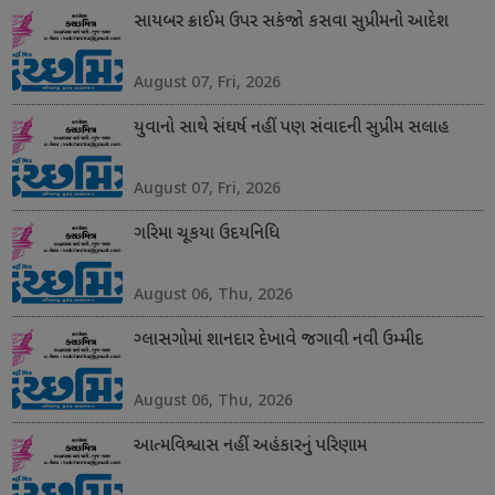
સાયબર ક્રાઈમ ઉપર સકંજો કસવા સુપ્રીમનો આદેશ
August 07, Fri, 2026
યુવાનો સાથે સંઘર્ષ નહીં પણ સંવાદની સુપ્રીમ સલાહ
August 07, Fri, 2026
ગરિમા ચૂકયા ઉદયનિધિ
August 06, Thu, 2026
ગ્લાસગોમાં શાનદાર દેખાવે જગાવી નવી ઉમ્મીદ
August 06, Thu, 2026
આત્મવિશ્વાસ નહીં અહંકારનું પરિણામ