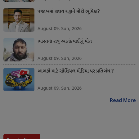
પંજાબમાં રાઘવ ચઢ્ઢાને મોટી ભૂમિકા?
August 09, Sun, 2026
ભારતના શત્રુ આતંકવાદીનું મોત
August 09, Sun, 2026
બાળકો માટે સોશિયલ મીડિયા પર પ્રતિબંધ ?
August 09, Sun, 2026
Read More