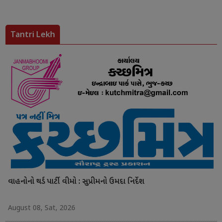
Tantri Lekh
વાહનોનો થર્ડ પાર્ટી વીમો : સુપ્રીમનો ઉમદા નિર્દેશ
August 08, Sat, 2026