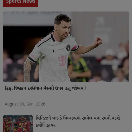
Sports News
ફિફા વિશ્વકપ દરમિયાન મેસ્સી ઉપર હતું જોખમ !
August 09, Sun, 2026
વિન્ડિઝને વન-ડે વિશ્વકપમાં સામેલ થવા રમવી પડશે
ક્વોલિફાયર