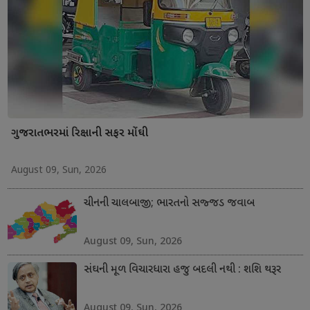
ગુજરાતભરમાં રિક્ષાની સફર મોંઘી
August 09, Sun, 2026
ચીનની ચાલબાજી; ભારતનો સજ્જડ જવાબ
August 09, Sun, 2026
સંઘની મૂળ વિચારધારા હજુ બદલી નથી : શશિ થરૂર
August 09, Sun, 2026