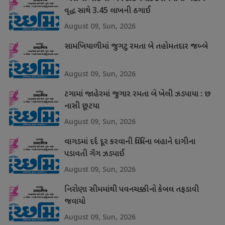
વૃદ્ધ સાથે 3.45 લાખની ઠગાઈ
August 09, Sun, 2026
સામખિયાળીમાં જુગટુ રમતા બે તહોમતદાર જબ્બે
August 09, Sun, 2026
ટગામાં જાહેરમાં જુગાર રમતા બે ખેલી ઝડપાયા : છ
નાસી છૂટયા
August 09, Sun, 2026
વાગડમાં દર્દ દૂર કરવાની વિધિના બહાને દાગીના
પડાવતી ગેંગ ઝડપાઈ
August 09, Sun, 2026
નિરોણા સીમમાંથી પવનચક્કીનો કેબલ તફડાવી
જવાયો
August 09, Sun, 2026