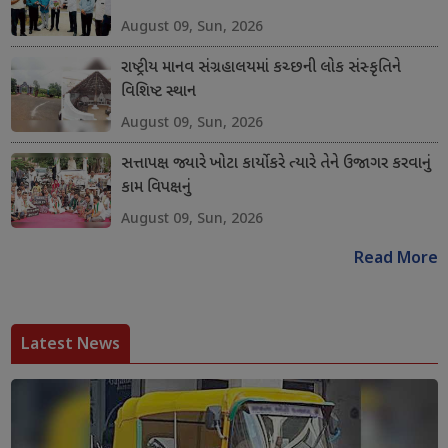
August 09, Sun, 2026
રાષ્ટ્રીય માનવ સંગ્રહાલયમાં કચ્છની લોક સંસ્કૃતિને
વિશિષ્ટ સ્થાન
August 09, Sun, 2026
સત્તાપક્ષ જ્યારે ખોટા કાર્યો કરે ત્યારે તેને ઉજાગર કરવાનું
કામ વિપક્ષનું
August 09, Sun, 2026
Read More
Latest News