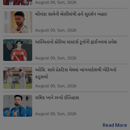
August 09, Sun, 2026
શ્રીલંકા સામેની શ્રેણીમાંથી હવે સુદર્શન બહાર
August 09, Sun, 2026
અસ્મિતાનો કોરિયા માસ્ટર્સ ટૂર્નાની ફાઈનલમાં પ્રવેશ
August 09, Sun, 2026
ઓસિ. સામે પ્રેકટિસ મેચમાં બાંગલાદેશથી બેટિંગનો
કડૂસલો
August 09, Sun, 2026
રાશિદ ખાને રચ્યો ઈતિહાસ
August 09, Sun, 2026
Read More