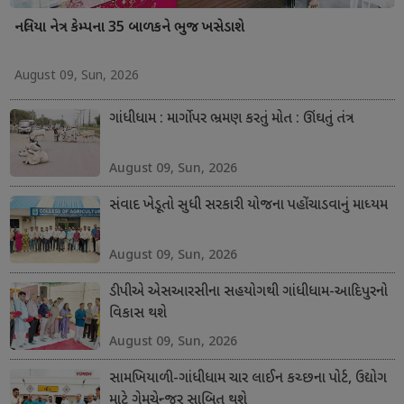
નલિયા નેત્ર કેમ્પના 35 બાળકને ભુજ ખસેડાશે
August 09, Sun, 2026
ગાંધીધામ : માર્ગો પર ભ્રમણ કરતું મોત : ઊંઘતું તંત્ર
August 09, Sun, 2026
સંવાદ ખેડૂતો સુધી સરકારી યોજના પહોંચાડવાનું માધ્યમ
August 09, Sun, 2026
ડીપીએ એસઆરસીના સહયોગથી ગાંધીધામ-આદિપુરનો
વિકાસ થશે
August 09, Sun, 2026
સામખિયાળી-ગાંધીધામ ચાર લાઈન કચ્છના પોર્ટ, ઉદ્યોગ
માટે ગેમચેન્જર સાબિત થશે