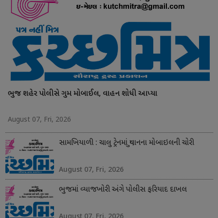
ભુજ શહેર પોલીસે ગુમ મોબાઈલ, વાહન શોધી આપ્યા
August 07, Fri, 2026
સામખિયાળી : ચાલુ ટ્રેનમાં યુવાનના મોબાઇલની ચોરી
August 07, Fri, 2026
ભુજમાં વ્યાજખોરી અંગે પોલીસ ફરિયાદ દાખલ
August 07, Fri, 2026