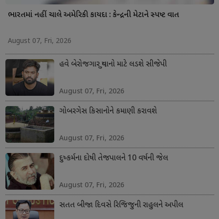
ભારતમાં નહીં ચાલે અમેરિકી કાયદા : કેન્દ્રની મેટાને સ્પષ્ટ વાત
August 07, Fri, 2026
હવે બેરોજગાર યુવાનો માટે લડશે સીજેપી
August 07, Fri, 2026
ગોબરગેસ કિસાનોને કમાણી કરાવશે
August 07, Fri, 2026
દુષ્કર્મના દોષી તેજપાલને 10 વર્ષની જેલ
August 07, Fri, 2026
સતત બીજા દિવસે રિજિજુની રાહુલને અપીલ