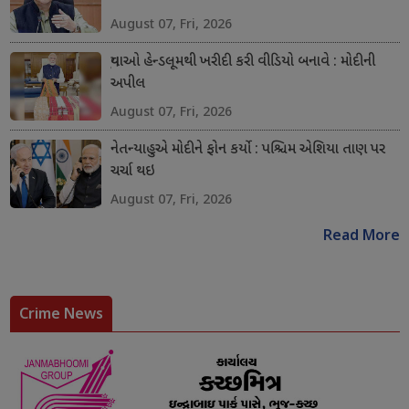
August 07, Fri, 2026
યુવાઓ હેન્ડલૂમથી ખરીદી કરી વીડિયો બનાવે : મોદીની
અપીલ
August 07, Fri, 2026
નેતન્યાહુએ મોદીને ફોન કર્યો : પશ્ચિમ એશિયા તાણ પર
ચર્ચા થઇ
August 07, Fri, 2026
Read More
Crime News