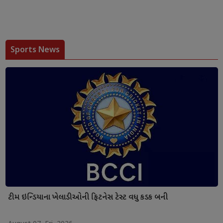
Sports News
ટીમ ઇન્ડિયાના ખેલાડીઓની ફિટનેસ ટેસ્ટ વધુ કડક બની