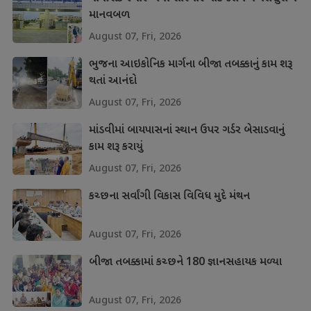
માનવબળ
August 07, Fri, 2026
ભુજના આઇકોનિક માર્ગના બીજા તબક્કાનું કામ શરૂ
થતાં આનંદો
August 07, Fri, 2026
માંડવીમાં બાયપાસનાં સ્થાન ઉપર ગર્ડર બેસાડવાનું
કામ શરૂ કરાયું
August 07, Fri, 2026
કચ્છના સર્વાંગી વિકાસ વિવિધ મુદે મંથન
August 07, Fri, 2026
બીજા તબક્કામાં કચ્છને 180 જ્ઞાનસહાયક મળ્યા
August 07, Fri, 2026