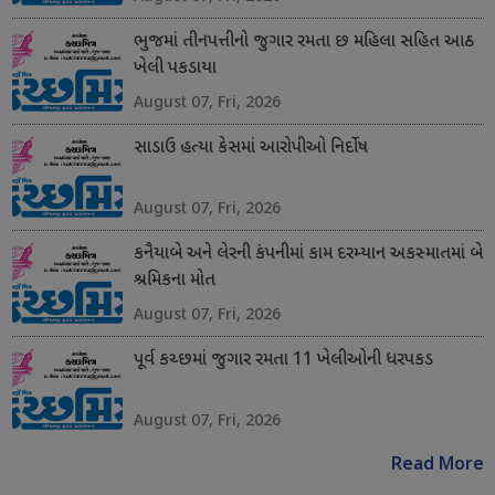
ભુજમાં તીનપત્તીનો જુગાર રમતા છ મહિલા સહિત આઠ
ખેલી પકડાયા
August 07, Fri, 2026
સાડાઉ હત્યા કેસમાં આરોપીઓ નિર્દોષ
August 07, Fri, 2026
કનૈયાબે અને લેરની કંપનીમાં કામ દરમ્યાન અકસ્માતમાં બે
શ્રમિકના મોત
August 07, Fri, 2026
પૂર્વ કચ્છમાં જુગાર રમતા 11 ખેલીઓની ધરપકડ
August 07, Fri, 2026
Read More