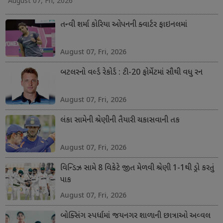
August 07, Fri, 2026
તન્વી શર્મા કોરિયા ઓપનની ક્વાર્ટર ફાઇનલમાં
August 07, Fri, 2026
બટલરનો વર્લ્ડ રેકોર્ડ : ટી-20 ફોર્મેટમાં સૌથી વધુ રન
August 07, Fri, 2026
લંકા સામેની શ્રેણીની તૈયારી ચકાસવાની તક
August 07, Fri, 2026
વિન્ડિઝ સામે 8 વિકેટે જીત મેળવી શ્રેણી 1-1થી ડ્રો કરતું
પાક
August 07, Fri, 2026
બોક્સિંગ સ્પર્ધામાં જયનગર શાળાની છાત્રાઓ અવ્વલ