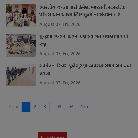
ભારતીય જનતા પાર્ટી હંમેશા ભારતની સાંસ્કૃતિક
પરંપરા અને આધ્યાત્મિક મૂલ્યોના સંવર્ધન માટે
પ્રતિબદ્ધ
August 07, Fri, 2026
મુન્દ્રામાં રખડતા ઢોરનો પ્રશ્ન સ્વાગત કાર્યક્રમમાં થયો
રજૂ
August 07, Fri, 2026
સ્વતંત્રતા દિવસ પૂર્વે સુરક્ષા વ્યવસ્થા સઘન બનાવવા
પ્રયાસ
August 07, Fri, 2026
…
1
Prev
2
3
93
94
Next
Panchang