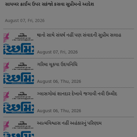
સાયબર ક્રાઈમ ઉપર સકંજો કસવા સુપ્રીમનો આદેશ
August 07, Fri, 2026
યુવાનો સાથે સંઘર્ષ નહીં પણ સંવાદની સુપ્રીમ સલાહ
August 07, Fri, 2026
ગરિમા ચૂકયા ઉદયનિધિ
August 06, Thu, 2026
ગ્લાસગોમાં શાનદાર દેખાવે જગાવી નવી ઉમ્મીદ
August 06, Thu, 2026
આત્મવિશ્વાસ નહીં અહંકારનું પરિણામ