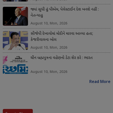
જ્યાં સુધી હું પીએમ, પેલેસ્ટાઈન દેશ બનશે નહીં :
નેતન્યાહુ
August 10, Mon, 2026
સીજેપી દેખાવોમાં મોદીને મારવા આવ્યા હતા;
કેજરીવાલના બોલ
August 10, Mon, 2026
ચીન બ્રહ્મપુત્રના વહેણનો ડેટા શેર કરે : ભારત
August 10, Mon, 2026
Read More