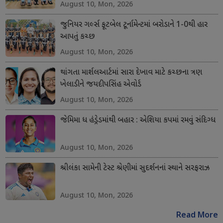
August 10, Mon, 2026
જુનિયર ગર્લ્સ ફૂટબેલ ટૂર્નામેન્ટમાં બરોડાને 1-0થી હાર
આપતું કચ્છ
August 10, Mon, 2026
થાંગતા માર્શલઆર્ટમાં સારા દેખાવ માટે કચ્છના ત્રણ
ખેલાડીને જયદીપસિંહ એવોર્ડ
August 10, Mon, 2026
જેમિમા ધ હંડ્રેડમાંથી બહાર : એશિયા કપમાં રમવું સંદિગ્ધ
August 10, Mon, 2026
શ્રીલંકા સામેની ટેસ્ટ શ્રેણીમાં સુદર્શનનાં સ્થાને સરફરાઝ
August 10, Mon, 2026
Read More