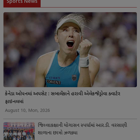
Sports News
કેનેડા ઓપનમાં અપસેટ : સબાલેંકાને હરાવી એલેકજેંડ્રોવા ક્વાર્ટર
ફાઇનલમાં
August 10, Mon, 2026
જિલ્લાકક્ષાની યોગાસન સ્પર્ધામાં આર.ડી. વરસાણી
શાળાના છાત્રો ઝળક્યા