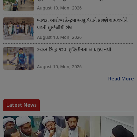
August 10, Mon, 2026
ખાવડા આરોગ્ય કેન્દ્રમાં અસુવિધાને કારણે ગ્રામજનોને
પડતી મુશ્કેલીથી રોષ
August 10, Mon, 2026
સ્વપ્ન સિદ્ધ કરવા દૃષ્ટિહીનતા બાધારૂપ નથી
August 10, Mon, 2026
Read More
Latest News