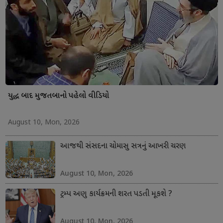
યુદ્ધ બાદ મુજતબાનો પહેલો વીડિયો
August 10, Mon, 2026
આજથી સંસદના ચોમાસુ સત્રનું આખરી ચરણ
August 10, Mon, 2026
ટ્રમ્પ અણુ કાર્યક્રમની શરત પડતી મૂકશે ?
August 10, Mon, 2026