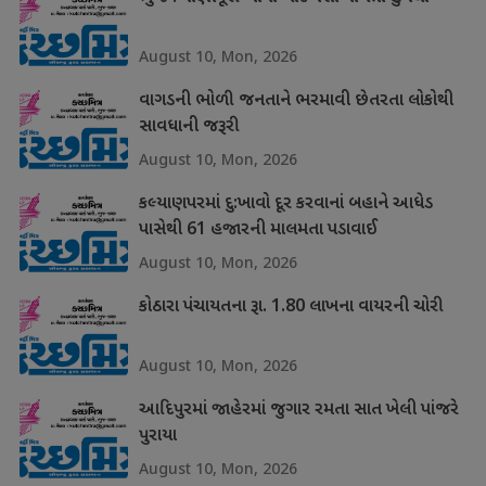
August 10, Mon, 2026
વાગડની ભોળી જનતાને ભરમાવી છેતરતા લોકોથી
સાવધાની જરૂરી
August 10, Mon, 2026
કલ્યાણપરમાં દુ:ખાવો દૂર કરવાનાં બહાને આધેડ
પાસેથી 61 હજારની માલમતા પડાવાઈ
August 10, Mon, 2026
કોઠારા પંચાયતના રૂા. 1.80 લાખના વાયરની ચોરી
August 10, Mon, 2026
આદિપુરમાં જાહેરમાં જુગાર રમતા સાત ખેલી પાંજરે
પુરાયા
August 10, Mon, 2026