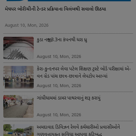
મેઘપર બોરીચીની ટેન્ડર પ્રક્રિયાના વિલંબથી સવાલો ઊઠયા
August 10, Mon, 2026
કુડા નજીક 3.3ના કંપનથી ધરા ધ્રૂજી
August 10, Mon, 2026
કેરા-કુન્દનપર લેવા પટેલ શિક્ષણ ટ્રસ્ટે બોર્ડ પરીક્ષામાં એ-
વન ગ્રેડ પાંચ છાત્ર-છાત્રાને લેપટોપ આપ્યાં
August 10, Mon, 2026
ગાંધીધામમાં ડામર પાથરવાનું શરૂ કરાયું
August 10, Mon, 2026
અમદાવાદ ડિવિઝન રેલવે કર્મચારીઓ પ્રવાસીઓને
ગુણવત્તાયુક્ત સુવિધા આપવા કટિબદ્ધ