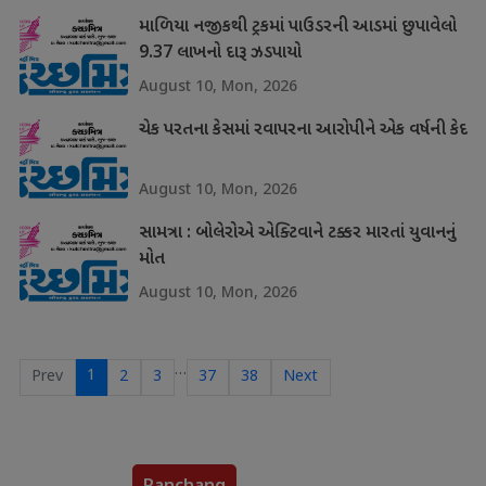
માળિયા નજીકથી ટ્રકમાં પાઉડરની આડમાં છુપાવેલો
9.37 લાખનો દારૂ ઝડપાયો
August 10, Mon, 2026
ચેક પરતના કેસમાં રવાપરના આરોપીને એક વર્ષની કેદ
August 10, Mon, 2026
સામત્રા : બોલેરોએ એક્ટિવાને ટક્કર મારતાં યુવાનનું
મોત
August 10, Mon, 2026
…
1
Prev
2
3
37
38
Next
Panchang