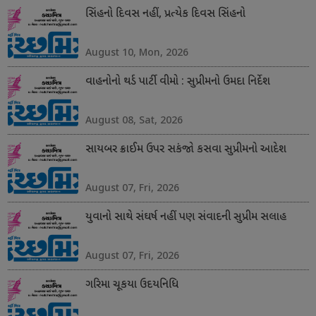
સિંહનો દિવસ નહીં, પ્રત્યેક દિવસ સિંહનો
August 10, Mon, 2026
વાહનોનો થર્ડ પાર્ટી વીમો : સુપ્રીમનો ઉમદા નિર્દેશ
August 08, Sat, 2026
સાયબર ક્રાઈમ ઉપર સકંજો કસવા સુપ્રીમનો આદેશ
August 07, Fri, 2026
યુવાનો સાથે સંઘર્ષ નહીં પણ સંવાદની સુપ્રીમ સલાહ
August 07, Fri, 2026
ગરિમા ચૂકયા ઉદયનિધિ