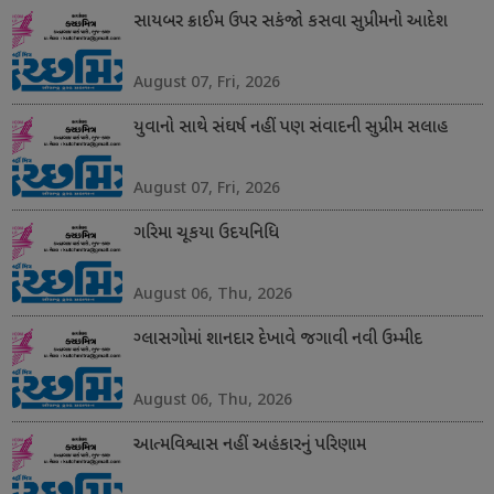
સાયબર ક્રાઈમ ઉપર સકંજો કસવા સુપ્રીમનો આદેશ
August 07, Fri, 2026
યુવાનો સાથે સંઘર્ષ નહીં પણ સંવાદની સુપ્રીમ સલાહ
August 07, Fri, 2026
ગરિમા ચૂકયા ઉદયનિધિ
August 06, Thu, 2026
ગ્લાસગોમાં શાનદાર દેખાવે જગાવી નવી ઉમ્મીદ
August 06, Thu, 2026
આત્મવિશ્વાસ નહીં અહંકારનું પરિણામ