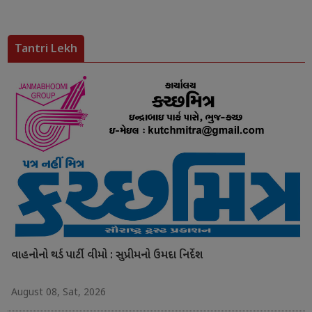
Tantri Lekh
વાહનોનો થર્ડ પાર્ટી વીમો : સુપ્રીમનો ઉમદા નિર્દેશ
August 08, Sat, 2026