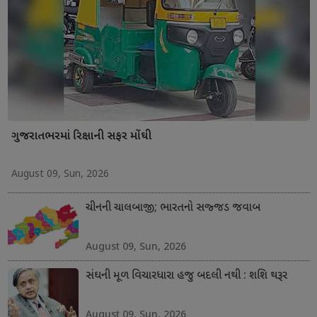
ગુજરાતભરમાં રિક્ષાની સફર મોંઘી
August 09, Sun, 2026
ચીનની ચાલબાજી; ભારતનો સજ્જડ જવાબ
August 09, Sun, 2026
સંઘની મૂળ વિચારધારા હજુ બદલી નથી : શશિ થરૂર
August 09, Sun, 2026