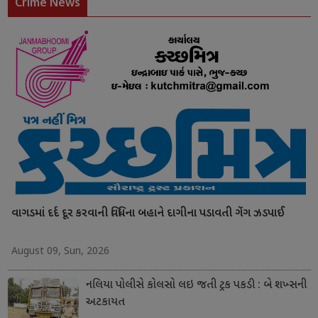
Crime News
વાગડમાં દર્દ દૂર કરવાની વિધિના બહાને દાગીના પડાવતી ગેંગ ઝડપાઈ
August 09, Sun, 2026
નલિયા પોલીસે કોલસો લઇ જતી ટ્રક પકડી : બે શખ્સની
અટકાયત