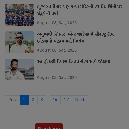
ભુજ સ્વામિનારાયણ કન્યા મંદિરની 21 વિદ્યાર્થિની પર
ચંદ્રકોની વર્ષા
August 08, Sat, 2026
અનુભવી સ્પિનર ધર્મેન્દ્ર જાડેજાનો સૌરાષ્ટ્ર ટીમ
છોડવાનો ચોંકાવનારો નિર્ણય
August 08, Sat, 2026
રહાણે ઇટીપીએલ ટી-20 લીગ સાથે જોડાયો
August 08, Sat, 2026
…
1
Prev
2
3
16
17
Next
Panchang