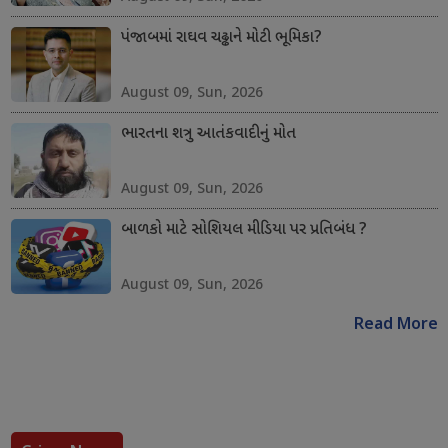
પંજાબમાં રાઘવ ચઢ્ઢાને મોટી ભૂમિકા?
August 09, Sun, 2026
ભારતના શત્રુ આતંકવાદીનું મોત
August 09, Sun, 2026
બાળકો માટે સોશિયલ મીડિયા પર પ્રતિબંધ ?
August 09, Sun, 2026
Read More