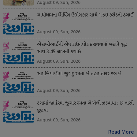
August 09, Sun, 2026
ગાંધીધામના શિપિંગ ઉદ્યોગકાર સાથે 1.50 કરોડની ઠગાઈ
August 09, Sun, 2026
એસબીઆઈની એપ ડાઉનલોડ કરાવવાનાં બહાને વૃદ્ધ
સાથે 3.45 લાખની ઠગાઈ
August 09, Sun, 2026
સામખિયાળીમાં જુગટુ રમતા બે તહોમતદાર જબ્બે
August 09, Sun, 2026
ટગામાં જાહેરમાં જુગાર રમતા બે ખેલી ઝડપાયા : છ નાસી
છૂટયા
August 09, Sun, 2026
Read More