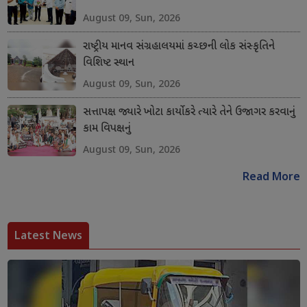
August 09, Sun, 2026
રાષ્ટ્રીય માનવ સંગ્રહાલયમાં કચ્છની લોક સંસ્કૃતિને
વિશિષ્ટ સ્થાન
August 09, Sun, 2026
સત્તાપક્ષ જ્યારે ખોટા કાર્યો કરે ત્યારે તેને ઉજાગર કરવાનું
કામ વિપક્ષનું
August 09, Sun, 2026
Read More
Latest News