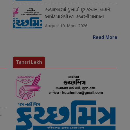
કલ્યાણપરમાં દુ:ખાવો દૂર કરવાનાં બહાને
આધેડ પાસેથી 61 હજારની માલમતા
પડાવાઈ
August 10, Mon, 2026
Read More
Tantri Lekh
.