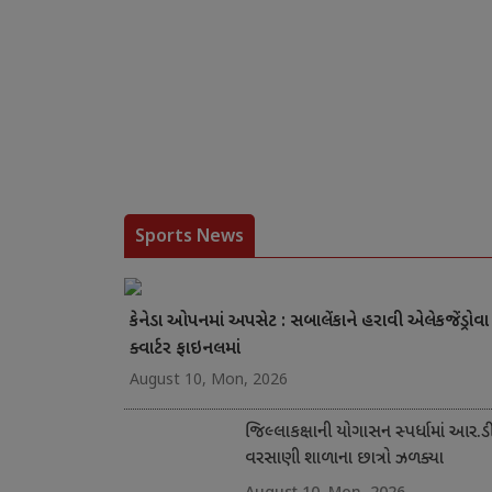
Sports News
કેનેડા ઓપનમાં અપસેટ : સબાલેંકાને હરાવી એલેકજેંડ્રોવા
ક્વાર્ટર ફાઇનલમાં
August 10, Mon, 2026
જિલ્લાકક્ષાની યોગાસન સ્પર્ધામાં આર.ડી
વરસાણી શાળાના છાત્રો ઝળક્યા
August 10, Mon, 2026