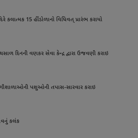
રે કલાત્મક 15 હીંડોળાનો વિધિવત્ પ્રારંભ કરાયો
હાથસાળ દિનની વણકર સેવા કેન્દ્ર દ્વારા ઉજવણી કરાઇ
ળ-ગૌશાળાઓની પશુઓની તપાસ-સારવાર કરાઇ
વનું કલંક