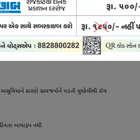
ાનું શરૂ કરાયું
ે કર્મચારીઓ પ્રવાસીઓને ગુણવત્તાયુક્ત સુવિધા આપવા
ં અસુવિધાને કારણે ગ્રામજનોને પડતી મુશ્કેલીથી રોષ
ટિહીનતા બાધારૂપ નથી