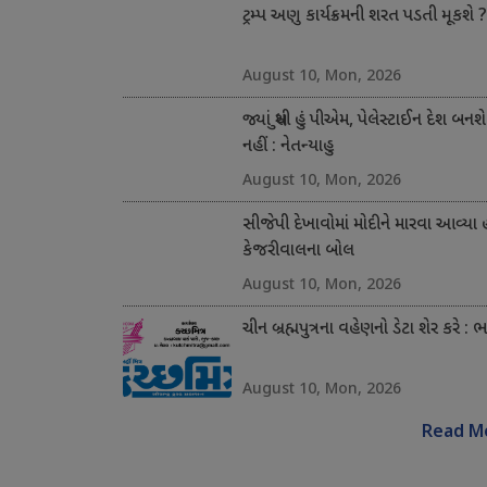
ટ્રમ્પ અણુ કાર્યક્રમની શરત પડતી મૂકશે ?
August 10, Mon, 2026
જ્યાં સુધી હું પીએમ, પેલેસ્ટાઈન દેશ બનશે
નહીં : નેતન્યાહુ
August 10, Mon, 2026
સીજેપી દેખાવોમાં મોદીને મારવા આવ્યા 
કેજરીવાલના બોલ
August 10, Mon, 2026
ચીન બ્રહ્મપુત્રના વહેણનો ડેટા શેર કરે : 
August 10, Mon, 2026
Read M