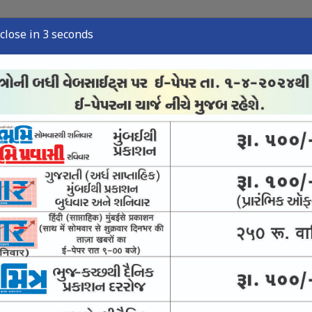
close in 2 seconds
્યુઝ
સ્પોર્ટ્સ ન્યુઝ
તંત્રી લેખ
અવસાન નોંધ
ઈ-પેપર
 ધરા ધ્રૂજી
િક્ષણ ટ્રસ્ટે બોર્ડ પરીક્ષામાં એ-વન ગ્રેડ પાંચ છાત્ર-છાત્રાને