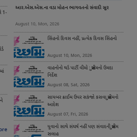
આર.એસ.એસ.ના વડા મોહન ભાગવતનો સંવાદી સૂર
ને 1-
August 10, Mon, 2026
સિંહનો દિવસ નહીં, પ્રત્યેક દિવસ સિંહનો
્ડ
August 10, Mon, 2026
વાહનોનો થર્ડ પાર્ટી વીમો : સુપ્રીમનો ઉમદા
માં
નિર્દેશ
August 08, Sat, 2026
સાયબર ક્રાઈમ ઉપર સકંજો કસવા સુપ્રીમનો
ને
આદેશ
August 07, Fri, 2026
યુવાનો સાથે સંઘર્ષ નહીં પણ સંવાદની સુપ્રીમ
ore
સલાહ