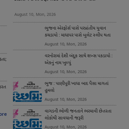
August 10, Mon, 2026
ભુજના એરફોર્સ પાસે પરપ્રાંતીય યુવાન
કચડાયો : માધાપર પાસે બુલેટ સ્લીપ થતા
પધ્ધરના યુવાનનું મોત
August 10, Mon, 2026
વરનોરામાં દેશી બંદૂક સાથે શખ્સ પકડાયો :
હતા;
એકનું નામ ખુલ્યું
August 10, Mon, 2026
ભુજ : પાણીપૂરી ખાધા બાદ પૈસા માગતાં
ભારત
હુમલો
August 10, Mon, 2026
વાગડની ભોળી જનતાને ભરમાવી છેતરતા
ore
લોકોથી સાવધાની જરૂરી
August 10, Mon, 2026