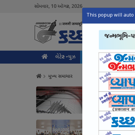
10
2026
સોમવાર,
ઑગસ્ટ,
This popup will auto 
લેટેસ્ટ ન્યુઝ
મુખ્ય સમાચાર
ક્રાઇમ ન
મુખ્ય સમાચાર
કુડા નજીક 3.3ના કંપનથી
August 10, Mon, 2026
કેરા-કુન્દનપર લેવા પટેલ શ
લેપટોપ આપ્યાં