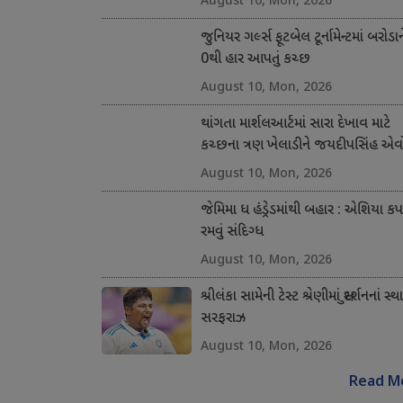
જુનિયર ગર્લ્સ ફૂટબેલ ટૂર્નામેન્ટમાં બરોડા
0થી હાર આપતું કચ્છ
August 10, Mon, 2026
થાંગતા માર્શલઆર્ટમાં સારા દેખાવ માટે
કચ્છના ત્રણ ખેલાડીને જયદીપસિંહ એવોર
August 10, Mon, 2026
જેમિમા ધ હંડ્રેડમાંથી બહાર : એશિયા કપ
રમવું સંદિગ્ધ
August 10, Mon, 2026
શ્રીલંકા સામેની ટેસ્ટ શ્રેણીમાં સુદર્શનનાં સ્થા
સરફરાઝ
August 10, Mon, 2026
Read M