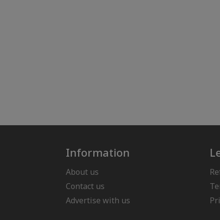
Information
L
About us
Re
Contact us
Te
Advertise with us
Pr