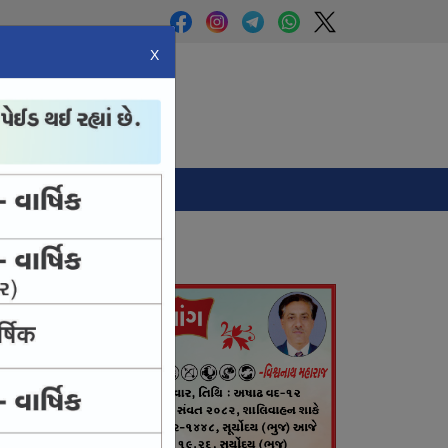
X
Panchang