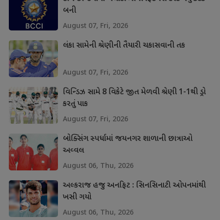
બની
August 07, Fri, 2026
લંકા સામેની શ્રેણીની તૈયારી ચકાસવાની તક
August 07, Fri, 2026
વિન્ડિઝ સામે 8 વિકેટે જીત મેળવી શ્રેણી 1-1થી ડ્રો
કરતું પાક
August 07, Fri, 2026
બોક્સિંગ સ્પર્ધામાં જયનગર શાળાની છાત્રાઓ
અવ્વલ
August 06, Thu, 2026
અલ્કરાજ હજુ અનફિટ : સિનસિનાટી ઓપનમાંથી
ખસી ગયો
August 06, Thu, 2026