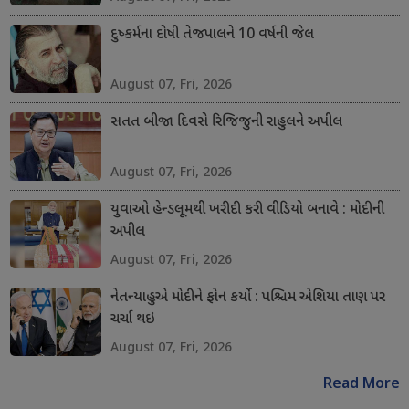
દુષ્કર્મના દોષી તેજપાલને 10 વર્ષની જેલ
August 07, Fri, 2026
સતત બીજા દિવસે રિજિજુની રાહુલને અપીલ
August 07, Fri, 2026
યુવાઓ હેન્ડલૂમથી ખરીદી કરી વીડિયો બનાવે : મોદીની
અપીલ
August 07, Fri, 2026
નેતન્યાહુએ મોદીને ફોન કર્યો : પશ્ચિમ એશિયા તાણ પર
ચર્ચા થઇ
August 07, Fri, 2026
Read More