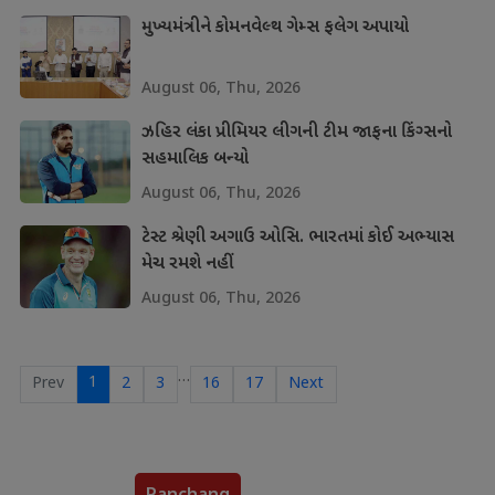
મુખ્યમંત્રીને કોમનવેલ્થ ગેમ્સ ફલેગ અપાયો
August 06, Thu, 2026
ઝહિર લંકા પ્રીમિયર લીગની ટીમ જાફના કિંગ્સનો
સહમાલિક બન્યો
August 06, Thu, 2026
ટેસ્ટ શ્રેણી અગાઉ ઓસિ. ભારતમાં કોઈ અભ્યાસ
મેચ રમશે નહીં
August 06, Thu, 2026
…
1
Prev
2
3
16
17
Next
Panchang