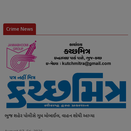
Crime News
ભુજ શહેર પોલીસે ગુમ મોબાઈલ, વાહન શોધી આપ્યા