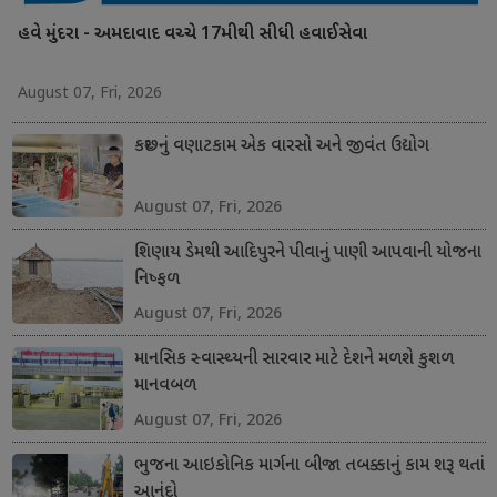
હવે મુંદરા - અમદાવાદ વચ્ચે 17મીથી સીધી હવાઈસેવા
August 07, Fri, 2026
કચ્છનું વણાટકામ એક વારસો અને જીવંત ઉદ્યોગ
August 07, Fri, 2026
શિણાય ડેમથી આદિપુરને પીવાનું પાણી આપવાની યોજના
નિષ્ફળ
August 07, Fri, 2026
માનસિક સ્વાસ્થ્યની સારવાર માટે દેશને મળશે કુશળ
માનવબળ
August 07, Fri, 2026
ભુજના આઇકોનિક માર્ગના બીજા તબક્કાનું કામ શરૂ થતાં
આનંદો