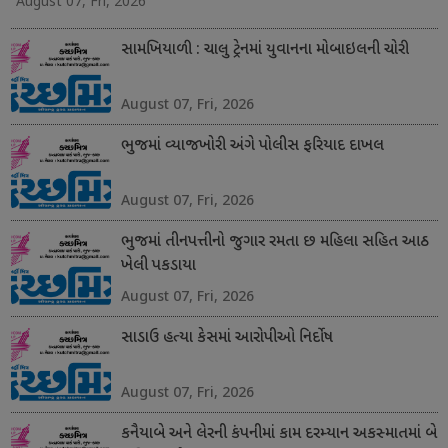
August 07, Fri, 2026
સામખિયાળી : ચાલુ ટ્રેનમાં યુવાનના મોબાઇલની ચોરી
August 07, Fri, 2026
ભુજમાં વ્યાજખોરી અંગે પોલીસ ફરિયાદ દાખલ
August 07, Fri, 2026
ભુજમાં તીનપત્તીનો જુગાર રમતા છ મહિલા સહિત આઠ
ખેલી પકડાયા
August 07, Fri, 2026
સાડાઉ હત્યા કેસમાં આરોપીઓ નિર્દોષ
August 07, Fri, 2026
કનૈયાબે અને લેરની કંપનીમાં કામ દરમ્યાન અકસ્માતમાં બે