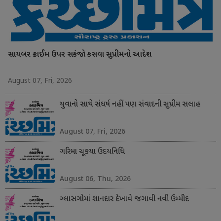
સાયબર ક્રાઈમ ઉપર સકંજો કસવા સુપ્રીમનો આદેશ
August 07, Fri, 2026
યુવાનો સાથે સંઘર્ષ નહીં પણ સંવાદની સુપ્રીમ સલાહ
August 07, Fri, 2026
ગરિમા ચૂકયા ઉદયનિધિ
August 06, Thu, 2026
ગ્લાસગોમાં શાનદાર દેખાવે જગાવી નવી ઉમ્મીદ