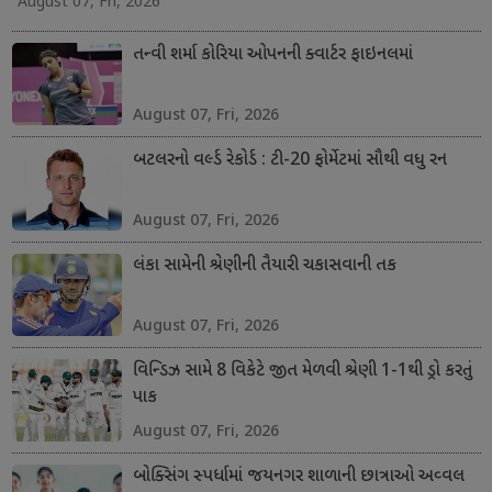
August 07, Fri, 2026
તન્વી શર્મા કોરિયા ઓપનની ક્વાર્ટર ફાઇનલમાં
August 07, Fri, 2026
બટલરનો વર્લ્ડ રેકોર્ડ : ટી-20 ફોર્મેટમાં સૌથી વધુ રન
August 07, Fri, 2026
લંકા સામેની શ્રેણીની તૈયારી ચકાસવાની તક
August 07, Fri, 2026
વિન્ડિઝ સામે 8 વિકેટે જીત મેળવી શ્રેણી 1-1થી ડ્રો કરતું
પાક
August 07, Fri, 2026
બોક્સિંગ સ્પર્ધામાં જયનગર શાળાની છાત્રાઓ અવ્વલ