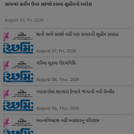
સાયબર ક્રાઈમ ઉપર સકંજો કસવા સુપ્રીમનો આદેશ
August 07, Fri, 2026
યુવાનો સાથે સંઘર્ષ નહીં પણ સંવાદની સુપ્રીમ સલાહ
August 07, Fri, 2026
ગરિમા ચૂકયા ઉદયનિધિ
August 06, Thu, 2026
ગ્લાસગોમાં શાનદાર દેખાવે જગાવી નવી ઉમ્મીદ
August 06, Thu, 2026
આત્મવિશ્વાસ નહીં અહંકારનું પરિણામ