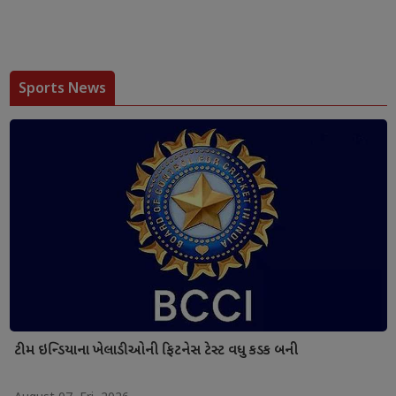
Sports News
ટીમ ઇન્ડિયાના ખેલાડીઓની ફિટનેસ ટેસ્ટ વધુ કડક બની