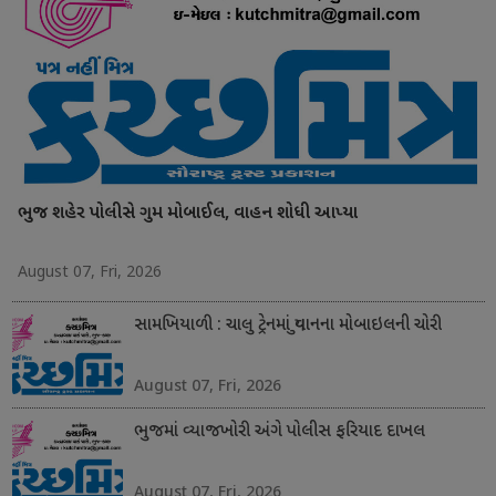
ભુજ શહેર પોલીસે ગુમ મોબાઈલ, વાહન શોધી આપ્યા
August 07, Fri, 2026
સામખિયાળી : ચાલુ ટ્રેનમાં યુવાનના મોબાઇલની ચોરી
August 07, Fri, 2026
ભુજમાં વ્યાજખોરી અંગે પોલીસ ફરિયાદ દાખલ
August 07, Fri, 2026