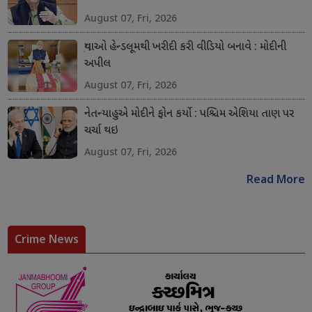
August 07, Fri, 2026
યુવાઓ હેન્ડલૂમથી ખરીદી કરી વીડિયો બનાવે : મોદીની
અપીલ
August 07, Fri, 2026
નેતન્યાહુએ મોદીને ફોન કર્યો : પશ્ચિમ એશિયા તાણ પર
ચર્ચા થઇ
August 07, Fri, 2026
Read More
Crime News