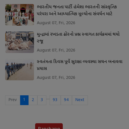
ભારતીય જનતા પાર્ટી હંમેશા ભારતની સાંસ્કૃતિક
પરંપરા અને આધ્યાત્મિક મૂલ્યોના સંવર્ધન માટે
પ્રતિબદ્ધ
August 07, Fri, 2026
મુન્દ્રામાં રખડતા ઢોરનો પ્રશ્ન સ્વાગત કાર્યક્રમમાં થયો
રજૂ
August 07, Fri, 2026
સ્વતંત્રતા દિવસ પૂર્વે સુરક્ષા વ્યવસ્થા સઘન બનાવવા
પ્રયાસ
August 07, Fri, 2026
…
1
Prev
2
3
93
94
Next
Panchang