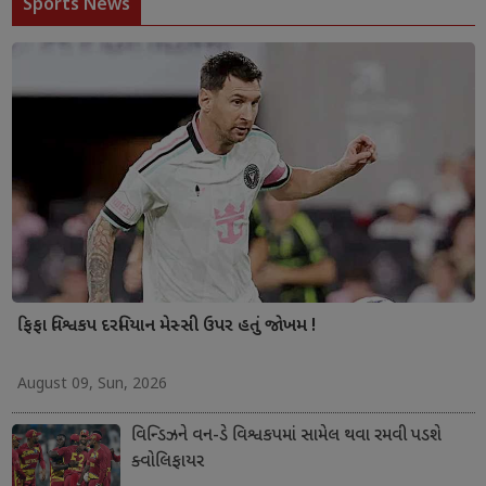
Sports News
ફિફા વિશ્વકપ દરમિયાન મેસ્સી ઉપર હતું જોખમ !
August 09, Sun, 2026
વિન્ડિઝને વન-ડે વિશ્વકપમાં સામેલ થવા રમવી પડશે
ક્વોલિફાયર