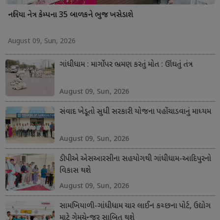
નલિયા નેત્ર કેમ્પના 35 બાળકને ભુજ ખસેડાશે
August 09, Sun, 2026
ગાંધીધામ : માર્ગો પર ભ્રમણ કરતું મોત : ઊંઘતું તંત્ર
August 09, Sun, 2026
સંવાદ ખેડૂતો સુધી સરકારી યોજના પહોંચાડવાનું માધ્યમ
August 09, Sun, 2026
ડીપીએ એસઆરસીના સહયોગથી ગાંધીધામ-આદિપુરનો
વિકાસ થશે
August 09, Sun, 2026
સામખિયાળી-ગાંધીધામ ચાર લાઈન કચ્છના પોર્ટ, ઉદ્યોગ
માટે ગેમચેન્જર સાબિત થશે