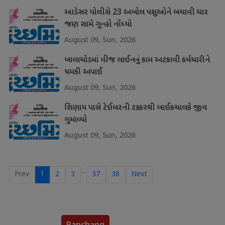
આડેસર પોલીસે 23 અબોલ પશુઓને બચાવી ચાર
જણ સામે ગુન્હો નોંધ્યો
August 09, Sun, 2026
બાલાચોડમાં વીજ લાઈનનું કામ અટકાવી કર્મચારીને
ધમકી અપાઈ
August 09, Sun, 2026
શિણાય પાસે ટેઈલરની ટક્કરથી બાઈકચાલકે જીવ
ગુમાવ્યો
August 09, Sun, 2026
…
1
Prev
2
3
37
38
Next
Panchang