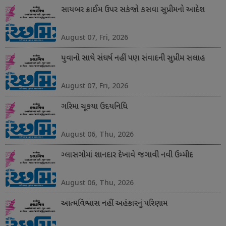
સાયબર ક્રાઈમ ઉપર સકંજો કસવા સુપ્રીમનો આદેશ
August 07, Fri, 2026
યુવાનો સાથે સંઘર્ષ નહીં પણ સંવાદની સુપ્રીમ સલાહ
August 07, Fri, 2026
ગરિમા ચૂકયા ઉદયનિધિ
August 06, Thu, 2026
ગ્લાસગોમાં શાનદાર દેખાવે જગાવી નવી ઉમ્મીદ
August 06, Thu, 2026
આત્મવિશ્વાસ નહીં અહંકારનું પરિણામ