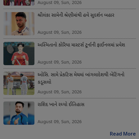
August 09, Sun, 2026
શ્રીલંકા સામેની શ્રેણીમાંથી હવે સુદર્શન બહાર
August 09, Sun, 2026
અસ્મિતાનો કોરિયા માસ્ટર્સ ટૂર્નાની ફાઈનલમાં પ્રવેશ
August 09, Sun, 2026
ઓસિ. સામે પ્રેકટિસ મેચમાં બાંગલાદેશથી બેટિંગનો
કડૂસલો
August 09, Sun, 2026
રાશિદ ખાને રચ્યો ઈતિહાસ
August 09, Sun, 2026
Read More