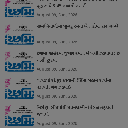
વૃદ્ધ સાથે 3.45 લાખની ઠગાઈ
August 09, Sun, 2026
સામખિયાળીમાં જુગટુ રમતા બે તહોમતદાર જબ્બે
August 09, Sun, 2026
ટગામાં જાહેરમાં જુગાર રમતા બે ખેલી ઝડપાયા : છ
નાસી છૂટયા
August 09, Sun, 2026
વાગડમાં દર્દ દૂર કરવાની વિધિના બહાને દાગીના
પડાવતી ગેંગ ઝડપાઈ
August 09, Sun, 2026
નિરોણા સીમમાંથી પવનચક્કીનો કેબલ તફડાવી
જવાયો
August 09, Sun, 2026