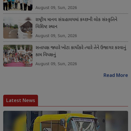
August 09, Sun, 2026
રાષ્ટ્રીય માનવ સંગ્રહાલયમાં કચ્છની લોક સંસ્કૃતિને
વિશિષ્ટ સ્થાન
August 09, Sun, 2026
સત્તાપક્ષ જ્યારે ખોટા કાર્યો કરે ત્યારે તેને ઉજાગર કરવાનું
કામ વિપક્ષનું
August 09, Sun, 2026
Read More
Latest News