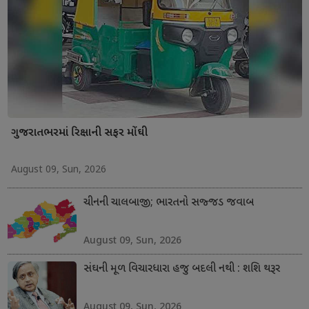
ગુજરાતભરમાં રિક્ષાની સફર મોંઘી
August 09, Sun, 2026
ચીનની ચાલબાજી; ભારતનો સજ્જડ જવાબ
August 09, Sun, 2026
સંઘની મૂળ વિચારધારા હજુ બદલી નથી : શશિ થરૂર
August 09, Sun, 2026