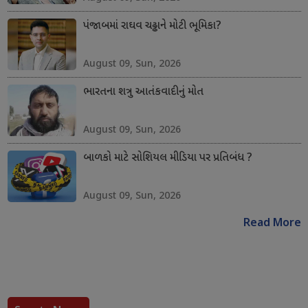
પંજાબમાં રાઘવ ચઢ્ઢાને મોટી ભૂમિકા?
August 09, Sun, 2026
ભારતના શત્રુ આતંકવાદીનું મોત
August 09, Sun, 2026
બાળકો માટે સોશિયલ મીડિયા પર પ્રતિબંધ ?
August 09, Sun, 2026
Read More