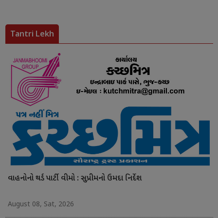
Tantri Lekh
વાહનોનો થર્ડ પાર્ટી વીમો : સુપ્રીમનો ઉમદા નિર્દેશ
August 08, Sat, 2026