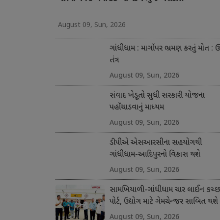
August 09, Sun, 2026
ગાંધીધામ : માર્ગો પર ભ્રમણ કરતું મોત : ઊ
તંત્ર
August 09, Sun, 2026
સંવાદ ખેડૂતો સુધી સરકારી યોજના
પહોંચાડવાનું માધ્યમ
August 09, Sun, 2026
ડીપીએ એસઆરસીના સહયોગથી
ગાંધીધામ-આદિપુરનો વિકાસ થશે
August 09, Sun, 2026
સામખિયાળી-ગાંધીધામ ચાર લાઈન કચ્
પોર્ટ, ઉદ્યોગ માટે ગેમચેન્જર સાબિત થશે
August 09, Sun, 2026