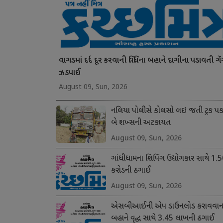
વાગડમાં દર્દ દૂર કરવાની વિધિના બહાને દાગીના પડાવતી ગે
ઝડપાઈ
August 09, Sun, 2026
નલિયા પોલીસે કોલસો લઇ જતી ટ્રક પક
બે શખ્સની અટકાયત
August 09, Sun, 2026
ગાંધીધામના શિપિંગ ઉદ્યોગકાર સાથે 1.
કરોડની ઠગાઈ
August 09, Sun, 2026
એસબીઆઈની એપ ડાઉનલોડ કરાવવાના
બહાને વૃદ્ધ સાથે 3.45 લાખની ઠગાઈ