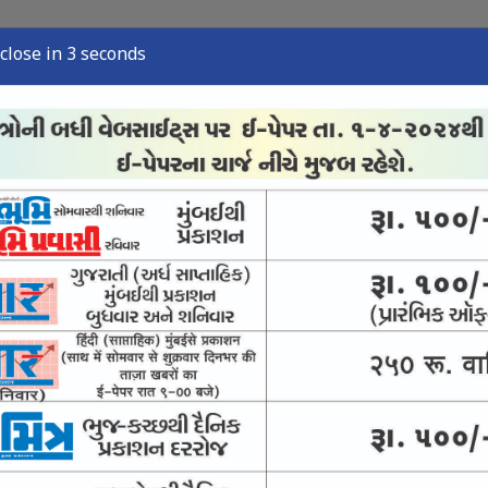
close in 2 seconds
્યુઝ
સ્પોર્ટ્સ ન્યુઝ
તંત્રી લેખ
અવસાન નોંધ
ઈ-પેપર