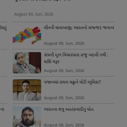
August 09, Sun, 2026
ંઘતું
ચીનની ચાલબાજી; ભારતનો સજ્જડ જવાબ
August 09, Sun, 2026
સંઘની મૂળ વિચારધારા હજુ બદલી નથી :
શશિ થરૂર
August 09, Sun, 2026
પંજાબમાં રાઘવ ચઢ્ઢાને મોટી ભૂમિકા?
August 09, Sun, 2026
છના
ભારતના શત્રુ આતંકવાદીનું મોત
August 09, Sun, 2026