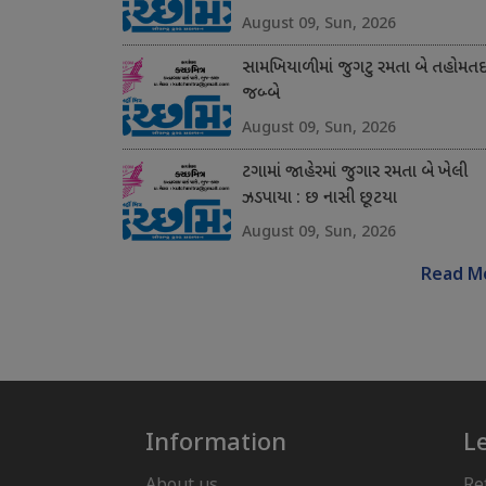
August 09, Sun, 2026
સામખિયાળીમાં જુગટુ રમતા બે તહોમતદ
જબ્બે
August 09, Sun, 2026
ટગામાં જાહેરમાં જુગાર રમતા બે ખેલી
ઝડપાયા : છ નાસી છૂટયા
August 09, Sun, 2026
Read M
Information
L
About us
Re