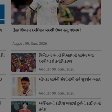
ંગ
ફિફા વિશ્વકપ દરમિયાન મેસ્સી ઉપર હતું જોખમ !
August 09, Sun, 2026
ડી :
વિન્ડિઝને વન-ડે વિશ્વકપમાં સામેલ થવા
રમવી પડશે ક્વોલિફાયર
August 09, Sun, 2026
50
શ્રીલંકા સામેની શ્રેણીમાંથી હવે સુદર્શન બહાર
August 09, Sun, 2026
ં
અસ્મિતાનો કોરિયા માસ્ટર્સ ટૂર્નાની ફાઈનલમાં
પ્રવેશ