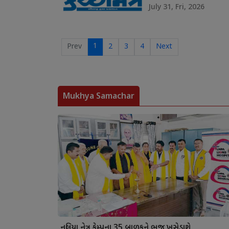
July 31, Fri, 2026
1
Prev
2
3
4
Next
Mukhya Samachar
નલિયા નેત્ર કેમ્પના 35 બાળકને ભુજ ખસેડાશે