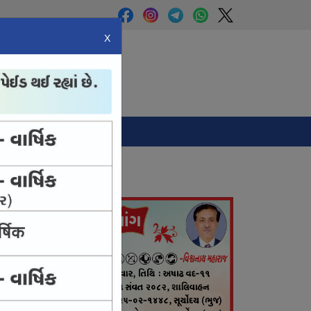
X
Panchang