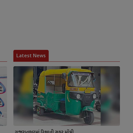
Latest News
ગુજરાતભરમાં રિક્ષાની સફર મોંઘી