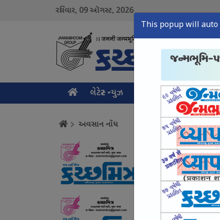
09
2026
રવિવાર,
ઑગસ્ટ,
This popup will auto 
લેટેસ્ટ ન્યુઝ
મુખ્ય સમાચાર
ક્રાઇમ ન
અવસાન નોંધ
અવસાન નોંધ
August 09, Sun, 2026
અવસાન નોંધ