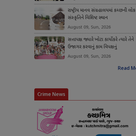
રાષ્ટ્રીય માનવ સંગ્રહાલયમાં કચ્છની લોક
સંસ્કૃતિને વિશિષ્ટ સ્થાન
August 09, Sun, 2026
સત્તાપક્ષ જ્યારે ખોટા કાર્યો કરે ત્યારે તેને
ઉજાગર કરવાનું કામ વિપક્ષનું
August 09, Sun, 2026
Read M
Crime News