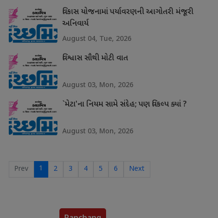
વિકાસ યોજનામાં પર્યાવરણની આગોતરી મંજૂરી
અનિવાર્ય
August 04, Tue, 2026
વિશ્વાસ સૌથી મોટી વાત
August 03, Mon, 2026
`મેટા'ના નિયમ સામે સંદેહ; પણ વિકલ્પ ક્યાં ?
August 03, Mon, 2026
1
Prev
2
3
4
5
6
Next
Panchang