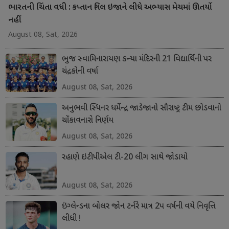
ભારતની ચિંતા વધી : કપ્તાન ગિલ ઇજાને લીધે અભ્યાસ મેચમાં ઊતર્યો
નહીં
August 08, Sat, 2026
ભુજ સ્વામિનારાયણ કન્યા મંદિરની 21 વિદ્યાર્થિની પર
ચંદ્રકોની વર્ષા
August 08, Sat, 2026
અનુભવી સ્પિનર ધર્મેન્દ્ર જાડેજાનો સૌરાષ્ટ્ર ટીમ છોડવાનો
ચોંકાવનારો નિર્ણય
August 08, Sat, 2026
રહાણે ઇટીપીએલ ટી-20 લીગ સાથે જોડાયો
August 08, Sat, 2026
ઇંગ્લેન્ડના બોલર જોન ટર્નરે માત્ર 2પ વર્ષની વયે નિવૃત્તિ
લીધી !