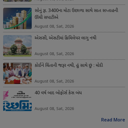
સોનું રૂા. 3400ના મોટા ઉછાળા સાથે સાત સપ્તાહની
ઊંચી સપાટીએ
August 08, Sat, 2026
એસસી, એસટીમાં ક્રિમિલેયર લાગુ નથી
August 08, Sat, 2026
કોઈને ચિંતાની જરૂર નથી, હું સાથે છું : મોદી
August 08, Sat, 2026
40 વર્ષ બાદ બોફોર્સ કેસ બંધ
August 08, Sat, 2026
Read More