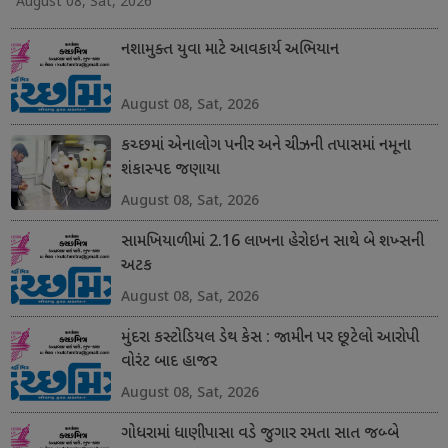
August 08, Sat, 2026
નશામુક્ત યુવા માટે આવકાર્ય અભિયાન
August 08, Sat, 2026
કચ્છમાં એનાલોગ પનીર અને ચીઝની તપાસમાં નમૂના
શંકાસ્પદ જણાયા
August 08, Sat, 2026
સામખિયાળીમાં 2.16 લાખના હેરોઇન સાથે બે શખ્સની
અટક
August 08, Sat, 2026
મુંદરા કસ્ટોડિયલ ડેથ કેસ : જામીન પર છૂટેલો આરોપી
વોરંટ બાદ હાજર
August 08, Sat, 2026
ગોધરામાં ધાણીપાસા વડે જુગાર રમતા સાત જબ્બે