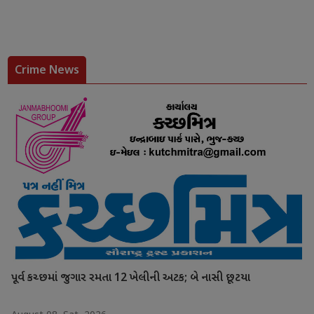
Crime News
પૂર્વ કચ્છમાં જુગાર રમતા 12 ખેલીની અટક; બે નાસી છૂટયા