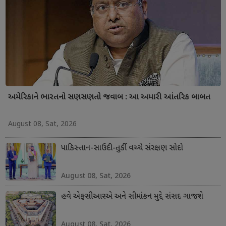
અમેરિકાને ભારતનો સણસણતો જવાબ : આ અમારી આંતરિક બાબત
August 08, Sat, 2026
પાકિસ્તાન-સાઉદી-તુર્કી વચ્ચે સંરક્ષણ સોદો
August 08, Sat, 2026
હવે એફસીઆરએ અને સીમાંકન મુદ્દે સંસદ ગાજશે
August 08, Sat, 2026