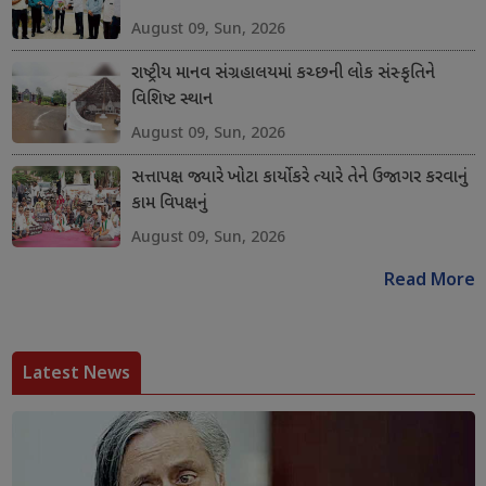
August 09, Sun, 2026
રાષ્ટ્રીય માનવ સંગ્રહાલયમાં કચ્છની લોક સંસ્કૃતિને
વિશિષ્ટ સ્થાન
August 09, Sun, 2026
સત્તાપક્ષ જ્યારે ખોટા કાર્યો કરે ત્યારે તેને ઉજાગર કરવાનું
કામ વિપક્ષનું
August 09, Sun, 2026
Read More
Latest News