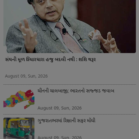
સંઘની મૂળ વિચારધારા હજુ બદલી નથી : શશિ થરૂર
August 09, Sun, 2026
ચીનની ચાલબાજી; ભારતનો સજ્જડ જવાબ
August 09, Sun, 2026
ગુજરાતભરમાં રિક્ષાની સફર મોંઘી
August 09, Sun, 2026