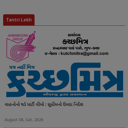
Tantri Lekh
વાહનોનો થર્ડ પાર્ટી વીમો : સુપ્રીમનો ઉમદા નિર્દેશ
August 08, Sat, 2026