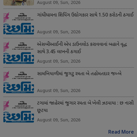
August 09, Sun, 2026
ગાંધીધામના શિપિંગ ઉદ્યોગકાર સાથે 1.50 કરોડની ઠગાઈ
August 09, Sun, 2026
એસબીઆઈની એપ ડાઉનલોડ કરાવવાનાં બહાને વૃદ્ધ
સાથે 3.45 લાખની ઠગાઈ
August 09, Sun, 2026
સામખિયાળીમાં જુગટુ રમતા બે તહોમતદાર જબ્બે
August 09, Sun, 2026
ટગામાં જાહેરમાં જુગાર રમતા બે ખેલી ઝડપાયા : છ નાસી
છૂટયા
August 09, Sun, 2026
Read More