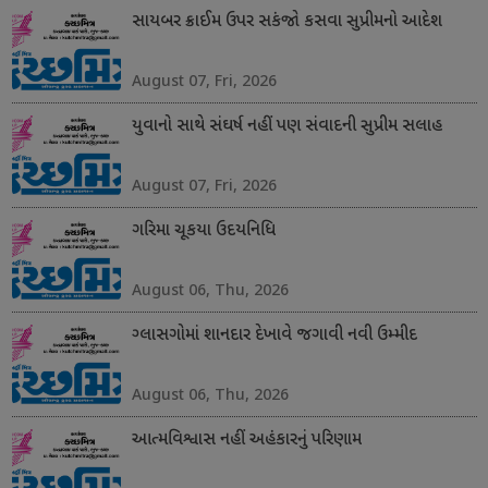
સાયબર ક્રાઈમ ઉપર સકંજો કસવા સુપ્રીમનો આદેશ
August 07, Fri, 2026
યુવાનો સાથે સંઘર્ષ નહીં પણ સંવાદની સુપ્રીમ સલાહ
August 07, Fri, 2026
ગરિમા ચૂકયા ઉદયનિધિ
August 06, Thu, 2026
ગ્લાસગોમાં શાનદાર દેખાવે જગાવી નવી ઉમ્મીદ
August 06, Thu, 2026
આત્મવિશ્વાસ નહીં અહંકારનું પરિણામ