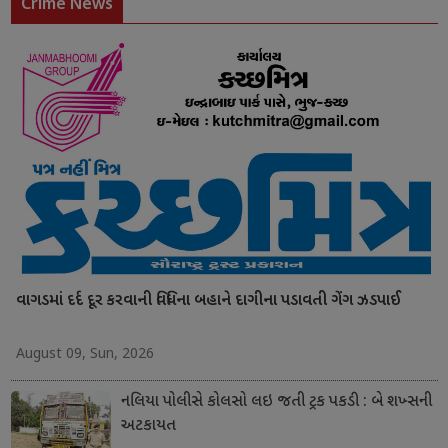
Crime News
વાગડમાં દર્દ દૂર કરવાની વિધિના બહાને દાગીના પડાવતી ગેંગ ઝડપાઈ
August 09, Sun, 2026
નલિયા પોલીસે કોલસો લઇ જતી ટ્રક પકડી : બે શખ્સની
અટકાયત