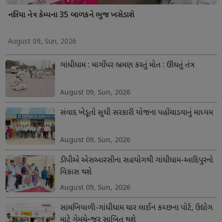
નલિયા નેત્ર કેમ્પના 35 બાળકને ભુજ ખસેડાશે
August 09, Sun, 2026
ગાંધીધામ : માર્ગો પર ભ્રમણ કરતું મોત : ઊંઘતું તંત્ર
August 09, Sun, 2026
સંવાદ ખેડૂતો સુધી સરકારી યોજના પહોંચાડવાનું માધ્યમ
August 09, Sun, 2026
ડીપીએ એસઆરસીના સહયોગથી ગાંધીધામ-આદિપુરનો
વિકાસ થશે
August 09, Sun, 2026
સામખિયાળી-ગાંધીધામ ચાર લાઈન કચ્છના પોર્ટ, ઉદ્યોગ
માટે ગેમચેન્જર સાબિત થશે