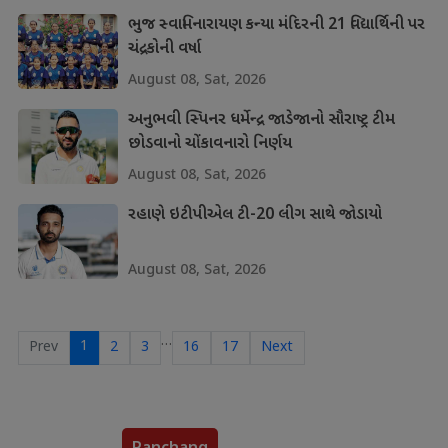
ભુજ સ્વામિનારાયણ કન્યા મંદિરની 21 વિદ્યાર્થિની પર
ચંદ્રકોની વર્ષા
August 08, Sat, 2026
અનુભવી સ્પિનર ધર્મેન્દ્ર જાડેજાનો સૌરાષ્ટ્ર ટીમ
છોડવાનો ચોંકાવનારો નિર્ણય
August 08, Sat, 2026
રહાણે ઇટીપીએલ ટી-20 લીગ સાથે જોડાયો
August 08, Sat, 2026
…
1
Prev
2
3
16
17
Next
Panchang