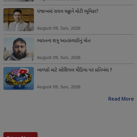
પંજાબમાં રાઘવ ચઢ્ઢાને મોટી ભૂમિકા?
August 09, Sun, 2026
ભારતના શત્રુ આતંકવાદીનું મોત
August 09, Sun, 2026
બાળકો માટે સોશિયલ મીડિયા પર પ્રતિબંધ ?
August 09, Sun, 2026
Read More