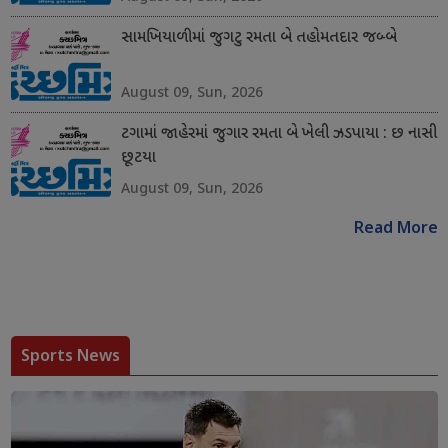
સામખિયાળીમાં જુગટુ રમતા બે તહોમતદાર જબ્બે
August 09, Sun, 2026
ટગામાં જાહેરમાં જુગાર રમતા બે ખેલી ઝડપાયા : છ નાસી
છૂટયા
August 09, Sun, 2026
Read More
Sports News