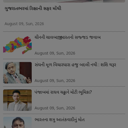
ગુજરાતભરમાં રિક્ષાની સફર મોંઘી
August 09, Sun, 2026
ચીનની ચાલબાજી; ભારતનો સજ્જડ જવાબ
August 09, Sun, 2026
સંઘની મૂળ વિચારધારા હજુ બદલી નથી : શશિ થરૂર
August 09, Sun, 2026
પંજાબમાં રાઘવ ચઢ્ઢાને મોટી ભૂમિકા?
August 09, Sun, 2026
ભારતના શત્રુ આતંકવાદીનું મોત