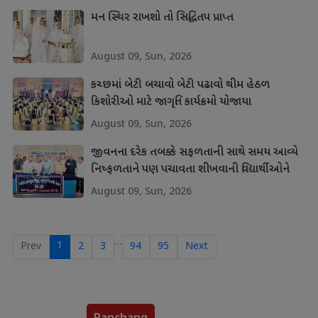
મન સ્થિર રાખશો તો સિદ્ધિતપ પ્રાપ્ત
August 09, Sun, 2026
કચ્છમાં બેટી બચાવો બેટી પઢાવો થીમ હેઠળ
કિશોરીઓ માટે જાગૃતિ કાર્યક્રમો યોજાયા
August 09, Sun, 2026
જીવનના દરેક તબક્કે સફળતાની સાથે સમય આવ્યે
નિષ્ફળતાને પણ પચાવતા શીખવાની વિદ્યાર્થીઓને
શીખ
August 09, Sun, 2026
…
1
Prev
2
3
94
95
Next
Panchang