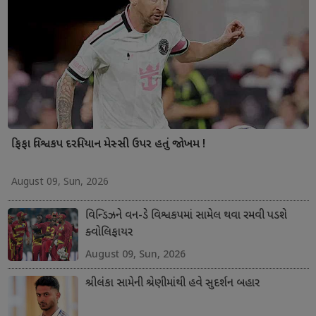
ફિફા વિશ્વકપ દરમિયાન મેસ્સી ઉપર હતું જોખમ !
August 09, Sun, 2026
વિન્ડિઝને વન-ડે વિશ્વકપમાં સામેલ થવા રમવી પડશે
ક્વોલિફાયર
August 09, Sun, 2026
શ્રીલંકા સામેની શ્રેણીમાંથી હવે સુદર્શન બહાર