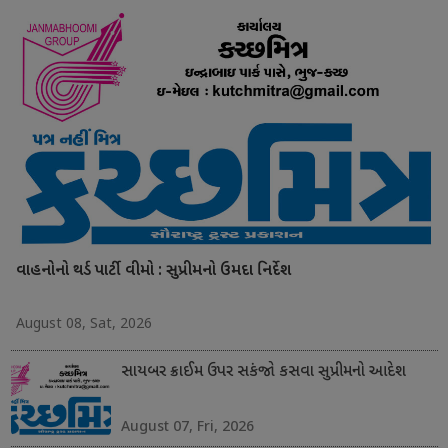
વાહનોનો થર્ડ પાર્ટી વીમો : સુપ્રીમનો ઉમદા નિર્દેશ
August 08, Sat, 2026
સાયબર ક્રાઈમ ઉપર સકંજો કસવા સુપ્રીમનો આદેશ
August 07, Fri, 2026