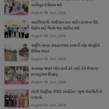
આદિપુરનો વિકાસ થશે
August 09, Sun, 2026
સામખિયાળી-ગાંધીધામ ચાર લાઈન કચ્છના પોર્ટ,
ઉદ્યોગ માટે ગેમચેન્જર સાબિત થશે
August 09, Sun, 2026
રાષ્ટ્રીય માનવ સંગ્રહાલયમાં કચ્છની લોક સંસ્કૃતિને
વિશિષ્ટ સ્થાન
August 09, Sun, 2026
સત્તાપક્ષ જ્યારે ખોટા કાર્યો કરે ત્યારે તેને ઉજાગર
કરવાનું કામ વિપક્ષનું
August 09, Sun, 2026
રોટરી ડિસ્ટ્રીક્ટ 3055 એવોર્ડઝ : ભુજ વોલસિટીનો
દબદબો
August 09, Sun, 2026