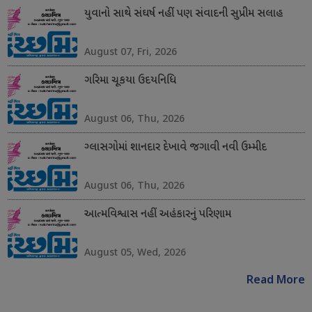
યુવાનો સાથે સંઘર્ષ નહીં પણ સંવાદની સુપ્રીમ સલાહ
August 07, Fri, 2026
ગરિમા ચૂકયા ઉદયનિધિ
August 06, Thu, 2026
ગ્લાસગોમાં શાનદાર દેખાવે જગાવી નવી ઉમ્મીદ
August 06, Thu, 2026
આત્મવિશ્વાસ નહીં અહંકારનું પરિણામ
August 05, Wed, 2026
Read More