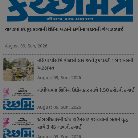
વાગડમાં દર્દ દૂર કરવાની વિધિના બહાને દાગીના પડાવતી ગેંગ ઝડપાઈ
August 09, Sun, 2026
નલિયા પોલીસે કોલસો લઇ જતી ટ્રક પકડી : બે શખ્સની
અટકાયત
August 09, Sun, 2026
ગાંધીધામના શિપિંગ ઉદ્યોગકાર સાથે 1.50 કરોડની ઠગાઈ
August 09, Sun, 2026
એસબીઆઈની એપ ડાઉનલોડ કરાવવાનાં બહાને વૃદ્ધ
સાથે 3.45 લાખની ઠગાઈ
August 09, Sun, 2026