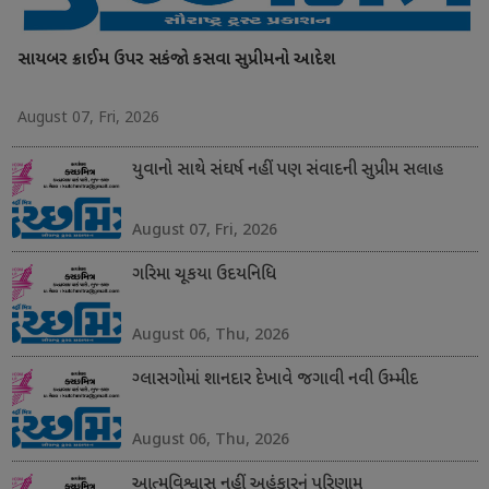
સાયબર ક્રાઈમ ઉપર સકંજો કસવા સુપ્રીમનો આદેશ
August 07, Fri, 2026
યુવાનો સાથે સંઘર્ષ નહીં પણ સંવાદની સુપ્રીમ સલાહ
August 07, Fri, 2026
ગરિમા ચૂકયા ઉદયનિધિ
August 06, Thu, 2026
ગ્લાસગોમાં શાનદાર દેખાવે જગાવી નવી ઉમ્મીદ
August 06, Thu, 2026
આત્મવિશ્વાસ નહીં અહંકારનું પરિણામ