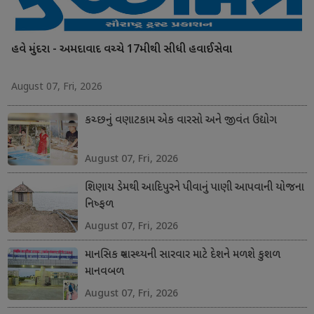
હવે મુંદરા - અમદાવાદ વચ્ચે 17મીથી સીધી હવાઈસેવા
August 07, Fri, 2026
કચ્છનું વણાટકામ એક વારસો અને જીવંત ઉદ્યોગ
August 07, Fri, 2026
શિણાય ડેમથી આદિપુરને પીવાનું પાણી આપવાની યોજના
નિષ્ફળ
August 07, Fri, 2026
માનસિક સ્વાસ્થ્યની સારવાર માટે દેશને મળશે કુશળ
માનવબળ
August 07, Fri, 2026