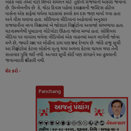
બેઠક બાદ તેઓ નાટો શિખર સંમેલન માટે તુર્કીની રાજધાની અંકારા જવાના
છે. ઉલ્લેખનીય છે કે
,
થોડા દિવસ પહેલાં દમાસ્ક્સની જસ્ટિસ હોટેલ
પાસેના એક કાફેમાં થયેલા ધડાકામાં કમસે કમ દસ જણ માર્યા ગયા હતા
અને વીસ ઘવાયા હતા. સીરિયાના મીડિયાનાં અહેવાલો અનુસાર
રાજધાનીના મધ્ય વિસ્તારમાં બે જોરદાર વિસ્ફોટોના અવાજો સંભળાયા હતા.
ઘટનાસ્થળેથી ધુમાડાના ગોટેગોટા ઊઠતા જોવા મળ્યાં હતાં. સોશિયલ
મીડિયા પર વાયરલ થયેલા વીડિયોમાં એક વાહનમાં આગ લાગેલી જોવા
મળે છે
,
જ્યારે રસ્તા પર લોહીના ડાઘ પણ સ્પષ્ટ દેખાય છે. જોકે હજુ સુધી
આ વિસ્ફોટોમાં કેટલા લોકોના મૃત્યુ થયા અથવા કેટલા ઘાયલ થયા તેની
સત્તાવાર પુષ્ટિ થઈ નથી. અત્યાર સુધી કોઈ પણ સંગઠને આ હુમલાની
જવાબદારી સ્વીકારી નથી.
શેર કરો -
Panchang