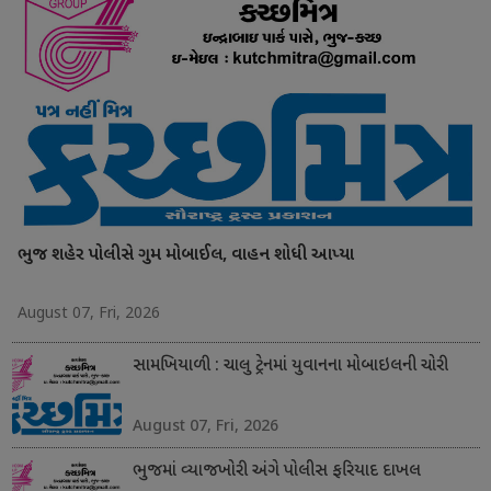
ભુજ શહેર પોલીસે ગુમ મોબાઈલ, વાહન શોધી આપ્યા
August 07, Fri, 2026
સામખિયાળી : ચાલુ ટ્રેનમાં યુવાનના મોબાઇલની ચોરી
August 07, Fri, 2026
ભુજમાં વ્યાજખોરી અંગે પોલીસ ફરિયાદ દાખલ