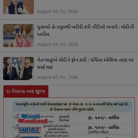
August 07, Fri, 2026
યુવાઓ હેન્ડલૂમથી ખરીદી કરી વીડિયો બનાવે : મોદીની
અપીલ
August 07, Fri, 2026
નેતન્યાહુએ મોદીને ફોન કર્યો : પશ્ચિમ એશિયા તાણ પર
ચર્ચા થઇ
August 07, Fri, 2026
ઇ-પેપરના નવા શુલ્ક