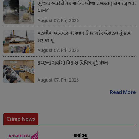
ભુજના આઇકોનિક માર્ગના બીજા તબક્કાનું કામ શરૂ થતાં
આનંદો
August 07, Fri, 2026
માંડવીમાં બાયપાસનાં સ્થાન ઉપર ગર્ડર બેસાડવાનું કામ
શરૂ કરાયું
August 07, Fri, 2026
કચ્છના સર્વાંગી વિકાસ વિવિધ મુદે મંથન
August 07, Fri, 2026
Read More
Crime News