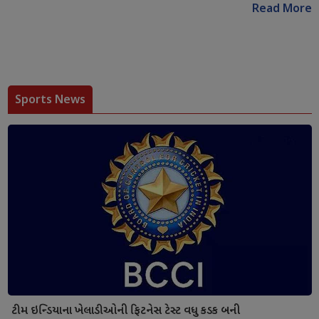
Read More
Sports News
ટીમ ઇન્ડિયાના ખેલાડીઓની ફિટનેસ ટેસ્ટ વધુ કડક બની