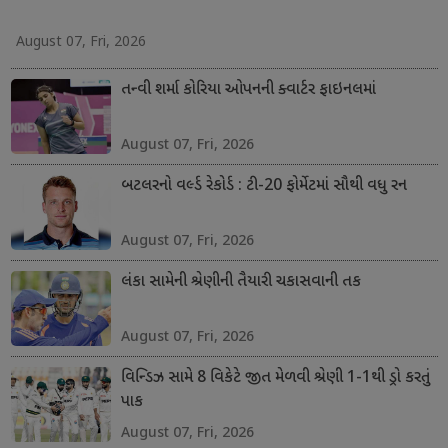
August 07, Fri, 2026
તન્વી શર્મા કોરિયા ઓપનની ક્વાર્ટર ફાઇનલમાં
August 07, Fri, 2026
બટલરનો વર્લ્ડ રેકોર્ડ : ટી-20 ફોર્મેટમાં સૌથી વધુ રન
August 07, Fri, 2026
લંકા સામેની શ્રેણીની તૈયારી ચકાસવાની તક
August 07, Fri, 2026
વિન્ડિઝ સામે 8 વિકેટે જીત મેળવી શ્રેણી 1-1થી ડ્રો કરતું
પાક
August 07, Fri, 2026