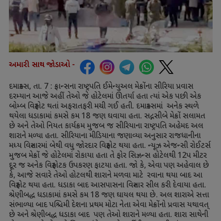
અમારી સાથ જોડાઓ -
દમાસ્ક્સ
,
તા.
7 :
ફ્રાન્સના રાષ્ટ્રપતિ ઈમેન્યુઅલ મેક્રોંના સીરિયા પ્રવાસ
દરમ્યાન આજે અહીં તેઓ જે હોટેલમાં ઊતર્યા હતા ત્યાં એક પછી એક
બોમ્બ વિસ્ફોટ થતાં અફરાતફરી મચી ગઈ હતી. દમાસ્ક્સમાં અનેક સ્થળે
થયેલા ધડાકામાં કમસે કમ
18
જણ ઘવાયા હતા. સદ્નસીબે મેક્રોં સલામત
છે અને તેઓ નિયત કાર્યક્રમ મુજબ જ સીરિયાના રાષ્ટ્રપતિ અહેમદ અલ
શારાને મળ્યા હતા. સીરિયાના મીડિયાના જણાવ્યા અનુસાર રાજધાનીના
મધ્ય વિસ્તારમાં બેથી વધુ જોરદાર વિસ્ફોટ થયા હતા. ન્યૂઝ એજન્સી રોઈટર્સ
મુજબ મેક્રોં જે હોટેલમાં રોકાયા હતા તે ફોર સિઝ્રન્સ હોટેલથી
12
પ મીટર
દૂર જ અનેક વિસ્ફોટક ઉપકરણ ફાટયા હતા. જો કે
,
એવા પણ અહેવાલ છે
કે
,
આજે સવારે તેઓ હોટલથી શારાને મળવા માટે રવાના થયા બાદ આ
વિસ્ફોટ થયા હતા. ધડાકા બાદ આસપાસના વિસ્તાર સીલ કરી દેવાયા હતા.
શ્રેણીબદ્ધ ધડાકામાં કમસે કમ
18
જણ ઘાયલ થયા છે. અલ શારાએ સત્તા
સંભાળ્યા બાદ પશ્ચિમી દેશના પ્રથમ મોટા નેતા એવા મેક્રોંનો પ્રવાસ યથાવત્
છે અને શ્રેણીબદ્ધ ધડાકા બાદ પણ તેઓ શારાને મળ્યા હતા. શારા સાથેની