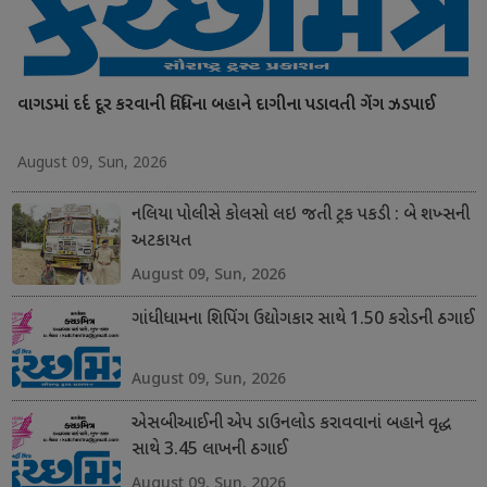
વાગડમાં દર્દ દૂર કરવાની વિધિના બહાને દાગીના પડાવતી ગેંગ ઝડપાઈ
August 09, Sun, 2026
નલિયા પોલીસે કોલસો લઇ જતી ટ્રક પકડી : બે શખ્સની
અટકાયત
August 09, Sun, 2026
ગાંધીધામના શિપિંગ ઉદ્યોગકાર સાથે 1.50 કરોડની ઠગાઈ
August 09, Sun, 2026
એસબીઆઈની એપ ડાઉનલોડ કરાવવાનાં બહાને વૃદ્ધ
સાથે 3.45 લાખની ઠગાઈ
August 09, Sun, 2026