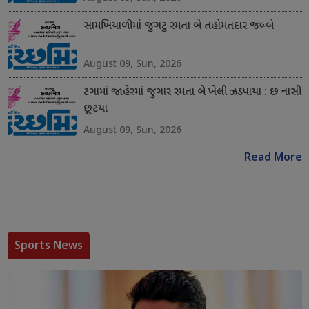
સામખિયાળીમાં જુગટુ રમતા બે તહોમતદાર જબ્બે
August 09, Sun, 2026
ટગામાં જાહેરમાં જુગાર રમતા બે ખેલી ઝડપાયા : છ નાસી
છૂટયા
August 09, Sun, 2026
Read More
Sports News