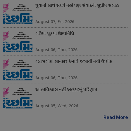
યુવાનો સાથે સંઘર્ષ નહીં પણ સંવાદની સુપ્રીમ સલાહ
August 07, Fri, 2026
ગરિમા ચૂકયા ઉદયનિધિ
August 06, Thu, 2026
ગ્લાસગોમાં શાનદાર દેખાવે જગાવી નવી ઉમ્મીદ
August 06, Thu, 2026
આત્મવિશ્વાસ નહીં અહંકારનું પરિણામ
August 05, Wed, 2026
Read More