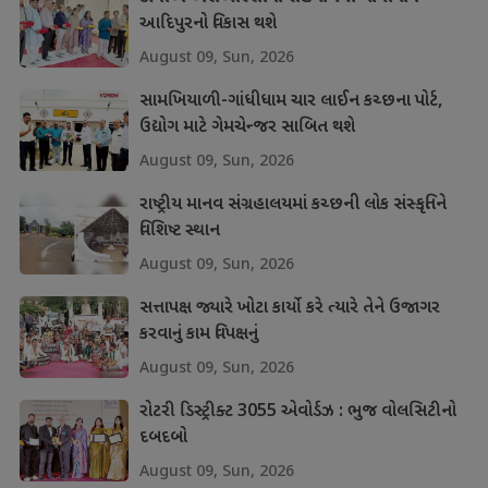
આદિપુરનો વિકાસ થશે
August 09, Sun, 2026
સામખિયાળી-ગાંધીધામ ચાર લાઈન કચ્છના પોર્ટ,
ઉદ્યોગ માટે ગેમચેન્જર સાબિત થશે
August 09, Sun, 2026
રાષ્ટ્રીય માનવ સંગ્રહાલયમાં કચ્છની લોક સંસ્કૃતિને
વિશિષ્ટ સ્થાન
August 09, Sun, 2026
સત્તાપક્ષ જ્યારે ખોટા કાર્યો કરે ત્યારે તેને ઉજાગર
કરવાનું કામ વિપક્ષનું
August 09, Sun, 2026
રોટરી ડિસ્ટ્રીક્ટ 3055 એવોર્ડઝ : ભુજ વોલસિટીનો
દબદબો
August 09, Sun, 2026