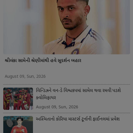
શ્રીલંકા સામેની શ્રેણીમાંથી હવે સુદર્શન બહાર
August 09, Sun, 2026
વિન્ડિઝને વન-ડે વિશ્વકપમાં સામેલ થવા રમવી પડશે
ક્વોલિફાયર
August 09, Sun, 2026
અસ્મિતાનો કોરિયા માસ્ટર્સ ટૂર્નાની ફાઈનલમાં પ્રવેશ