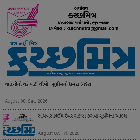
વાહનોનો થર્ડ પાર્ટી વીમો : સુપ્રીમનો ઉમદા નિર્દેશ
August 08, Sat, 2026
સાયબર ક્રાઈમ ઉપર સકંજો કસવા સુપ્રીમનો આદેશ
August 07, Fri, 2026