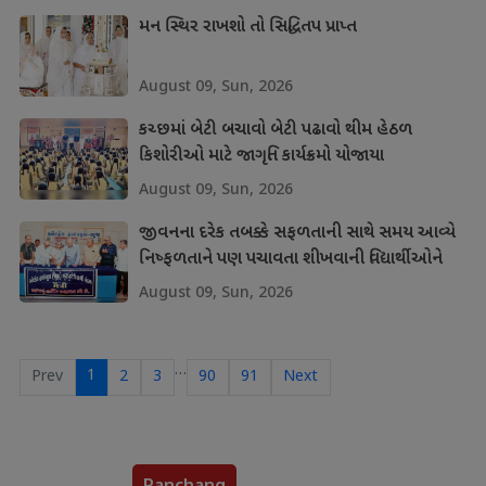
મન સ્થિર રાખશો તો સિદ્ધિતપ પ્રાપ્ત
August 09, Sun, 2026
કચ્છમાં બેટી બચાવો બેટી પઢાવો થીમ હેઠળ
કિશોરીઓ માટે જાગૃતિ કાર્યક્રમો યોજાયા
August 09, Sun, 2026
જીવનના દરેક તબક્કે સફળતાની સાથે સમય આવ્યે
નિષ્ફળતાને પણ પચાવતા શીખવાની વિદ્યાર્થીઓને
શીખ
August 09, Sun, 2026
…
1
Prev
2
3
90
91
Next
Panchang