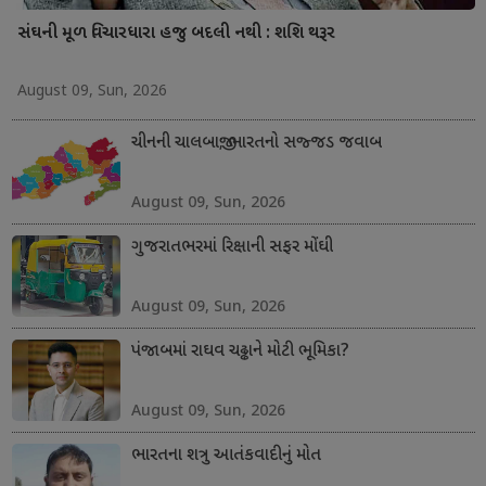
સંઘની મૂળ વિચારધારા હજુ બદલી નથી : શશિ થરૂર
August 09, Sun, 2026
ચીનની ચાલબાજી; ભારતનો સજ્જડ જવાબ
August 09, Sun, 2026
ગુજરાતભરમાં રિક્ષાની સફર મોંઘી
August 09, Sun, 2026
પંજાબમાં રાઘવ ચઢ્ઢાને મોટી ભૂમિકા?
August 09, Sun, 2026
ભારતના શત્રુ આતંકવાદીનું મોત