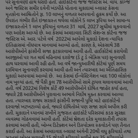
પર સુનાવણી હાથ ધરાઈ હતી. હાઇકોર્ટના જજ જસ્ટિસ એ. વાય. કોગ્જે
અને જસ્ટિસ સમીર દવેની ખંડપીઠે પોતાના ચુકાદામાં બ્લાસ્ટ કેસના
મૃતકોના આશ્રિતોને રૂા.
10
લાખનું વળતર આપવાનો હુકમ કર્યો છે. આ
ઉપરાંત ગંભીર રીતે ઇજાગ્રસ્ત થયેલા લોકોને
5
લાખ રૂપિયા અને સામાન્ય
ઇજાગ્રસ્તોને
1
લાખ રૂપિયાનું વળતર
31
માર્ચ
,
2027
સુધીમાં ચૂકવવાનો
પણ આદેશ આપ્યો છે. આ કેસમાં અમદાવાદ સિટી સેશન્સ કોર્ટના જજ
જસ્ટિસ એ. આર. પટેલે વર્ષ
2022
માં આપેલો ચુકાદો દેશના ન્યાયિક
ઇતિહાસમાં નોંધપાત્ર માનવામાં આવ્યો હતો
,
કારણ કે
,
એકસાથે
38
આરોપીઓને ફાંસીની સજા ફટકારવામાં આવી હતી. હાઈકોર્ટમાં કરાયેલી
અરજીઓ પર ગત માર્ચ મહિનામાં દરરોજ (ડે ટુ ડે બેઝિસ પર) સુનાવણી
હાથ ધરવામાં આવી રહી હતી. આ વર્ષે જાન્યુઆરીથી કોર્ટમાં પૂર્ણ સમય
દરમિયાન સુનાવણી કરવામાં આવી હતી અને ત્યારબાદ આ ઐતિહાસિક
ચુકાદો આપવામાં આવ્યો છે. આ કેસમાં ઈન્વેસ્ટિગેશન બાદ
100
લોકોનાં
નામ ખુલ્યાં હતાં
,
જે પૈકી કુલ
78
આરોપીઓ સામે ટ્રાયલ ચલાવવામાં આવી
હતી. વર્ષ
2022
માં વિશેષ કોર્ટે
49
આરોપીઓને દોષિત જાહેર કર્યા હતા
,
જ્યારે
28
આરોપીઓને પુરાવાના અભાવે નિર્દોષ મુક્ત કરવામાં આવ્યા
હતા. ત્યારબાદ રાજ્ય સરકારે ફાંસીની સજાની પુષ્ટિ માટે હાઇકોર્ટનો
દરવાજો ખટખટાવ્યો હતો
,
જ્યારે દોષિતોએ પણ સજા સામે અપીલ કરી
હતી. ચુકાદાને ધ્યાનમાં રાખીને ગુજરાત હાઇકોર્ટ પરિસરમાં કડક સુરક્ષા
વ્યવસ્થા ગોઠવવામાં આવી હતી. કોર્ટમાં પ્રવેશતા દરેક મુલાકાતીની તપાસ
કરવામાં આવી હતી
,
બોમ્બ ડિટેક્શન અને ડિસ્પોઝલ સ્કવોડને પણ તૈનાત
કરાઈ હતી. આ કેસમાં અમદાવાદ બ્લાસ્ટ અંગેની
20
થી વધુ ફરિયાદો તથા