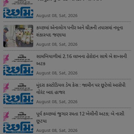
August 08, Sat, 2026
કચ્છમાં એનાલોગ પનીર અને ચીઝની તપાસમાં નમૂના
શંકાસ્પદ જણાયા
August 08, Sat, 2026
સામખિયાળીમાં 2.16 લાખના હેરોઇન સાથે બે શખ્સની
અટક
August 08, Sat, 2026
મુંદરા કસ્ટોડિયલ ડેથ કેસ : જામીન પર છૂટેલો આરોપી
વોરંટ બાદ હાજર
August 08, Sat, 2026
પૂર્વ કચ્છમાં જુગાર રમતા 12 ખેલીની અટક; બે નાસી
છૂટયા
August 08, Sat, 2026