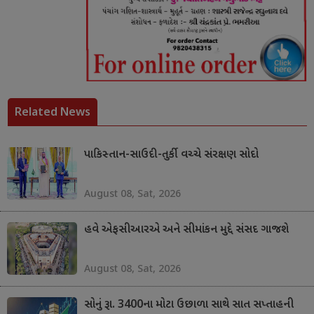
Related News
પાકિસ્તાન-સાઉદી-તુર્કી વચ્ચે સંરક્ષણ સોદો
August 08, Sat, 2026
હવે એફસીઆરએ અને સીમાંકન મુદ્દે સંસદ ગાજશે
August 08, Sat, 2026
સોનું રૂા. 3400ના મોટા ઉછાળા સાથે સાત સપ્તાહની