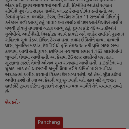
સુરતમાં બોમ્બ મળ્યાની
15
જેટલી ફરિયાદો મળીને કુલ
35
ફરિયાદોને
એકત્ર કરી ટ્રાયલ ચલાવાવમાં આવી હતી. પ્રતિબંધિત આતંકી સંગઠન
સીમીનો પૂર્વ નેતા સફદર નાગોરી બ્લાસ્ટ કેસમાં દોષિત ઠર્યો હતો. આ
કેસમાં ગુજરાત
,
મધ્યપ્રદેશ
,
કેરળ
,
ઉત્તરપ્રદેશ સહિત
11
રાજ્યોમાં દોષિતોનું
કનેક્શન મળી આવ્યું હતું. પાવાગઢના હાલોલમાં પણ આતંકીઓએ તાલીમ
મેળવી હોવાનું તપાસમાં બહાર આવ્યું હતું. ટ્રાયલ કોર્ટે
49
આતંકીઓને
યુએપીએ
,
આઈપીસી
,
વિસ્ફોટક પદાર્થ કાયદો અને જાહેર સંપત્તિને નુકસાન
સહિતના ગુના હેઠળ દોષિત ઠેરવ્યા હતા. તમામ દોષિતોને હત્યા
,
હત્યાનો
પ્રયાસ
,
ગુનાહિત ષડયંત્ર
,
દેશવિરોધી પ્રવૃત્તિ તેમજ આતંકી પ્રવૃત્તિ બદલ સજા
કરવામાં આવી હતી. ટ્રાયલ દરમિયાન નવ જજ સમક્ષ
1,163
સાક્ષીઓની
જુબાની લેવામાં આવી હતી. આ કેસમાં
26
સ્ટાર સાક્ષીઓ પણ હતા.
સુરક્ષાના કારણે તેમની ઓળખ ગુપ્ત રાખવામાં આવી હતી. હાઇકોર્ટના આ
ચુકાદા બાદ હવે આગળની કાનૂની પ્રક્રિયા તરીકે દોષિતો પાસે સર્વોચ્ચ
અદાલતમાં અપીલ કરવાનો વિકલ્પ ઉપલબ્ધ રહેશે. જો તેઓ સુપ્રીમ કોર્ટમાં
અપીલ કરશે તો ત્યાં આ કેસની વધુ સુનાવણી થશે. હાલ માટે ગુજરાત
હાઇકોર્ટે ટ્રાયલ કોર્ટના ચુકાદાને સંપૂર્ણ માન્યતા આપીને તેને યથાવત્ રાખ્યો
છે.
શેર કરો -
Panchang