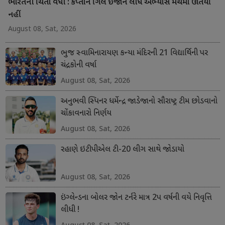
ભારતની ચિંતા વધી : કપ્તાન ગિલ ઇજાને લીધે અભ્યાસ મેચમાં ઊતર્યો
નહીં
August 08, Sat, 2026
ભુજ સ્વામિનારાયણ કન્યા મંદિરની 21 વિદ્યાર્થિની પર
ચંદ્રકોની વર્ષા
August 08, Sat, 2026
અનુભવી સ્પિનર ધર્મેન્દ્ર જાડેજાનો સૌરાષ્ટ્ર ટીમ છોડવાનો
ચોંકાવનારો નિર્ણય
August 08, Sat, 2026
રહાણે ઇટીપીએલ ટી-20 લીગ સાથે જોડાયો
August 08, Sat, 2026
ઇંગ્લેન્ડના બોલર જોન ટર્નરે માત્ર 2પ વર્ષની વયે નિવૃત્તિ
લીધી !
August 08, Sat, 2026