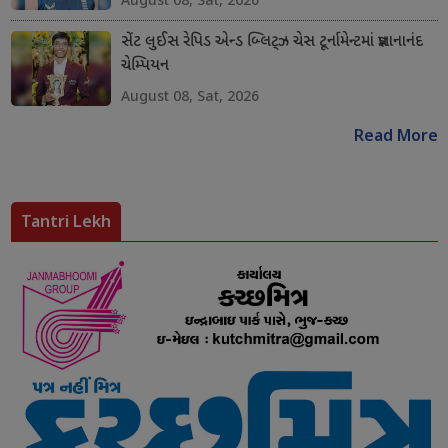
સેંટ લુઈસ રેપિડ એન્ડ બ્લિટ્ઝ ચેસ ટૂર્નામેન્ટમાં પ્રજ્ઞાનાનંદ
ચેમ્પિયન
August 08, Sat, 2026
Read More
Tantri Lekh