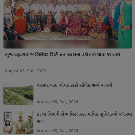
ભુજ બ્રહ્મસમાજ સિનિયર સિટીઝન ક્લબના વડીલોને યાત્રા કરાવાઈ
August 08, Sat, 2026
વરસાદ બાદ ભોયડ કાંઠો સોળેકળાએ પાંગર્યો
August 08, Sat, 2026
કંડલા વિમાની સેવા વિસ્તરણ-યાત્રિક સુવિધાઓ વધારવા
માંગ
August 08, Sat, 2026