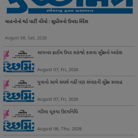
વાહનોનો થર્ડ પાર્ટી વીમો : સુપ્રીમનો ઉમદા નિર્દેશ
August 08, Sat, 2026
સાયબર ક્રાઈમ ઉપર સકંજો કસવા સુપ્રીમનો આદેશ
August 07, Fri, 2026
યુવાનો સાથે સંઘર્ષ નહીં પણ સંવાદની સુપ્રીમ સલાહ
August 07, Fri, 2026
ગરિમા ચૂકયા ઉદયનિધિ
August 06, Thu, 2026