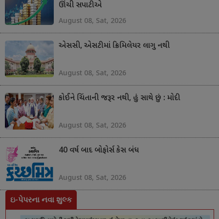
ઊંચી સપાટીએ
August 08, Sat, 2026
એસસી, એસટીમાં ક્રિમિલેયર લાગુ નથી
August 08, Sat, 2026
કોઈને ચિંતાની જરૂર નથી, હું સાથે છું : મોદી
August 08, Sat, 2026
40 વર્ષ બાદ બોફોર્સ કેસ બંધ
August 08, Sat, 2026
ઇ-પેપરના નવા શુલ્ક