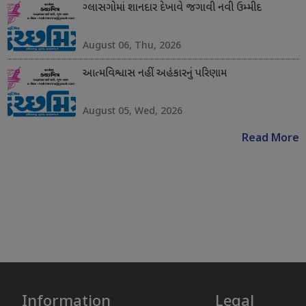
ગ્લાસગોમાં શાનદાર દેખાવે જગાવી નવી ઉમ્મીદ
August 06, Thu, 2026
આત્મવિશ્વાસ નહીં અહંકારનું પરિણામ
August 05, Wed, 2026
Read More
Information
Legal