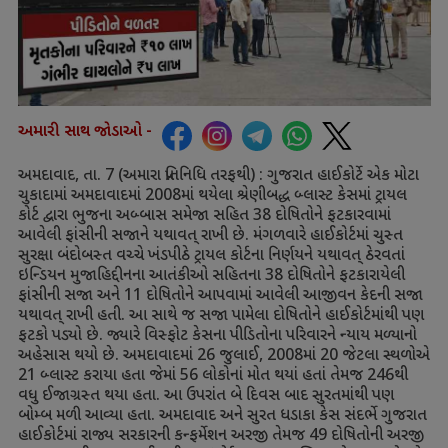
અમારી સાથ જોડાઓ -
અમદાવાદ
,
તા.
7 (
અમારા પ્રતિનિધિ તરફથી) : ગુજરાત હાઈકોર્ટે એક મોટા
ચુકાદામાં અમદાવાદમાં
2008
માં થયેલા શ્રેણીબદ્ધ બ્લાસ્ટ કેસમાં ટ્રાયલ
કોર્ટ દ્વારા ભુજના અબ્બાસ સમેજા સહિત
38
દોષિતોને ફટકારવામાં
આવેલી ફાંસીની સજાને યથાવત્ રાખી છે. મંગળવારે હાઈકોર્ટમાં ચુસ્ત
સુરક્ષા બંદોબસ્ત વચ્ચે ખંડપીઠે ટ્રાયલ કોર્ટના નિર્ણયને યથાવત્ ઠેરવતાં
ઇન્ડિયન મુજાહિદ્દીનના આતંકીઓ સહિતના
38
દોષિતોને ફટકારાયેલી
ફાંસીની સજા અને
11
દોષિતોને આપવામાં આવેલી આજીવન કેદની સજા
યથાવત્ રાખી હતી. આ સાથે જ સજા પામેલા દોષિતોને હાઈકોર્ટમાંથી પણ
ફટકો પડ્યો છે. જ્યારે વિસ્ફોટ કેસના પીડિતોના પરિવારને ન્યાય મળ્યાનો
અહેસાસ થયો છે. અમદાવાદમાં
26
જુલાઈ
,
2008
માં
20
જેટલા સ્થળોએ
21
બ્લાસ્ટ કરાયા હતા જેમાં
56
લોકોનાં મોત થયાં હતાં તેમજ
246
થી
વધુ ઈજાગ્રસ્ત થયા હતા. આ ઉપરાંત બે દિવસ બાદ સુરતમાંથી પણ
બોમ્બ મળી આવ્યા હતા. અમદાવાદ અને સુરત ધડાકા કેસ સંદર્ભે ગુજરાત
હાઈકોર્ટમાં રાજ્ય સરકારની કન્ફર્મેશન અરજી તેમજ
49
દોષિતોની અરજી