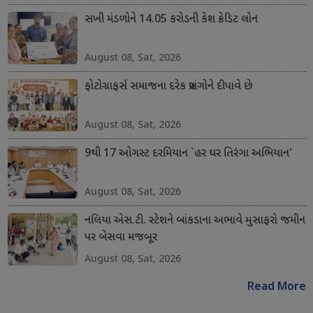
સખી મંડળોને 14.05 કરોડની કેશ ક્રેડિટ લોન
August 08, Sat, 2026
ફોટોગ્રાફર્સ સમાજના દરેક પ્રસંગોને દીપાવે છે
August 08, Sat, 2026
9થી 17 ઓગસ્ટ દરમિયાન `હર ઘર તિરંગા અભિયાન'
August 08, Sat, 2026
નલિયા એસ.ટી. સ્ટેશને બાંકડાના અભાવે મુસાફરો જમીન
પર બેસવા મજબૂર
August 08, Sat, 2026
Read More