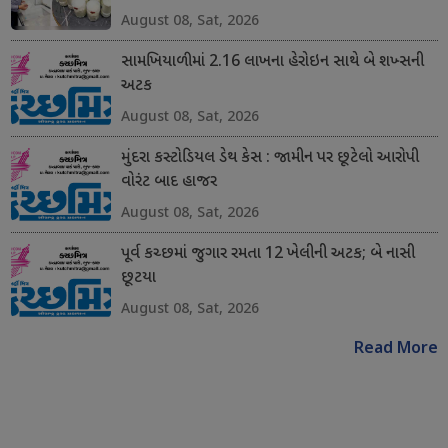
August 08, Sat, 2026
સામખિયાળીમાં 2.16 લાખના હેરોઇન સાથે બે શખ્સની
અટક
August 08, Sat, 2026
મુંદરા કસ્ટોડિયલ ડેથ કેસ : જામીન પર છૂટેલો આરોપી
વોરંટ બાદ હાજર
August 08, Sat, 2026
પૂર્વ કચ્છમાં જુગાર રમતા 12 ખેલીની અટક; બે નાસી
છૂટયા
August 08, Sat, 2026
Read More