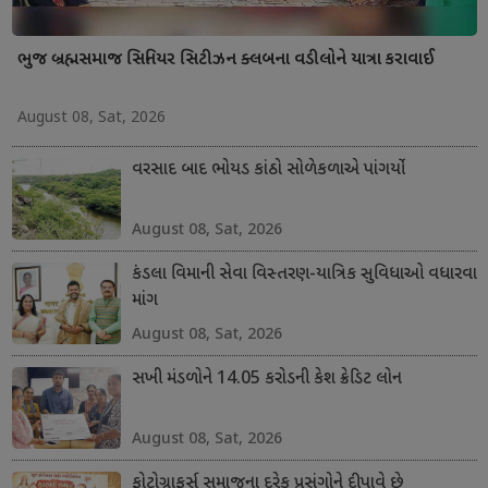
ભુજ બ્રહ્મસમાજ સિનિયર સિટીઝન ક્લબના વડીલોને યાત્રા કરાવાઈ
August 08, Sat, 2026
વરસાદ બાદ ભોયડ કાંઠો સોળેકળાએ પાંગર્યો
August 08, Sat, 2026
કંડલા વિમાની સેવા વિસ્તરણ-યાત્રિક સુવિધાઓ વધારવા
માંગ
August 08, Sat, 2026
સખી મંડળોને 14.05 કરોડની કેશ ક્રેડિટ લોન
August 08, Sat, 2026
ફોટોગ્રાફર્સ સમાજના દરેક પ્રસંગોને દીપાવે છે