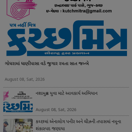
ગોધરામાં ધાણીપાસા વડે જુગાર રમતા સાત જબ્બે
August 08, Sat, 2026
નશામુક્ત યુવા માટે આવકાર્ય અભિયાન
August 08, Sat, 2026
કચ્છમાં એનાલોગ પનીર અને ચીઝની તપાસમાં નમૂના
શંકાસ્પદ જણાયા