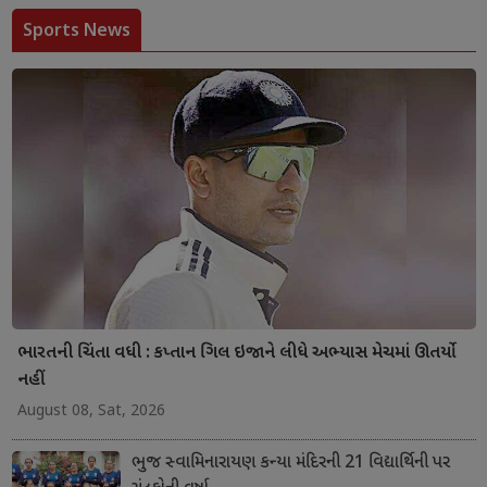
Sports News
ભારતની ચિંતા વધી : કપ્તાન ગિલ ઇજાને લીધે અભ્યાસ મેચમાં ઊતર્યો
નહીં
August 08, Sat, 2026
ભુજ સ્વામિનારાયણ કન્યા મંદિરની 21 વિદ્યાર્થિની પર