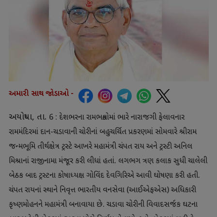
અમારી સાથ જોડાઓ -
અયોધ્યા
,
તા.
6 :
દેશભરના રામભક્તોમાં ભારે નારાજગી ફેલાવનાર
રામમંદિરમાં દાન-ચડાવાની ચોરીનાં બહુચર્ચિત પ્રકરણમાં સોમવારે શ્રીરામ
જન્મભૂમિ તીર્થક્ષેત્ર ટ્રસ્ટે આખરે મહામંત્રી ચંપત રાય અને ટ્રસ્ટી અનિલ
મિશ્રાનાં રાજીનામા મંજૂર કરી લીધાં હતાં. લગભગ ત્રણ કલાક સુધી ચાલેલી
બેઠક બાદ ટ્રસ્ટના કોષાધ્યક્ષ ગોવિંદ દેવગિરિએ આવી ઘોષણા કરી હતી.
ચંપત રાયનાં સ્થાને નિવૃત્ત ભારતીય વનસેવા (આઈએફએસ) અધિકારી
કૃષ્ણમોહનને મહામંત્રી બનાવાયા છે. ચડાવા ચોરીની વિવાદસર્જક ઘટના