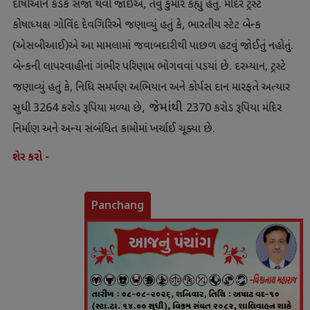
દોષીઓને કડક સજા થવી જોઈએ
,
તેવું કુમારે કહ્યું હતું. મંદિર ટ્રસ્ટ
કોષાધ્યક્ષ ગોવિંદ દેવગિરિએ જણાવ્યું હતું કે
,
ભારતીય સ્ટેટ બેન્ક
(એસબીઆઈ)એ આ મામલામાં જવાબદારીથી પાછળ હટવું જોઈતું નહોતું.
બેન્કની લાપરવાહીનાં ગંભીર પરિણામ ભોગવવાં પડયાં છે. દરમ્યાન
,
ટ્રસ્ટે
જણાવ્યું હતું કે
,
નિધિ સમર્પણ અભિયાન અને કોર્પસ દાન મારફતે અત્યાર
,
જેમાંથી
સુધી
3264
કરોડ રૂપિયા મળ્યા છે
2370
કરોડ રૂપિયા મંદિર
નિર્માણ અને અન્ય સંબંધિત કામોમાં ખર્ચાઈ ચૂક્યા છે.
શેર કરો -
Panchang