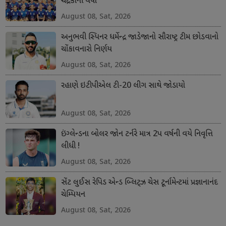
ચંદ્રકોની વર્ષા
August 08, Sat, 2026
અનુભવી સ્પિનર ધર્મેન્દ્ર જાડેજાનો સૌરાષ્ટ્ર ટીમ છોડવાનો
ચોંકાવનારો નિર્ણય
August 08, Sat, 2026
રહાણે ઇટીપીએલ ટી-20 લીગ સાથે જોડાયો
August 08, Sat, 2026
ઇંગ્લેન્ડના બોલર જોન ટર્નરે માત્ર 2પ વર્ષની વયે નિવૃત્તિ
લીધી !
August 08, Sat, 2026
સેંટ લુઈસ રેપિડ એન્ડ બ્લિટ્ઝ ચેસ ટૂર્નામેન્ટમાં પ્રજ્ઞાનાનંદ
ચેમ્પિયન
August 08, Sat, 2026