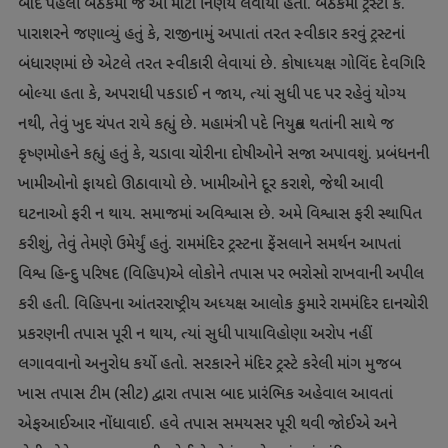
બાદ પહેલી બેઠકમાં જ આ મોટો નિર્ણય લેવાયો હતો. બેઠકમાં ટ્રસ્ટી કે.
પારાશરને જણાવ્યું હતું કે
,
રાજીનામું અપાતાં તરત સ્વીકાર કરવું ટ્રસ્ટનાં
બંધારણમાં છે એટલે તરત સ્વીકારી લેવાયાં છે. કોષાધ્યક્ષ ગોવિંદ દેવગિરિ
બોલ્યા હતા કે
,
અપરાધી પકડાઈ ન જાય
,
ત્યાં સુધી પદ પર રહેવું યોગ્ય
નથી
,
તેવું ખુદ ચંપત રાયે કહ્યું છે. મહામંત્રી પદે નિયુક્ત થતાંની સાથે જ
કૃષ્ણમોહને કહ્યું હતું કે
,
ચડાવા ચોરીના દોષીઓને સજા અપાવશું. પ્રબંધનની
ખામીઓનો ફાયદો ઊઠાવાયો છે. ખામીઓને દૂર કરાશે
,
જેથી આવી
ઘટનાઓ ફરી ન થાય. સમાજમાં અવિશ્વાસ છે. અમે વિશ્વાસ ફરી સ્થાપિત
કરીશું
,
તેવું તેમણે ઉમેર્યું હતું. રામમંદિર ટ્રસ્ટના ફેંસલાને સમર્થન આપતાં
વિશ્વ હિન્દુ પરિષદ (વિહિપ)એ લોકોને તપાસ પર ભરોસો રાખવાની અપીલ
કરી હતી. વિહિપના આંતરરાષ્ટ્રીય અધ્યક્ષ આલોક કુમારે રામમંદિર દાનચોરી
પ્રકરણની તપાસ પૂરી ન થાય
,
ત્યાં સુધી પાયાવિહોણા અરોપ નહીં
લગાવવાનો અનુરોધ કર્યો હતો. સરકારને મંદિર ટ્રસ્ટે કરેલી માંગ મુજબ
ખાસ તપાસ ટીમ (સીટ) દ્વારા તપાસ બાદ પ્રારંભિક અહેવાલ આવતાં
એફઆઈઆર નોંધાવાઈ. હવે તપાસ સમયસર પૂરી થવી જોઈએ અને