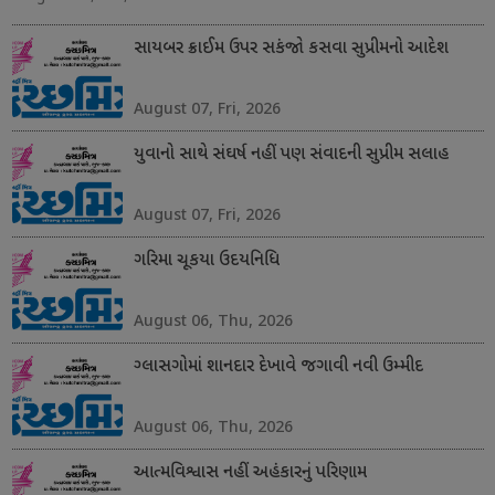
સાયબર ક્રાઈમ ઉપર સકંજો કસવા સુપ્રીમનો આદેશ
August 07, Fri, 2026
યુવાનો સાથે સંઘર્ષ નહીં પણ સંવાદની સુપ્રીમ સલાહ
August 07, Fri, 2026
ગરિમા ચૂકયા ઉદયનિધિ
August 06, Thu, 2026
ગ્લાસગોમાં શાનદાર દેખાવે જગાવી નવી ઉમ્મીદ
August 06, Thu, 2026
આત્મવિશ્વાસ નહીં અહંકારનું પરિણામ