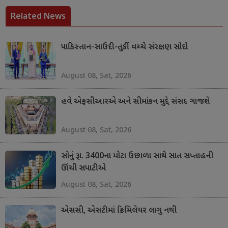
Related News
પાકિસ્તાન-સાઉદી-તુર્કી વચ્ચે સંરક્ષણ સોદો
August 08, Sat, 2026
હવે એફસીઆરએ અને સીમાંકન મુદ્દે સંસદ ગાજશે
August 08, Sat, 2026
સોનું રૂા. 3400ના મોટા ઉછાળા સાથે સાત સપ્તાહની
ઊંચી સપાટીએ
August 08, Sat, 2026
એસસી, એસટીમાં ક્રિમિલેયર લાગુ નથી