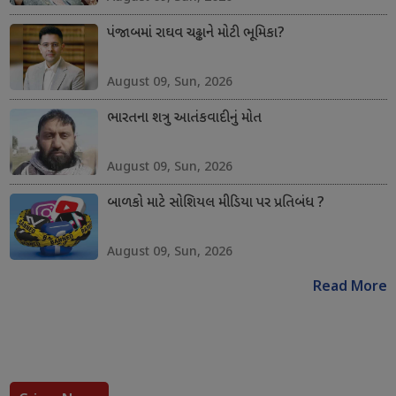
પંજાબમાં રાઘવ ચઢ્ઢાને મોટી ભૂમિકા?
August 09, Sun, 2026
ભારતના શત્રુ આતંકવાદીનું મોત
August 09, Sun, 2026
બાળકો માટે સોશિયલ મીડિયા પર પ્રતિબંધ ?
August 09, Sun, 2026
Read More