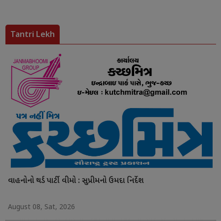
Tantri Lekh
વાહનોનો થર્ડ પાર્ટી વીમો : સુપ્રીમનો ઉમદા નિર્દેશ
August 08, Sat, 2026