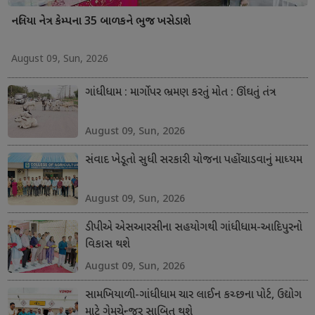
નલિયા નેત્ર કેમ્પના 35 બાળકને ભુજ ખસેડાશે
August 09, Sun, 2026
ગાંધીધામ : માર્ગો પર ભ્રમણ કરતું મોત : ઊંઘતું તંત્ર
August 09, Sun, 2026
સંવાદ ખેડૂતો સુધી સરકારી યોજના પહોંચાડવાનું માધ્યમ
August 09, Sun, 2026
ડીપીએ એસઆરસીના સહયોગથી ગાંધીધામ-આદિપુરનો
વિકાસ થશે
August 09, Sun, 2026
સામખિયાળી-ગાંધીધામ ચાર લાઈન કચ્છના પોર્ટ, ઉદ્યોગ
માટે ગેમચેન્જર સાબિત થશે