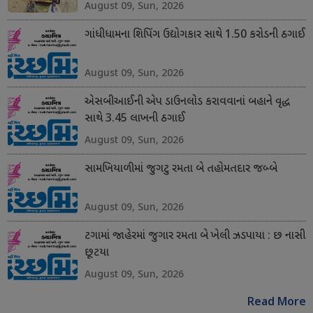
August 09, Sun, 2026
ગાંધીધામના શિપિંગ ઉદ્યોગકાર સાથે 1.50 કરોડની ઠગાઈ
August 09, Sun, 2026
એસબીઆઈની એપ ડાઉનલોડ કરાવવાનાં બહાને વૃદ્ધ
સાથે 3.45 લાખની ઠગાઈ
August 09, Sun, 2026
સામખિયાળીમાં જુગટુ રમતા બે તહોમતદાર જબ્બે
August 09, Sun, 2026
ટગામાં જાહેરમાં જુગાર રમતા બે ખેલી ઝડપાયા : છ નાસી
છૂટયા
August 09, Sun, 2026
Read More