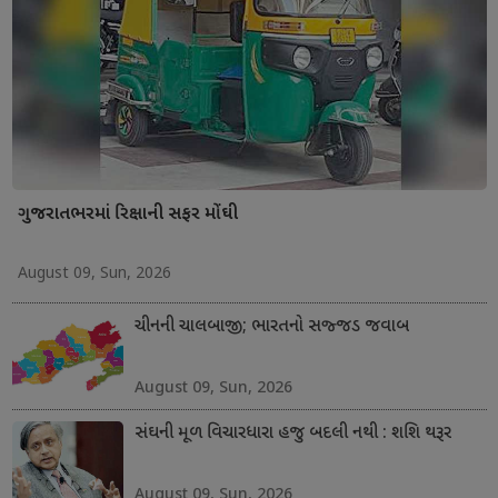
ગુજરાતભરમાં રિક્ષાની સફર મોંઘી
August 09, Sun, 2026
ચીનની ચાલબાજી; ભારતનો સજ્જડ જવાબ
August 09, Sun, 2026
સંઘની મૂળ વિચારધારા હજુ બદલી નથી : શશિ થરૂર
August 09, Sun, 2026