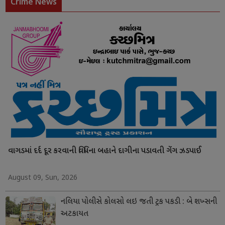
Crime News
વાગડમાં દર્દ દૂર કરવાની વિધિના બહાને દાગીના પડાવતી ગેંગ ઝડપાઈ
August 09, Sun, 2026
નલિયા પોલીસે કોલસો લઇ જતી ટ્રક પકડી : બે શખ્સની
અટકાયત