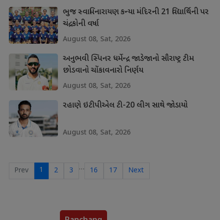
ભુજ સ્વામિનારાયણ કન્યા મંદિરની 21 વિદ્યાર્થિની પર
ચંદ્રકોની વર્ષા
August 08, Sat, 2026
અનુભવી સ્પિનર ધર્મેન્દ્ર જાડેજાનો સૌરાષ્ટ્ર ટીમ
છોડવાનો ચોંકાવનારો નિર્ણય
August 08, Sat, 2026
રહાણે ઇટીપીએલ ટી-20 લીગ સાથે જોડાયો
August 08, Sat, 2026
…
1
Prev
2
3
16
17
Next
Panchang