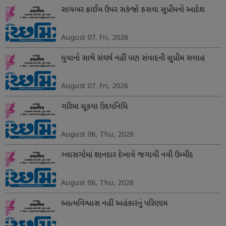
સાયબર ક્રાઈમ ઉપર સકંજો કસવા સુપ્રીમનો આદેશ
August 07, Fri, 2026
યુવાનો સાથે સંઘર્ષ નહીં પણ સંવાદની સુપ્રીમ સલાહ
August 07, Fri, 2026
ગરિમા ચૂકયા ઉદયનિધિ
August 06, Thu, 2026
ગ્લાસગોમાં શાનદાર દેખાવે જગાવી નવી ઉમ્મીદ
August 06, Thu, 2026
આત્મવિશ્વાસ નહીં અહંકારનું પરિણામ