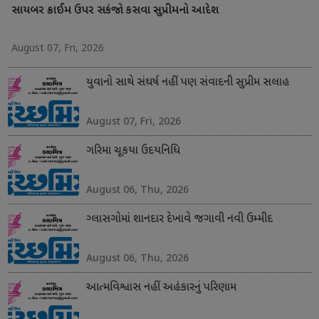
સાયબર ક્રાઈમ ઉપર સકંજો કસવા સુપ્રીમનો આદેશ
August 07, Fri, 2026
યુવાનો સાથે સંઘર્ષ નહીં પણ સંવાદની સુપ્રીમ સલાહ
August 07, Fri, 2026
ગરિમા ચૂકયા ઉદયનિધિ
August 06, Thu, 2026
ગ્લાસગોમાં શાનદાર દેખાવે જગાવી નવી ઉમ્મીદ
August 06, Thu, 2026
આત્મવિશ્વાસ નહીં અહંકારનું પરિણામ