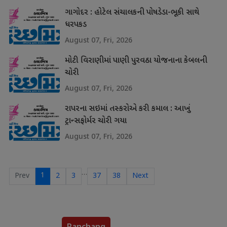
ગાગોદર : હોટેલ સંચાલકની પોષડેડા-ભૂકી સાથે
ધરપકડ
August 07, Fri, 2026
મોટી વિરાણીમાં પાણી પુરવઠા યોજનાના કેબલની
ચોરી
August 07, Fri, 2026
રાપરના સઇમાં તસ્કરોએ કરી કમાલ : આખું
ટ્રાન્સફોર્મર ચોરી ગયા
August 07, Fri, 2026
…
1
Prev
2
3
37
38
Next
Panchang