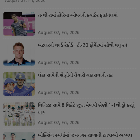
August 07, Fri, 2026
તન્વી શર્મા કોરિયા ઓપનની ક્વાર્ટર ફાઇનલમાં
August 07, Fri, 2026
બટલરનો વર્લ્ડ રેકોર્ડ : ટી-20 ફોર્મેટમાં સૌથી વધુ રન
August 07, Fri, 2026
લંકા સામેની શ્રેણીની તૈયારી ચકાસવાની તક
August 07, Fri, 2026
વિન્ડિઝ સામે 8 વિકેટે જીત મેળવી શ્રેણી 1-1થી ડ્રો કરતું
પાક
August 07, Fri, 2026
બોક્સિંગ સ્પર્ધામાં જયનગર શાળાની છાત્રાઓ અવ્વલ