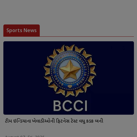
Sports News
ટીમ ઇન્ડિયાના ખેલાડીઓની ફિટનેસ ટેસ્ટ વધુ કડક બની