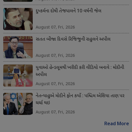
દુષ્કર્મના દોષી તેજપાલને 10 વર્ષની જેલ
August 07, Fri, 2026
સતત બીજા દિવસે રિજિજુની રાહુલને અપીલ
August 07, Fri, 2026
યુવાઓ હેન્ડલૂમથી ખરીદી કરી વીડિયો બનાવે : મોદીની
અપીલ
August 07, Fri, 2026
નેતન્યાહુએ મોદીને ફોન કર્યો : પશ્ચિમ એશિયા તાણ પર
ચર્ચા થઇ
August 07, Fri, 2026
Read More