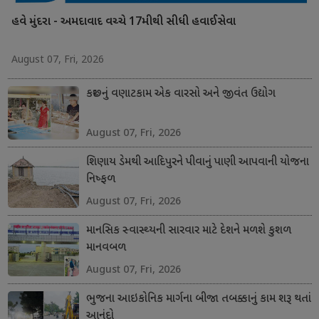
હવે મુંદરા - અમદાવાદ વચ્ચે 17મીથી સીધી હવાઈસેવા
August 07, Fri, 2026
કચ્છનું વણાટકામ એક વારસો અને જીવંત ઉદ્યોગ
August 07, Fri, 2026
શિણાય ડેમથી આદિપુરને પીવાનું પાણી આપવાની યોજના
નિષ્ફળ
August 07, Fri, 2026
માનસિક સ્વાસ્થ્યની સારવાર માટે દેશને મળશે કુશળ
માનવબળ
August 07, Fri, 2026
ભુજના આઇકોનિક માર્ગના બીજા તબક્કાનું કામ શરૂ થતાં
આનંદો