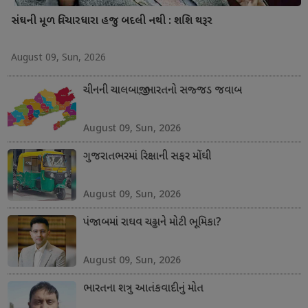
સંઘની મૂળ વિચારધારા હજુ બદલી નથી : શશિ થરૂર
August 09, Sun, 2026
ચીનની ચાલબાજી; ભારતનો સજ્જડ જવાબ
August 09, Sun, 2026
ગુજરાતભરમાં રિક્ષાની સફર મોંઘી
August 09, Sun, 2026
પંજાબમાં રાઘવ ચઢ્ઢાને મોટી ભૂમિકા?
August 09, Sun, 2026
ભારતના શત્રુ આતંકવાદીનું મોત