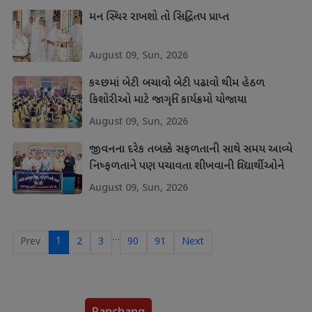
મન સ્થિર રાખશો તો સિદ્ધિતપ પ્રાપ્ત
August 09, Sun, 2026
કચ્છમાં બેટી બચાવો બેટી પઢાવો થીમ હેઠળ
કિશોરીઓ માટે જાગૃતિ કાર્યક્રમો યોજાયા
August 09, Sun, 2026
જીવનના દરેક તબક્કે સફળતાની સાથે સમય આવ્યે
નિષ્ફળતાને પણ પચાવતા શીખવાની વિદ્યાર્થીઓને
શીખ
August 09, Sun, 2026
…
1
Prev
2
3
90
91
Next
Panchang