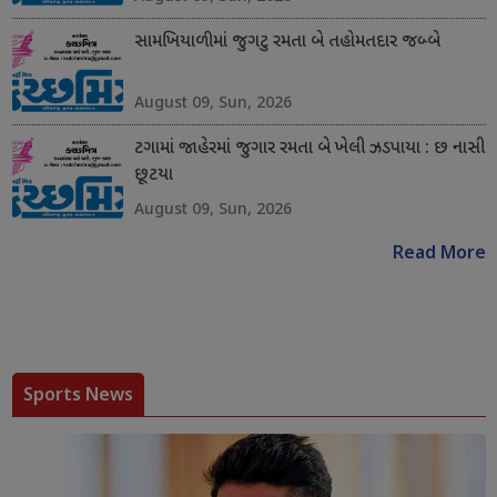
સામખિયાળીમાં જુગટુ રમતા બે તહોમતદાર જબ્બે
August 09, Sun, 2026
ટગામાં જાહેરમાં જુગાર રમતા બે ખેલી ઝડપાયા : છ નાસી
છૂટયા
August 09, Sun, 2026
Read More
Sports News