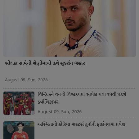
શ્રીલંકા સામેની શ્રેણીમાંથી હવે સુદર્શન બહાર
August 09, Sun, 2026
વિન્ડિઝને વન-ડે વિશ્વકપમાં સામેલ થવા રમવી પડશે
ક્વોલિફાયર
August 09, Sun, 2026
અસ્મિતાનો કોરિયા માસ્ટર્સ ટૂર્નાની ફાઈનલમાં પ્રવેશ