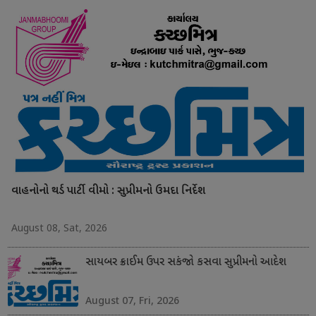
વાહનોનો થર્ડ પાર્ટી વીમો : સુપ્રીમનો ઉમદા નિર્દેશ
August 08, Sat, 2026
સાયબર ક્રાઈમ ઉપર સકંજો કસવા સુપ્રીમનો આદેશ
August 07, Fri, 2026