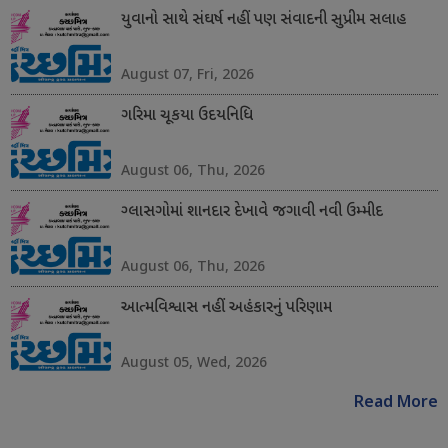
યુવાનો સાથે સંઘર્ષ નહીં પણ સંવાદની સુપ્રીમ સલાહ
August 07, Fri, 2026
ગરિમા ચૂકયા ઉદયનિધિ
August 06, Thu, 2026
ગ્લાસગોમાં શાનદાર દેખાવે જગાવી નવી ઉમ્મીદ
August 06, Thu, 2026
આત્મવિશ્વાસ નહીં અહંકારનું પરિણામ
August 05, Wed, 2026
Read More