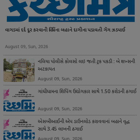
વાગડમાં દર્દ દૂર કરવાની વિધિના બહાને દાગીના પડાવતી ગેંગ ઝડપાઈ
August 09, Sun, 2026
નલિયા પોલીસે કોલસો લઇ જતી ટ્રક પકડી : બે શખ્સની
અટકાયત
August 09, Sun, 2026
ગાંધીધામના શિપિંગ ઉદ્યોગકાર સાથે 1.50 કરોડની ઠગાઈ
August 09, Sun, 2026
એસબીઆઈની એપ ડાઉનલોડ કરાવવાનાં બહાને વૃદ્ધ
સાથે 3.45 લાખની ઠગાઈ
August 09, Sun, 2026