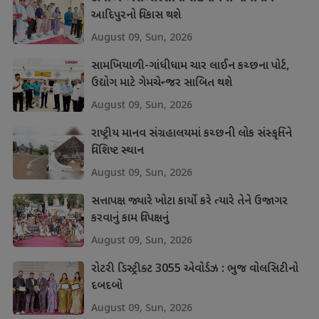
આદિપુરનો વિકાસ થશે
August 09, Sun, 2026
સામખિયાળી-ગાંધીધામ ચાર લાઈન કચ્છના પોર્ટ,
ઉદ્યોગ માટે ગેમચેન્જર સાબિત થશે
August 09, Sun, 2026
રાષ્ટ્રીય માનવ સંગ્રહાલયમાં કચ્છની લોક સંસ્કૃતિને
વિશિષ્ટ સ્થાન
August 09, Sun, 2026
સત્તાપક્ષ જ્યારે ખોટા કાર્યો કરે ત્યારે તેને ઉજાગર
કરવાનું કામ વિપક્ષનું
August 09, Sun, 2026
રોટરી ડિસ્ટ્રીક્ટ 3055 એવોર્ડઝ : ભુજ વોલસિટીનો
દબદબો
August 09, Sun, 2026