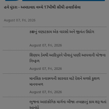
હવે મુંદરા - અમદાવાદ વચ્ચે 17મીથી સીધી હવાઈસેવા
August 07, Fri, 2026
કચ્છનું વણાટકામ એક વારસો અને જીવંત ઉદ્યોગ
August 07, Fri, 2026
શિણાય ડેમથી આદિપુરને પીવાનું પાણી આપવાની યોજના
નિષ્ફળ
August 07, Fri, 2026
માનસિક સ્વાસ્થ્યની સારવાર માટે દેશને મળશે કુશળ
માનવબળ
August 07, Fri, 2026
ભુજના આઇકોનિક માર્ગના બીજા તબક્કાનું કામ શરૂ થતાં
આનંદો