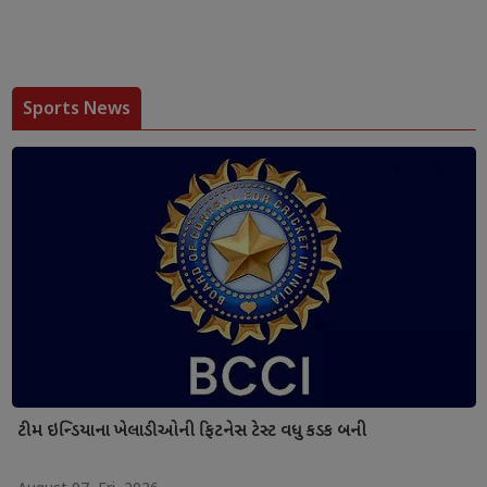
Sports News
ટીમ ઇન્ડિયાના ખેલાડીઓની ફિટનેસ ટેસ્ટ વધુ કડક બની