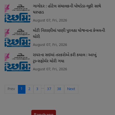
ગાગોદર : હોટેલ સંચાલકની પોષડેડા-ભૂકી સાથે
ધરપકડ
August 07, Fri, 2026
મોટી વિરાણીમાં પાણી પુરવઠા યોજનાના કેબલની
ચોરી
August 07, Fri, 2026
રાપરના સઇમાં તસ્કરોએ કરી કમાલ : આખું
ટ્રાન્સફોર્મર ચોરી ગયા
August 07, Fri, 2026
…
1
Prev
2
3
37
38
Next
Panchang