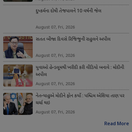
દુષ્કર્મના દોષી તેજપાલને 10 વર્ષની જેલ
August 07, Fri, 2026
સતત બીજા દિવસે રિજિજુની રાહુલને અપીલ
August 07, Fri, 2026
યુવાઓ હેન્ડલૂમથી ખરીદી કરી વીડિયો બનાવે : મોદીની
અપીલ
August 07, Fri, 2026
નેતન્યાહુએ મોદીને ફોન કર્યો : પશ્ચિમ એશિયા તાણ પર
ચર્ચા થઇ
August 07, Fri, 2026
Read More