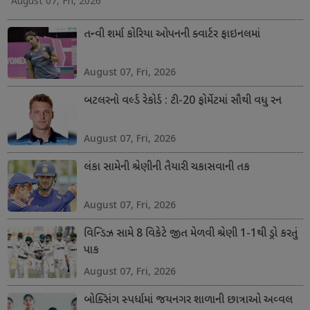
August 07, Fri, 2026
તન્વી શર્મા કોરિયા ઓપનની ક્વાર્ટર ફાઇનલમાં
August 07, Fri, 2026
બટલરનો વર્લ્ડ રેકોર્ડ : ટી-20 ફોર્મેટમાં સૌથી વધુ રન
August 07, Fri, 2026
લંકા સામેની શ્રેણીની તૈયારી ચકાસવાની તક
August 07, Fri, 2026
વિન્ડિઝ સામે 8 વિકેટે જીત મેળવી શ્રેણી 1-1થી ડ્રો કરતું
પાક
August 07, Fri, 2026
બોક્સિંગ સ્પર્ધામાં જયનગર શાળાની છાત્રાઓ અવ્વલ