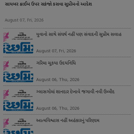
સાયબર ક્રાઈમ ઉપર સકંજો કસવા સુપ્રીમનો આદેશ
August 07, Fri, 2026
યુવાનો સાથે સંઘર્ષ નહીં પણ સંવાદની સુપ્રીમ સલાહ
August 07, Fri, 2026
ગરિમા ચૂકયા ઉદયનિધિ
August 06, Thu, 2026
ગ્લાસગોમાં શાનદાર દેખાવે જગાવી નવી ઉમ્મીદ
August 06, Thu, 2026
આત્મવિશ્વાસ નહીં અહંકારનું પરિણામ