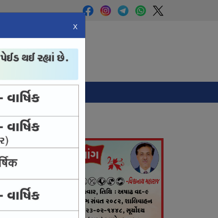
X
Panchang