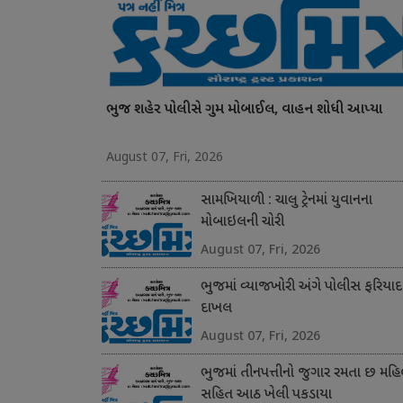
ભુજ શહેર પોલીસે ગુમ મોબાઈલ, વાહન શોધી આપ્યા
August 07, Fri, 2026
સામખિયાળી : ચાલુ ટ્રેનમાં યુવાનના
મોબાઇલની ચોરી
August 07, Fri, 2026
ભુજમાં વ્યાજખોરી અંગે પોલીસ ફરિયાદ
દાખલ
August 07, Fri, 2026
ભુજમાં તીનપત્તીનો જુગાર રમતા છ મહિ
સહિત આઠ ખેલી પકડાયા