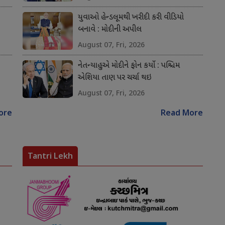
યુવાઓ હેન્ડલૂમથી ખરીદી કરી વીડિયો
બનાવે : મોદીની અપીલ
August 07, Fri, 2026
નેતન્યાહુએ મોદીને ફોન કર્યો : પશ્ચિમ
એશિયા તાણ પર ચર્ચા થઇ
August 07, Fri, 2026
ore
Read More
Tantri Lekh