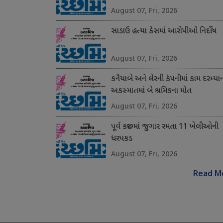
August 07, Fri, 2026
સાડાઉ હત્યા કેસમાં આરોપીઓ નિર્દોષ
August 07, Fri, 2026
કનૈયાબે અને લેરની કંપનીમાં કામ દરમ્યા
અકસ્માતમાં બે શ્રમિકના મોત
August 07, Fri, 2026
પૂર્વ કચ્છમાં જુગાર રમતા 11 ખેલીઓની
ધરપકડ
August 07, Fri, 2026
Read M