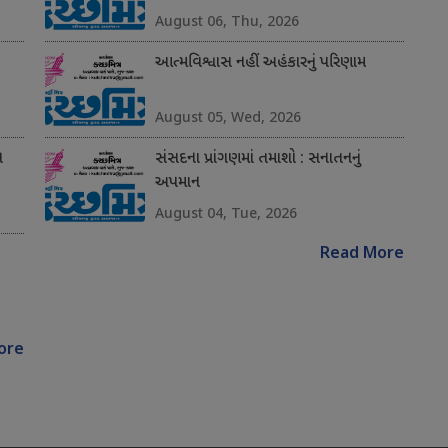
August 06, Thu, 2026
આત્મવિશ્વાસ નહીં અહંકારનું પરિણામ
August 05, Wed, 2026
ન
સંસદના પ્રાંગણમાં તમાશો : સનાતનનું
અપમાન
August 04, Tue, 2026
Read More
ore