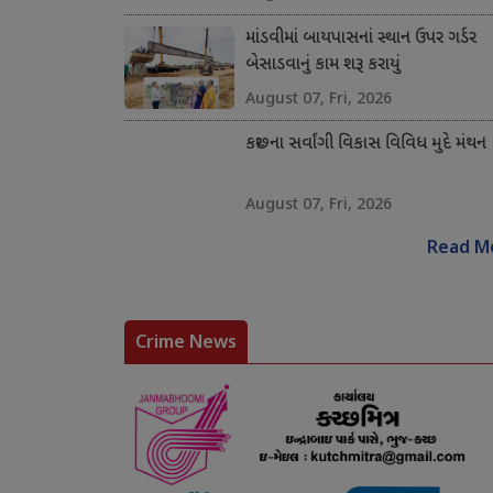
માંડવીમાં બાયપાસનાં સ્થાન ઉપર ગર્ડર
બેસાડવાનું કામ શરૂ કરાયું
August 07, Fri, 2026
કચ્છના સર્વાંગી વિકાસ વિવિધ મુદે મંથન
August 07, Fri, 2026
Read M
Crime News