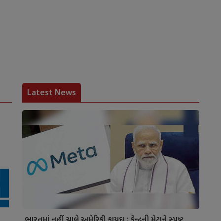
Latest News
ભારતમાં નહીં ચાલે અમેરિકી કાયદા : કેન્દ્રની મેટાને સ્પષ્ટ