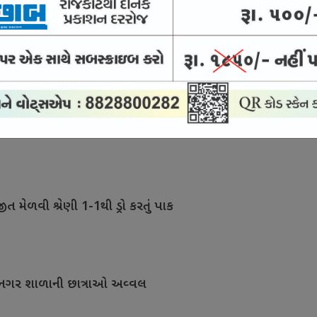
ઓની ફિટનેસ ટેસ્ટ વધુ કડક બની
તૈયારી ચકાસવાની તક
ીત મેળવી શ્રેણી 1-1થી ડ્રો કરતું પાક
 જયનગર શાળાની છાત્રાઓ અવ્વલ