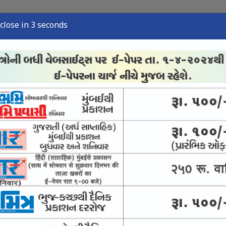
close in 2 seconds
્યુઝ
સ્પોર્ટ્સ ન્યુઝ
તંત્રી લેખ
અવસાન નોંધ
ઈ-પેપર
નની ક્વાર્ટર ફાઇનલમાં
ટી-20 ફોર્મેટમાં સૌથી વધુ રન