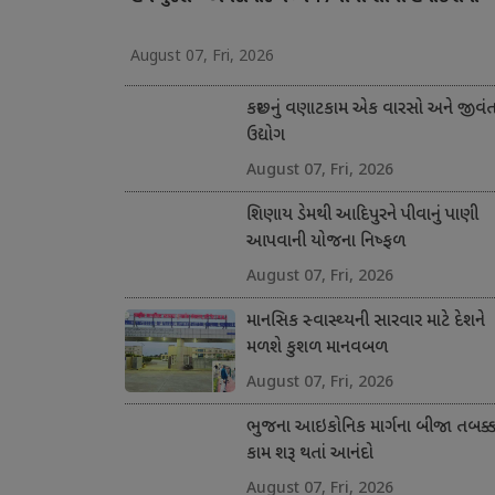
August 07, Fri, 2026
કચ્છનું વણાટકામ એક વારસો અને જીવં
ઉદ્યોગ
August 07, Fri, 2026
શિણાય ડેમથી આદિપુરને પીવાનું પાણી
આપવાની યોજના નિષ્ફળ
August 07, Fri, 2026
માનસિક સ્વાસ્થ્યની સારવાર માટે દેશને
મળશે કુશળ માનવબળ
August 07, Fri, 2026
ભુજના આઇકોનિક માર્ગના બીજા તબક્કા
કામ શરૂ થતાં આનંદો
August 07, Fri, 2026