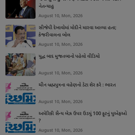
નેતન્યાહુ
August 10, Mon, 2026
સીજેપી દેખાવોમાં મોદીને મારવા આવ્યા હતા;
કેજરીવાલના બોલ
August 10, Mon, 2026
યુદ્ધ બાદ મુજતબાનો પહેલો વીડિયો
August 10, Mon, 2026
ચીન બ્રહ્મપુત્રના વહેણનો ડેટા શેર કરે : ભારત
August 10, Mon, 2026
અમેરિકી સૈન્ય બેઝ ઉપર ઉડયું 100 ફૂટનું યુએફઓ
?
August 10, Mon, 2026