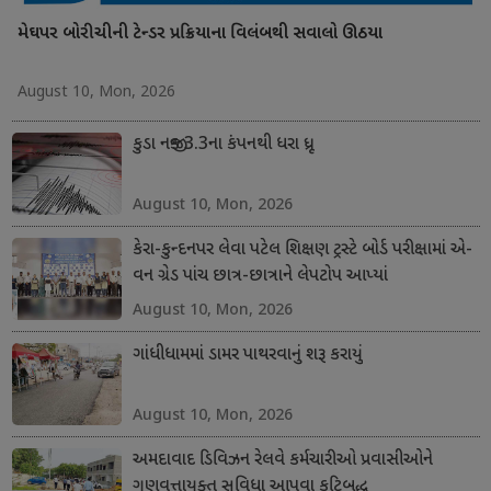
મેઘપર બોરીચીની ટેન્ડર પ્રક્રિયાના વિલંબથી સવાલો ઊઠયા
August 10, Mon, 2026
કુડા નજીક 3.3ના કંપનથી ધરા ધ્રૂજી
August 10, Mon, 2026
કેરા-કુન્દનપર લેવા પટેલ શિક્ષણ ટ્રસ્ટે બોર્ડ પરીક્ષામાં એ-
વન ગ્રેડ પાંચ છાત્ર-છાત્રાને લેપટોપ આપ્યાં
August 10, Mon, 2026
ગાંધીધામમાં ડામર પાથરવાનું શરૂ કરાયું
August 10, Mon, 2026
અમદાવાદ ડિવિઝન રેલવે કર્મચારીઓ પ્રવાસીઓને
ગુણવત્તાયુક્ત સુવિધા આપવા કટિબદ્ધ