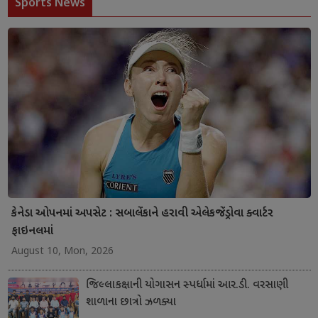
Sports News
કેનેડા ઓપનમાં અપસેટ : સબાલેંકાને હરાવી એલેકજેંડ્રોવા ક્વાર્ટર
ફાઇનલમાં
August 10, Mon, 2026
જિલ્લાકક્ષાની યોગાસન સ્પર્ધામાં આર.ડી. વરસાણી
શાળાના છાત્રો ઝળક્યા