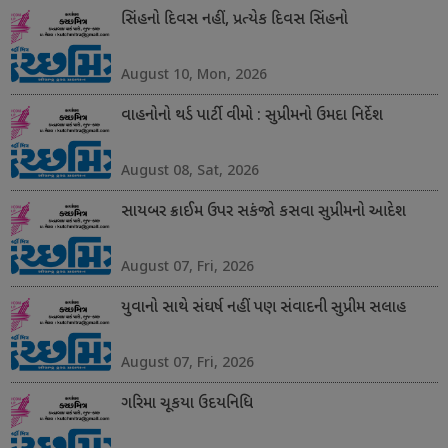
સિંહનો દિવસ નહીં, પ્રત્યેક દિવસ સિંહનો
August 10, Mon, 2026
વાહનોનો થર્ડ પાર્ટી વીમો : સુપ્રીમનો ઉમદા નિર્દેશ
August 08, Sat, 2026
સાયબર ક્રાઈમ ઉપર સકંજો કસવા સુપ્રીમનો આદેશ
August 07, Fri, 2026
યુવાનો સાથે સંઘર્ષ નહીં પણ સંવાદની સુપ્રીમ સલાહ
August 07, Fri, 2026
ગરિમા ચૂકયા ઉદયનિધિ