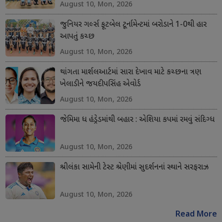
August 10, Mon, 2026
જુનિયર ગર્લ્સ ફૂટબેલ ટૂર્નામેન્ટમાં બરોડાને 1-0થી હાર
આપતું કચ્છ
August 10, Mon, 2026
થાંગતા માર્શલઆર્ટમાં સારા દેખાવ માટે કચ્છના ત્રણ
ખેલાડીને જયદીપસિંહ એવોર્ડ
August 10, Mon, 2026
જેમિમા ધ હંડ્રેડમાંથી બહાર : એશિયા કપમાં રમવું સંદિગ્ધ
August 10, Mon, 2026
શ્રીલંકા સામેની ટેસ્ટ શ્રેણીમાં સુદર્શનનાં સ્થાને સરફરાઝ
August 10, Mon, 2026
Read More