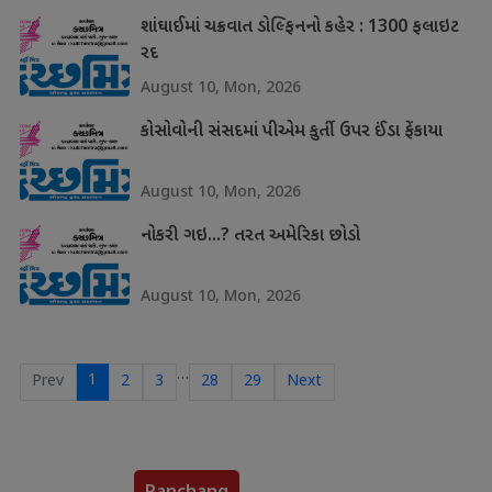
શાંઘાઈમાં ચક્રવાત ડોલ્ફિનનો કહેર : 1300 ફલાઇટ
રદ
August 10, Mon, 2026
કોસોવોની સંસદમાં પીએમ કુર્તી ઉપર ઈંડા ફેંકાયા
August 10, Mon, 2026
નોકરી ગઇ...? તરત અમેરિકા છોડો
August 10, Mon, 2026
…
1
Prev
2
3
28
29
Next
Panchang