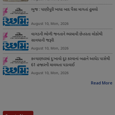
ભુજ : પાણીપૂરી ખાધા બાદ પૈસા માગતાં હુમલો
August 10, Mon, 2026
વાગડની ભોળી જનતાને ભરમાવી છેતરતા લોકોથી
સાવધાની જરૂરી
August 10, Mon, 2026
કલ્યાણપરમાં દુ:ખાવો દૂર કરવાનાં બહાને આધેડ પાસેથી
61 હજારની માલમતા પડાવાઈ
August 10, Mon, 2026
Read More