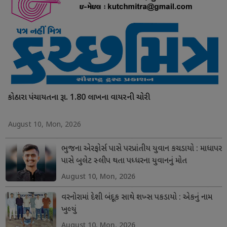
કોઠારા પંચાયતના રૂા. 1.80 લાખના વાયરની ચોરી
August 10, Mon, 2026
ભુજના એરફોર્સ પાસે પરપ્રાંતીય યુવાન કચડાયો : માધાપર
પાસે બુલેટ સ્લીપ થતા પધ્ધરના યુવાનનું મોત
August 10, Mon, 2026
વરનોરામાં દેશી બંદૂક સાથે શખ્સ પકડાયો : એકનું નામ
ખુલ્યું
August 10, Mon, 2026