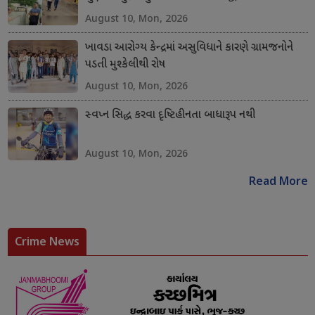
August 10, Mon, 2026
ખાવડા આરોગ્ય કેન્દ્રમાં અસુવિધાને કારણે ગ્રામજનોને
પડતી મુશ્કેલીથી રોષ
August 10, Mon, 2026
સ્વપ્ન સિદ્ધ કરવા દૃષ્ટિહીનતા બાધારૂપ નથી
August 10, Mon, 2026
Read More
Crime News