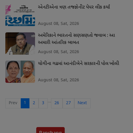
એનટીએના ત્રણ તજજ્ઞેનીટ પેપર લીક કર્યાં
August 08, Sat, 2026
અમેરિકાને ભારતનો સણસણતો જવાબ : આ
અમારી આંતરિક બાબત
August 08, Sat, 2026
યોગીના ગઢમાં આનંદીબેને સરકારની પોલ ખોલી
August 08, Sat, 2026
…
1
Prev
2
3
26
27
Next
Panchang