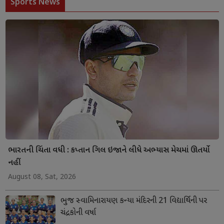
Sports News
ભારતની ચિંતા વધી : કપ્તાન ગિલ ઇજાને લીધે અભ્યાસ મેચમાં ઊતર્યો
નહીં
August 08, Sat, 2026
ભુજ સ્વામિનારાયણ કન્યા મંદિરની 21 વિદ્યાર્થિની પર
ચંદ્રકોની વર્ષા