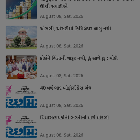
ઊંચી સપાટીએ
August 08, Sat, 2026
એસસી, એસટીમાં ક્રિમિલેયર લાગુ નથી
August 08, Sat, 2026
કોઈને ચિંતાની જરૂર નથી, હું સાથે છું : મોદી
August 08, Sat, 2026
40 વર્ષ બાદ બોફોર્સ કેસ બંધ
August 08, Sat, 2026
વિદ્યાસહાયકોની ભરતીનો માર્ગ મોકળો
August 08, Sat, 2026