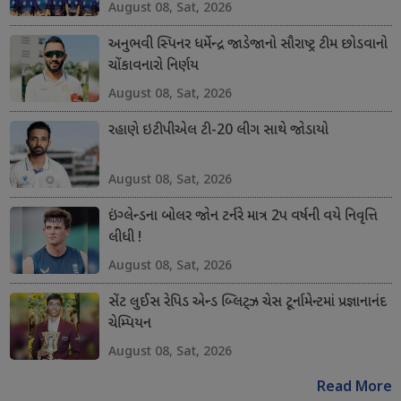
August 08, Sat, 2026
અનુભવી સ્પિનર ધર્મેન્દ્ર જાડેજાનો સૌરાષ્ટ્ર ટીમ છોડવાનો
ચોંકાવનારો નિર્ણય
August 08, Sat, 2026
રહાણે ઇટીપીએલ ટી-20 લીગ સાથે જોડાયો
August 08, Sat, 2026
ઇંગ્લેન્ડના બોલર જોન ટર્નરે માત્ર 2પ વર્ષની વયે નિવૃત્તિ
લીધી !
August 08, Sat, 2026
સેંટ લુઈસ રેપિડ એન્ડ બ્લિટ્ઝ ચેસ ટૂર્નામેન્ટમાં પ્રજ્ઞાનાનંદ
ચેમ્પિયન
August 08, Sat, 2026
Read More