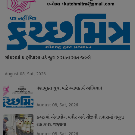
ગોધરામાં ધાણીપાસા વડે જુગાર રમતા સાત જબ્બે
August 08, Sat, 2026
નશામુક્ત યુવા માટે આવકાર્ય અભિયાન
August 08, Sat, 2026
કચ્છમાં એનાલોગ પનીર અને ચીઝની તપાસમાં નમૂના
શંકાસ્પદ જણાયા
August 08, Sat, 2026