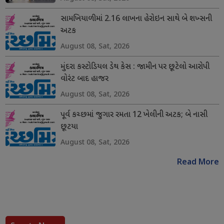
સામખિયાળીમાં 2.16 લાખના હેરોઇન સાથે બે શખ્સની
અટક
August 08, Sat, 2026
મુંદરા કસ્ટોડિયલ ડેથ કેસ : જામીન પર છૂટેલો આરોપી
વોરંટ બાદ હાજર
August 08, Sat, 2026
પૂર્વ કચ્છમાં જુગાર રમતા 12 ખેલીની અટક; બે નાસી
છૂટયા
August 08, Sat, 2026
Read More