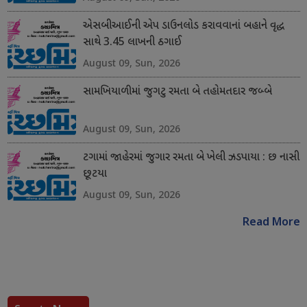
એસબીઆઈની એપ ડાઉનલોડ કરાવવાનાં બહાને વૃદ્ધ
સાથે 3.45 લાખની ઠગાઈ
August 09, Sun, 2026
સામખિયાળીમાં જુગટુ રમતા બે તહોમતદાર જબ્બે
August 09, Sun, 2026
ટગામાં જાહેરમાં જુગાર રમતા બે ખેલી ઝડપાયા : છ નાસી
છૂટયા
August 09, Sun, 2026
Read More