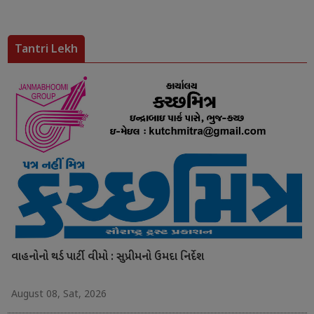
Tantri Lekh
વાહનોનો થર્ડ પાર્ટી વીમો : સુપ્રીમનો ઉમદા નિર્દેશ
August 08, Sat, 2026