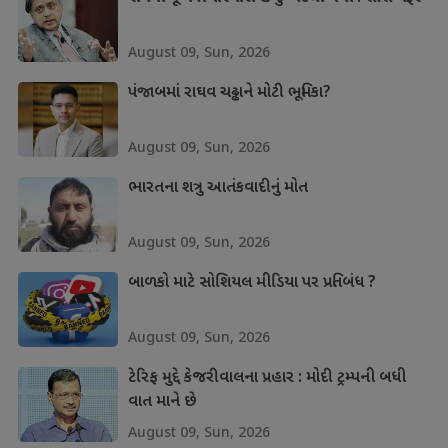
August 09, Sun, 2026
પંજાબમાં રાઘવ ચઢ્ઢાને મોટી ભૂમિકા?
August 09, Sun, 2026
ભારતના શત્રુ આતંકવાદીનું મોત
August 09, Sun, 2026
બાળકો માટે સોશિયલ મીડિયા પર પ્રતિબંધ ?
August 09, Sun, 2026
ટેરિફ મુદ્દે કેજરીવાલના પ્રહાર : મોદી ટ્રમ્પની બધી
વાત માને છે
August 09, Sun, 2026