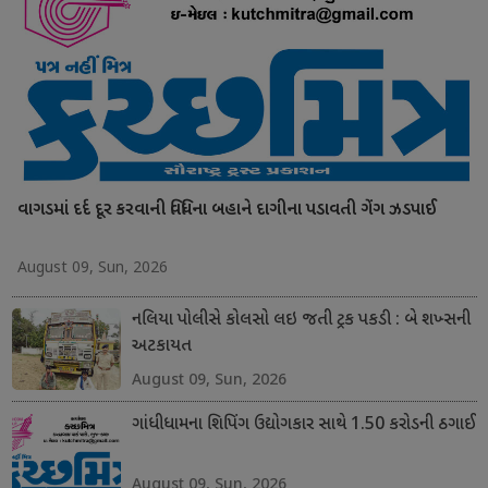
વાગડમાં દર્દ દૂર કરવાની વિધિના બહાને દાગીના પડાવતી ગેંગ ઝડપાઈ
August 09, Sun, 2026
નલિયા પોલીસે કોલસો લઇ જતી ટ્રક પકડી : બે શખ્સની
અટકાયત
August 09, Sun, 2026
ગાંધીધામના શિપિંગ ઉદ્યોગકાર સાથે 1.50 કરોડની ઠગાઈ
August 09, Sun, 2026