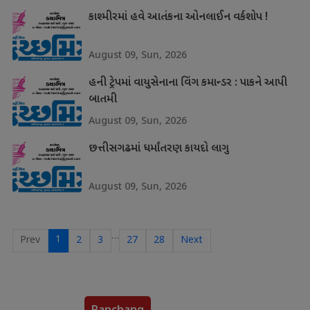
કાશ્મીરમાં હવે આતંકના ઓનલાઈન વર્કશોપ !
August 09, Sun, 2026
હની ટ્રેપમાં વાયુસેનાના વિંગ કમાન્ડર : પાકને આપી
બાતમી
August 09, Sun, 2026
છત્તીસગઢમાં ધર્માંતરણ કાયદો લાગુ
August 09, Sun, 2026
…
1
Prev
2
3
27
28
Next
Panchang