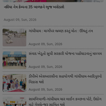
નલિયા નેત્ર કેમ્પના 35 બાળકને ભુજ ખસેડાશે
August 09, Sun, 2026
ગાંધીધામ : માર્ગો પર ભ્રમણ કરતું મોત : ઊંઘતું તંત્ર
August 09, Sun, 2026
સંવાદ ખેડૂતો સુધી સરકારી યોજના પહોંચાડવાનું માધ્યમ
August 09, Sun, 2026
ડીપીએ એસઆરસીના સહયોગથી ગાંધીધામ-આદિપુરનો
વિકાસ થશે
August 09, Sun, 2026
સામખિયાળી-ગાંધીધામ ચાર લાઈન કચ્છના પોર્ટ, ઉદ્યોગ
માટે ગેમચેન્જર સાબિત થશે