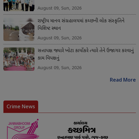
August 09, Sun, 2026
રાષ્ટ્રીય માનવ સંગ્રહાલયમાં કચ્છની લોક સંસ્કૃતિને
વિશિષ્ટ સ્થાન
August 09, Sun, 2026
સત્તાપક્ષ જ્યારે ખોટા કાર્યો કરે ત્યારે તેને ઉજાગર કરવાનું
કામ વિપક્ષનું
August 09, Sun, 2026
Read More
Crime News