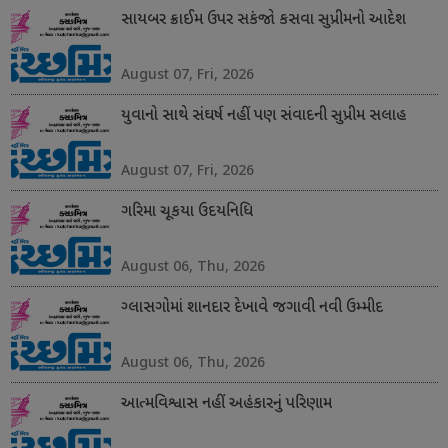
સાયબર ક્રાઈમ ઉપર સકંજો કસવા સુપ્રીમનો આદેશ
August 07, Fri, 2026
યુવાનો સાથે સંઘર્ષ નહીં પણ સંવાદની સુપ્રીમ સલાહ
August 07, Fri, 2026
ગરિમા ચૂકયા ઉદયનિધિ
August 06, Thu, 2026
ગ્લાસગોમાં શાનદાર દેખાવે જગાવી નવી ઉમ્મીદ
August 06, Thu, 2026
આત્મવિશ્વાસ નહીં અહંકારનું પરિણામ