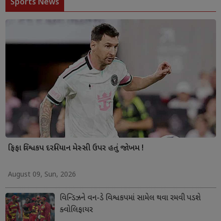
Sports News
ફિફા વિશ્વકપ દરમિયાન મેસ્સી ઉપર હતું જોખમ !
August 09, Sun, 2026
વિન્ડિઝને વન-ડે વિશ્વકપમાં સામેલ થવા રમવી પડશે
ક્વોલિફાયર