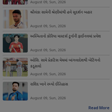
August 09, Sun, 2026
શ્રીલંકા સામેની શ્રેણીમાંથી હવે સુદર્શન બહાર
August 09, Sun, 2026
અસ્મિતાનો કોરિયા માસ્ટર્સ ટૂર્નાની ફાઈનલમાં પ્રવેશ
August 09, Sun, 2026
ઓસિ. સામે પ્રેકટિસ મેચમાં બાંગલાદેશથી બેટિંગનો
કડૂસલો
August 09, Sun, 2026
રાશિદ ખાને રચ્યો ઈતિહાસ
August 09, Sun, 2026
Read More