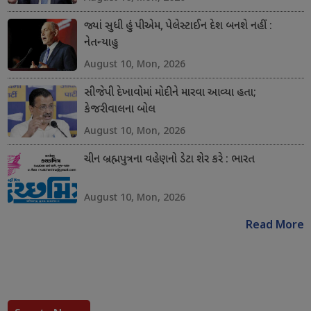
જ્યાં સુધી હું પીએમ, પેલેસ્ટાઈન દેશ બનશે નહીં :
નેતન્યાહુ
August 10, Mon, 2026
સીજેપી દેખાવોમાં મોદીને મારવા આવ્યા હતા;
કેજરીવાલના બોલ
August 10, Mon, 2026
ચીન બ્રહ્મપુત્રના વહેણનો ડેટા શેર કરે : ભારત
August 10, Mon, 2026
Read More