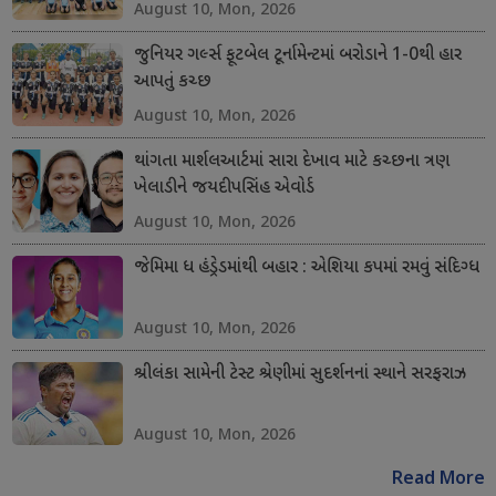
August 10, Mon, 2026
જુનિયર ગર્લ્સ ફૂટબેલ ટૂર્નામેન્ટમાં બરોડાને 1-0થી હાર
આપતું કચ્છ
August 10, Mon, 2026
થાંગતા માર્શલઆર્ટમાં સારા દેખાવ માટે કચ્છના ત્રણ
ખેલાડીને જયદીપસિંહ એવોર્ડ
August 10, Mon, 2026
જેમિમા ધ હંડ્રેડમાંથી બહાર : એશિયા કપમાં રમવું સંદિગ્ધ
August 10, Mon, 2026
શ્રીલંકા સામેની ટેસ્ટ શ્રેણીમાં સુદર્શનનાં સ્થાને સરફરાઝ
August 10, Mon, 2026
Read More