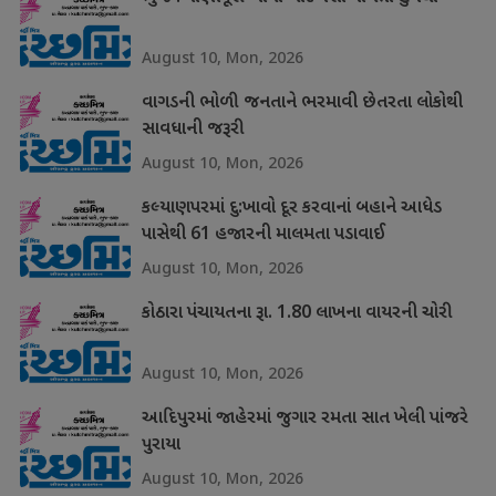
August 10, Mon, 2026
વાગડની ભોળી જનતાને ભરમાવી છેતરતા લોકોથી
સાવધાની જરૂરી
August 10, Mon, 2026
કલ્યાણપરમાં દુ:ખાવો દૂર કરવાનાં બહાને આધેડ
પાસેથી 61 હજારની માલમતા પડાવાઈ
August 10, Mon, 2026
કોઠારા પંચાયતના રૂા. 1.80 લાખના વાયરની ચોરી
August 10, Mon, 2026
આદિપુરમાં જાહેરમાં જુગાર રમતા સાત ખેલી પાંજરે
પુરાયા
August 10, Mon, 2026