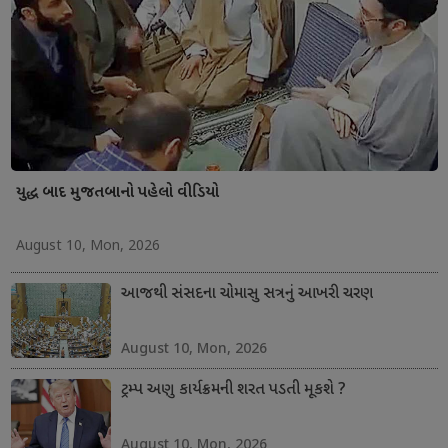
યુદ્ધ બાદ મુજતબાનો પહેલો વીડિયો
August 10, Mon, 2026
આજથી સંસદના ચોમાસુ સત્રનું આખરી ચરણ
August 10, Mon, 2026
ટ્રમ્પ અણુ કાર્યક્રમની શરત પડતી મૂકશે ?
August 10, Mon, 2026