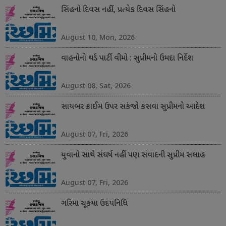
સિંહનો દિવસ નહીં, પ્રત્યેક દિવસ સિંહનો
August 10, Mon, 2026
વાહનોનો થર્ડ પાર્ટી વીમો : સુપ્રીમનો ઉમદા નિર્દેશ
August 08, Sat, 2026
સાયબર ક્રાઈમ ઉપર સકંજો કસવા સુપ્રીમનો આદેશ
August 07, Fri, 2026
યુવાનો સાથે સંઘર્ષ નહીં પણ સંવાદની સુપ્રીમ સલાહ
August 07, Fri, 2026
ગરિમા ચૂકયા ઉદયનિધિ