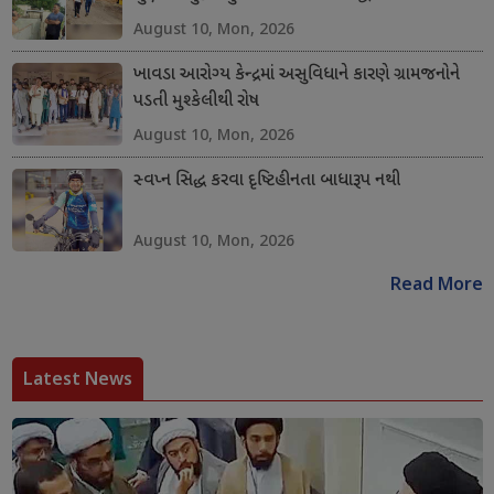
August 10, Mon, 2026
ખાવડા આરોગ્ય કેન્દ્રમાં અસુવિધાને કારણે ગ્રામજનોને
પડતી મુશ્કેલીથી રોષ
August 10, Mon, 2026
સ્વપ્ન સિદ્ધ કરવા દૃષ્ટિહીનતા બાધારૂપ નથી
August 10, Mon, 2026
Read More
Latest News