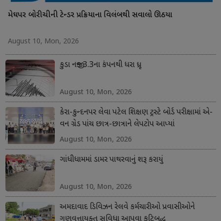
મેઘપર બોરીચીની ટેન્ડર પ્રક્રિયાના વિલંબથી સવાલો ઊઠયા
August 10, Mon, 2026
કુડા નજીક 3.3ના કંપનથી ધરા ધ્રૂજી
August 10, Mon, 2026
કેરા-કુન્દનપર લેવા પટેલ શિક્ષણ ટ્રસ્ટે બોર્ડ પરીક્ષામાં એ-
વન ગ્રેડ પાંચ છાત્ર-છાત્રાને લેપટોપ આપ્યાં
August 10, Mon, 2026
ગાંધીધામમાં ડામર પાથરવાનું શરૂ કરાયું
August 10, Mon, 2026
અમદાવાદ ડિવિઝન રેલવે કર્મચારીઓ પ્રવાસીઓને
ગુણવત્તાયુક્ત સુવિધા આપવા કટિબદ્ધ