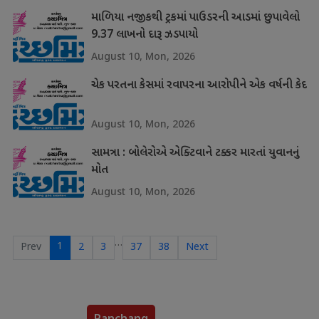
માળિયા નજીકથી ટ્રકમાં પાઉડરની આડમાં છુપાવેલો
9.37 લાખનો દારૂ ઝડપાયો
August 10, Mon, 2026
ચેક પરતના કેસમાં રવાપરના આરોપીને એક વર્ષની કેદ
August 10, Mon, 2026
સામત્રા : બોલેરોએ એક્ટિવાને ટક્કર મારતાં યુવાનનું
મોત
August 10, Mon, 2026
…
1
Prev
2
3
37
38
Next
Panchang