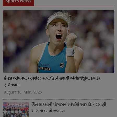
Sports News
કેનેડા ઓપનમાં અપસેટ : સબાલેંકાને હરાવી એલેકજેંડ્રોવા ક્વાર્ટર
ફાઇનલમાં
August 10, Mon, 2026
જિલ્લાકક્ષાની યોગાસન સ્પર્ધામાં આર.ડી. વરસાણી
શાળાના છાત્રો ઝળક્યા