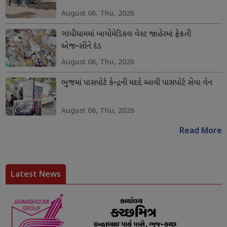
August 06, Thu, 2026
ગાંધીધામમાં બાયોમેડિકલ વેસ્ટ જાહેરમાં ફેકતી
એજન્સીને દંડ
August 06, Thu, 2026
ભુજમાં પાસપોર્ટ કેન્દ્રની મદદે આવી પાસપોર્ટ સેવા વેન
August 06, Thu, 2026
Read More
Latest News