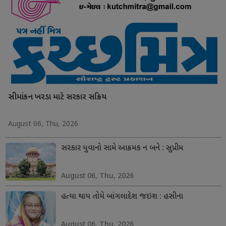
સીમાંકન ખરડા માટે સરકાર સક્રિય
August 06, Thu, 2026
સરકાર યુવાનો સામે આક્રમક ન બને : સુપ્રીમ
August 06, Thu, 2026
હત્યા થાય તોયે બાંગલાદેશ જઇશ : હસીના
August 06, Thu, 2026