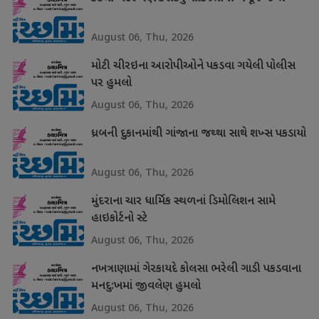
August 06, Thu, 2026
મોટી ચીરઇના આરોપીઓને પકડવા ગયેલી પોલીસ
પર હુમલો
August 06, Thu, 2026
ધ્રબની દુકાનમાંથી ગાંજાના જથ્થા સાથે શખ્સ પકડાયો
August 06, Thu, 2026
મુંદરાના ચાર ધાર્મિક સ્થળનાં ડિમોલિશન સામે
હાઇકોર્ટનો સ્ટે
August 06, Thu, 2026
નખત્રાણામાં ગેરકાયદે કોલસા ભરેલી ગાડી પકડવાના
મનદુ:ખમાં જીવલેણ હુમલો
August 06, Thu, 2026