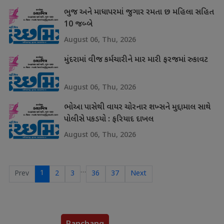
ભુજ અને માધાપરમાં જુગાર રમતા છ મહિલા સહિત
10 જબ્બે
August 06, Thu, 2026
મુંદરામાં વીજ કર્મચારીને માર મારી ફરજમાં રુકાવટ
August 06, Thu, 2026
ભોઆ પાસેથી વાયર ચોરનાર શખ્સને મુદ્દામાલ સાથે
પોલીસે પકડયો : ફરિયાદ દાખલ
August 06, Thu, 2026
…
1
Prev
2
3
36
37
Next
Panchang