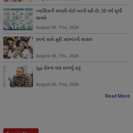
પ્લાસ્ટિકની ચલણી નોટો આવી રહી છે; 30 વર્ષ સુધી
ચાલશે
August 06, Thu, 2026
છાત્રો સામે ઝૂકી ઝારખંડની સરકાર
August 06, Thu, 2026
યુદ્ધ રોકવા પાક કરગર્યું હતું
August 06, Thu, 2026
Read More