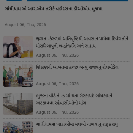
ગાંધીધામ એ.આર.એમ તરીકે વડોદરાના ડીઓએમ મુકાયા
August 06, Thu, 2026
ગુજરાત -કેરળમાં અતિવૃષ્ટિથી અવસાન પામેલા દિવંગતોને
મોરારિબાપુની શ્રદ્ધાંજલિ અને સહાય
August 06, Thu, 2026
શિક્ષણની બાબતમાં કચ્છ બન્યું રાજ્યનું રોલમોડેલ
August 06, Thu, 2026
ભુજના વોર્ડ નં.-5 માં થતા ગેરકાયદે બાંધકામને
અટકાવવા રહેવાસીઓની માંગ
August 06, Thu, 2026
ગાંધીધામમાં ખાડાઓમાં મલબો નાખવાનું શરૂ કરાયું