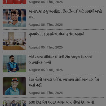
August 06, Thu, 2026
અલ્કરાજ હજુ અનફિટ : સિનસિનાટી ઓપનમાંથી ખસી
ગયો
August 06, Thu, 2026
મુખ્યમંત્રીને કોમનવેલ્થ ગેમ્સ ફલેગ અપાયો
August 06, Thu, 2026
ઝહિર લંકા પ્રીમિયર લીગની ટીમ જાફના કિંગ્સનો
સહમાલિક બન્યો
August 06, Thu, 2026
ટેસ્ટ શ્રેણી અગાઉ ઓસિ. ભારતમાં કોઈ અભ્યાસ મેચ
રમશે નહીં
August 06, Thu, 2026
600 ટેસ્ટ મેચ રમનાર ભારત માત્ર ત્રીજો દેશ બનશે