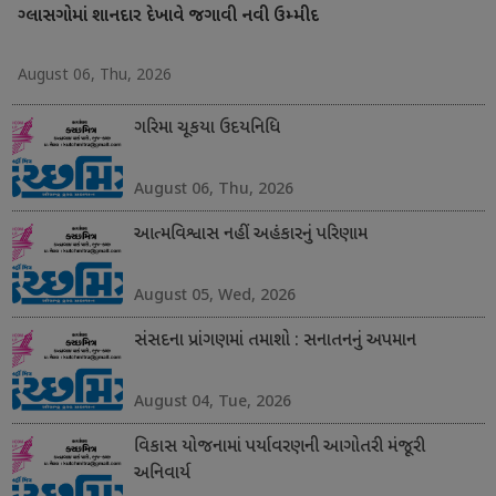
ગ્લાસગોમાં શાનદાર દેખાવે જગાવી નવી ઉમ્મીદ
August 06, Thu, 2026
ગરિમા ચૂકયા ઉદયનિધિ
August 06, Thu, 2026
આત્મવિશ્વાસ નહીં અહંકારનું પરિણામ
August 05, Wed, 2026
સંસદના પ્રાંગણમાં તમાશો : સનાતનનું અપમાન
August 04, Tue, 2026
વિકાસ યોજનામાં પર્યાવરણની આગોતરી મંજૂરી
અનિવાર્ય