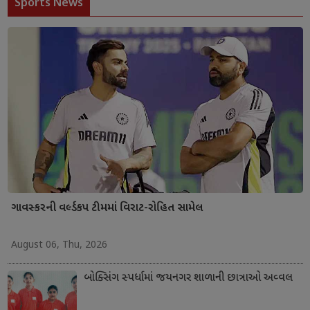
Sports News
ગાવસ્કરની વર્લ્ડકપ ટીમમાં વિરાટ-રોહિત સામેલ
August 06, Thu, 2026
બોક્સિંગ સ્પર્ધામાં જયનગર શાળાની છાત્રાઓ અવ્વલ