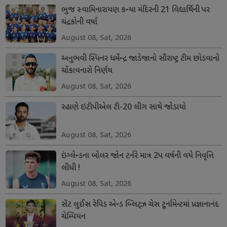
ભુજ સ્વામિનારાયણ કન્યા મંદિરની 21 વિદ્યાર્થિની પર
ચંદ્રકોની વર્ષા
August 08, Sat, 2026
અનુભવી સ્પિનર ધર્મેન્દ્ર જાડેજાનો સૌરાષ્ટ્ર ટીમ છોડવાનો
ચોંકાવનારો નિર્ણય
August 08, Sat, 2026
રહાણે ઇટીપીએલ ટી-20 લીગ સાથે જોડાયો
August 08, Sat, 2026
ઇંગ્લેન્ડના બોલર જોન ટર્નરે માત્ર 2પ વર્ષની વયે નિવૃત્તિ
લીધી !
August 08, Sat, 2026
સેંટ લુઈસ રેપિડ એન્ડ બ્લિટ્ઝ ચેસ ટૂર્નામેન્ટમાં પ્રજ્ઞાનાનંદ
ચેમ્પિયન