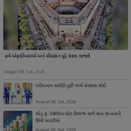
હવે એફસીઆરએ અને સીમાંકન મુદ્દે સંસદ ગાજશે
August 08, Sat, 2026
પાકિસ્તાન-સાઉદી-તુર્કી વચ્ચે સંરક્ષણ સોદો
August 08, Sat, 2026
સોનું રૂા. 3400ના મોટા ઉછાળા સાથે સાત સપ્તાહની
ઊંચી સપાટીએ
August 08, Sat, 2026