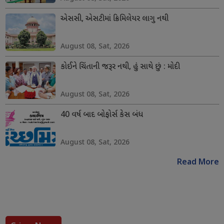
એસસી, એસટીમાં ક્રિમિલેયર લાગુ નથી
August 08, Sat, 2026
કોઈને ચિંતાની જરૂર નથી, હું સાથે છું : મોદી
August 08, Sat, 2026
40 વર્ષ બાદ બોફોર્સ કેસ બંધ
August 08, Sat, 2026
Read More