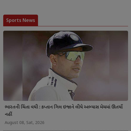
Sports News
ભારતની ચિંતા વધી : કપ્તાન ગિલ ઇજાને લીધે અભ્યાસ મેચમાં ઊતર્યો
નહીં
August 08, Sat, 2026