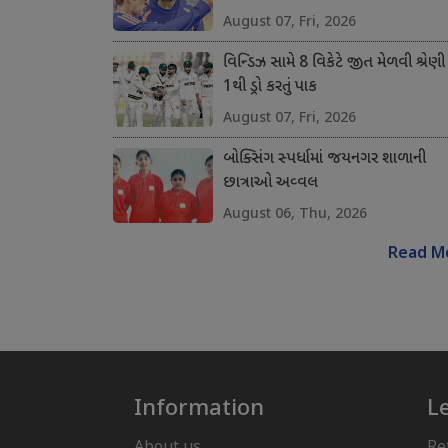
August 07, Fri, 2026
વિન્ડિઝ સામે 8 વિકેટે જીત મેળવી શ્રેણી
1થી ડ્રો કરતું પાક
August 07, Fri, 2026
બોક્સિંગ સ્પર્ધામાં જયનગર શાળાની
છાત્રાઓ અવ્વલ
August 06, Thu, 2026
Read M
Information
L
About us
Re