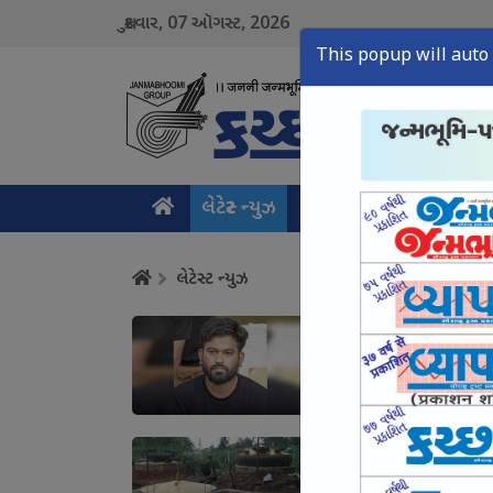
07
2026
શુક્રવાર,
ઑગસ્ટ,
This popup will auto 
લેટેસ્ટ ન્યુઝ
મુખ્ય સમાચાર
ક્રાઇમ ન
લેટેસ્ટ ન્યુઝ
હવે બેરોજગાર યુવાનો 
August 07, Fri, 2026
ગોબરગેસ કિસાનોને ક