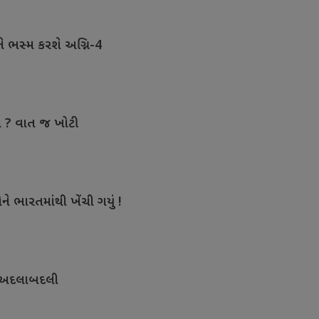
ુને ભસ્મ કરશે અગ્નિ-4
લ ? વાત જ ખોટી
ને ભારતમાંથી ખેંચી ગયું !
ી અદલાબદલી