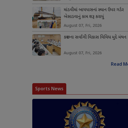
માંડવીમાં બાયપાસનાં સ્થાન ઉપર ગર્ડર
બેસાડવાનું કામ શરૂ કરાયું
August 07, Fri, 2026
કચ્છના સર્વાંગી વિકાસ વિવિધ મુદે મંથન
August 07, Fri, 2026
Read M
Sports News