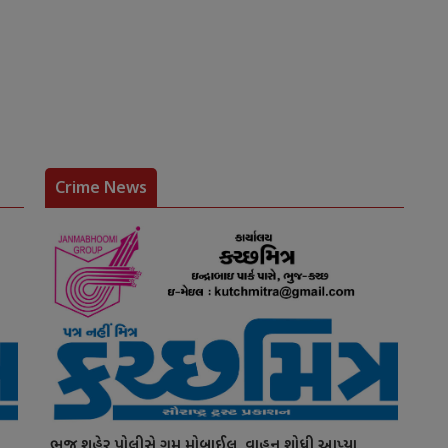
Crime News
ભુજ શહેર પોલીસે ગુમ મોબાઈલ, વાહન શોધી આપ્યા