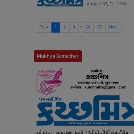
August 07, Fri, 2026
…
1
Prev
2
3
26
27
Next
Mukhya Samachar
હવે મુંદરા - અમદાવાદ વચ્ચે 17મીથી સીધી હવાઈસેવા