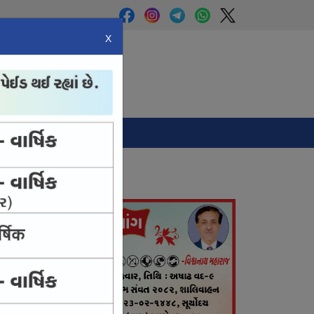
X
Panchang