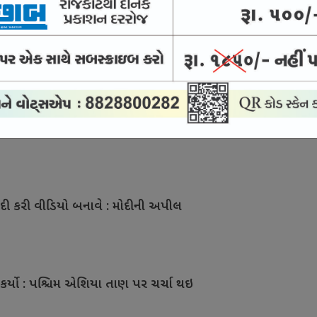
ને 10 વર્ષની જેલ
િજુની રાહુલને અપીલ
દી કરી વીડિયો બનાવે : મોદીની અપીલ
 કર્યો : પશ્ચિમ એશિયા તાણ પર ચર્ચા થઇ