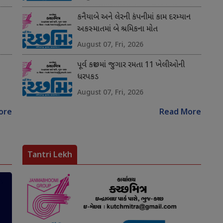
કનૈયાબે અને લેરની કંપનીમાં કામ દરમ્યાન
અકસ્માતમાં બે શ્રમિકના મોત
August 07, Fri, 2026
પૂર્વ કચ્છમાં જુગાર રમતા 11 ખેલીઓની
ધરપકડ
August 07, Fri, 2026
ore
Read More
Tantri Lekh