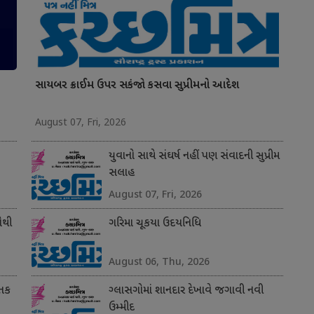
સાયબર ક્રાઈમ ઉપર સકંજો કસવા સુપ્રીમનો આદેશ
August 07, Fri, 2026
યુવાનો સાથે સંઘર્ષ નહીં પણ સંવાદની સુપ્રીમ
સલાહ
August 07, Fri, 2026
સૌથી
ગરિમા ચૂકયા ઉદયનિધિ
August 06, Thu, 2026
 તક
ગ્લાસગોમાં શાનદાર દેખાવે જગાવી નવી
ઉમ્મીદ