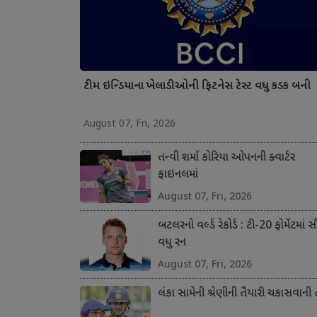
ટીમ ઇન્ડિયાના ખેલાડીઓની ફિટનેસ ટેસ્ટ વધુ કડક બની
August 07, Fri, 2026
તન્વી શર્મા કોરિયા ઓપનની ક્વાર્ટર
ફાઇનલમાં
August 07, Fri, 2026
બટલરનો વર્લ્ડ રેકોર્ડ : ટી-20 ફોર્મેટમાં 
વધુ રન
August 07, Fri, 2026
લંકા સામેની શ્રેણીની તૈયારી ચકાસવાની