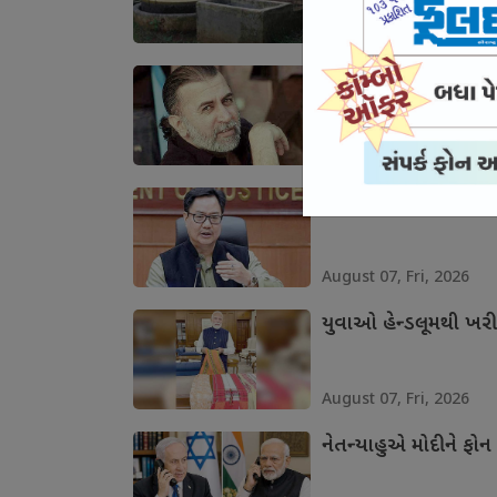
August 07, Fri, 2026
દુષ્કર્મના દોષી તેજપાલ
August 07, Fri, 2026
સતત બીજા દિવસે રિજ
August 07, Fri, 2026
યુવાઓ હેન્ડલૂમથી ખરી
August 07, Fri, 2026
નેતન્યાહુએ મોદીને ફોન