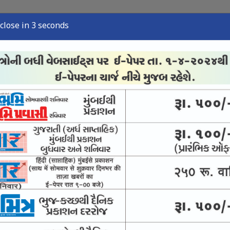
close in 2 seconds
્યુઝ
સ્પોર્ટ્સ ન્યુઝ
તંત્રી લેખ
અવસાન નોંધ
ઈ-પેપર
માટે લડશે સીજેપી
માણી કરાવશે