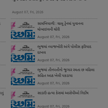
August 07, Fri, 2026
ત
સામખિયાળી : ચાલુ ટ્રેનમાં યુવાનના
મોબાઇલની ચોરી
August 07, Fri, 2026
ભુજમાં વ્યાજખોરી અંગે પોલીસ ફરિયાદ
દાખલ
August 07, Fri, 2026
ભુજમાં તીનપત્તીનો જુગાર રમતા છ મહિલા
સહિત આઠ ખેલી પકડાયા
August 07, Fri, 2026
નું
સાડાઉ હત્યા કેસમાં આરોપીઓ નિર્દોષ
August 07, Fri, 2026