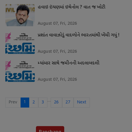
હવાઇ ઇંધણમાં ઇથેનોલ ? વાત જ ખોટી
August 07, Fri, 2026
પ્રશાંત વાવાઝોડું વાદળોને ભારતમાંથી ખેંચી ગયું !
August 07, Fri, 2026
મ્યાંમાર સાથે જમીનની અદલાબદલી
August 07, Fri, 2026
…
1
Prev
2
3
26
27
Next
Panchang