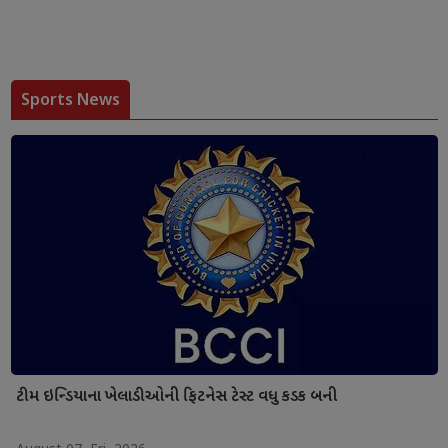
Sports News
ટીમ ઇન્ડિયાના ખેલાડીઓની ફિટનેસ ટેસ્ટ વધુ કડક બની