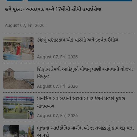
હવે મુંદરા - અમદાવાદ વચ્ચે 17મીથી સીધી હવાઈસેવા
August 07, Fri, 2026
કચ્છનું વણાટકામ એક વારસો અને જીવંત ઉદ્યોગ
August 07, Fri, 2026
શિણાય ડેમથી આદિપુરને પીવાનું પાણી આપવાની યોજના
નિષ્ફળ
August 07, Fri, 2026
માનસિક સ્વાસ્થ્યની સારવાર માટે દેશને મળશે કુશળ
માનવબળ
August 07, Fri, 2026
ભુજના આઇકોનિક માર્ગના બીજા તબક્કાનું કામ શરૂ થતાં
આનંદો