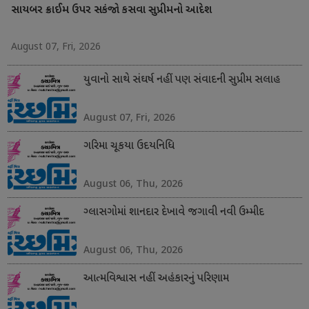
સાયબર ક્રાઈમ ઉપર સકંજો કસવા સુપ્રીમનો આદેશ
August 07, Fri, 2026
યુવાનો સાથે સંઘર્ષ નહીં પણ સંવાદની સુપ્રીમ સલાહ
August 07, Fri, 2026
ગરિમા ચૂકયા ઉદયનિધિ
August 06, Thu, 2026
ગ્લાસગોમાં શાનદાર દેખાવે જગાવી નવી ઉમ્મીદ
August 06, Thu, 2026
આત્મવિશ્વાસ નહીં અહંકારનું પરિણામ