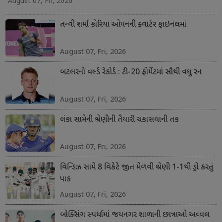
August 07, Fri, 2026
તન્વી શર્મા કોરિયા ઓપનની ક્વાર્ટર ફાઇનલમાં
August 07, Fri, 2026
બટલરનો વર્લ્ડ રેકોર્ડ : ટી-20 ફોર્મેટમાં સૌથી વધુ રન
August 07, Fri, 2026
લંકા સામેની શ્રેણીની તૈયારી ચકાસવાની તક
August 07, Fri, 2026
વિન્ડિઝ સામે 8 વિકેટે જીત મેળવી શ્રેણી 1-1થી ડ્રો કરતું
પાક
August 07, Fri, 2026
બોક્સિંગ સ્પર્ધામાં જયનગર શાળાની છાત્રાઓ અવ્વલ