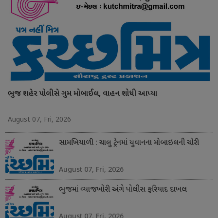
ભુજ શહેર પોલીસે ગુમ મોબાઈલ, વાહન શોધી આપ્યા
August 07, Fri, 2026
સામખિયાળી : ચાલુ ટ્રેનમાં યુવાનના મોબાઇલની ચોરી
August 07, Fri, 2026
ભુજમાં વ્યાજખોરી અંગે પોલીસ ફરિયાદ દાખલ
August 07, Fri, 2026