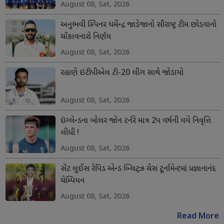
August 08, Sat, 2026
અનુભવી સ્પિનર ધર્મેન્દ્ર જાડેજાનો સૌરાષ્ટ્ર ટીમ છોડવાનો
ચોંકાવનારો નિર્ણય
August 08, Sat, 2026
રહાણે ઇટીપીએલ ટી-20 લીગ સાથે જોડાયો
August 08, Sat, 2026
ઇંગ્લેન્ડના બોલર જોન ટર્નરે માત્ર 2પ વર્ષની વયે નિવૃત્તિ
લીધી !
August 08, Sat, 2026
સેંટ લુઈસ રેપિડ એન્ડ બ્લિટ્ઝ ચેસ ટૂર્નામેન્ટમાં પ્રજ્ઞાનાનંદ
ચેમ્પિયન
August 08, Sat, 2026
Read More