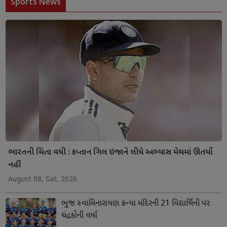
Sports News
ભારતની ચિંતા વધી : કપ્તાન ગિલ ઇજાને લીધે અભ્યાસ મેચમાં ઊતર્યો
નહીં
August 08, Sat, 2026
ભુજ સ્વામિનારાયણ કન્યા મંદિરની 21 વિદ્યાર્થિની પર
ચંદ્રકોની વર્ષા