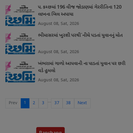
પ. કચ્છમાં 196 વીજ જોડાણમાં ગેરરીતિના 120
લાખના બિલ અપાયા
August 08, Sat, 2026
ભીમાસરમાં ખુરશી પરથી`નીચે પડતાં યુવાનનું મોત
August 08, Sat, 2026
ખંભરામાં ગાળો આપવાની ના પાડતાં યુવાન પર છરી
વડે હુમલો
August 08, Sat, 2026
…
1
Prev
2
3
37
38
Next
Panchang