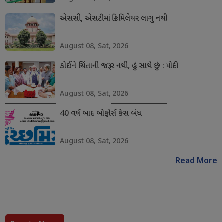
એસસી, એસટીમાં ક્રિમિલેયર લાગુ નથી
August 08, Sat, 2026
કોઈને ચિંતાની જરૂર નથી, હું સાથે છું : મોદી
August 08, Sat, 2026
40 વર્ષ બાદ બોફોર્સ કેસ બંધ
August 08, Sat, 2026
Read More