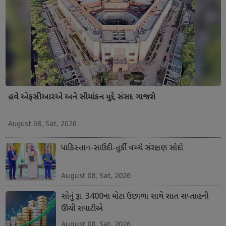
હવે એફસીઆરએ અને સીમાંકન મુદ્દે સંસદ ગાજશે
August 08, Sat, 2026
પાકિસ્તાન-સાઉદી-તુર્કી વચ્ચે સંરક્ષણ સોદો
August 08, Sat, 2026
સોનું રૂા. 3400ના મોટા ઉછાળા સાથે સાત સપ્તાહની
ઊંચી સપાટીએ
August 08, Sat, 2026