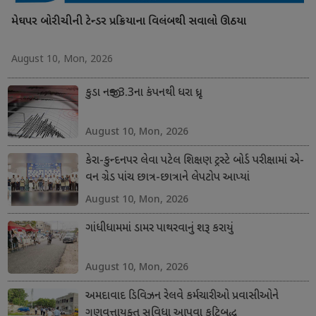
મેઘપર બોરીચીની ટેન્ડર પ્રક્રિયાના વિલંબથી સવાલો ઊઠયા
August 10, Mon, 2026
કુડા નજીક 3.3ના કંપનથી ધરા ધ્રૂજી
August 10, Mon, 2026
કેરા-કુન્દનપર લેવા પટેલ શિક્ષણ ટ્રસ્ટે બોર્ડ પરીક્ષામાં એ-
વન ગ્રેડ પાંચ છાત્ર-છાત્રાને લેપટોપ આપ્યાં
August 10, Mon, 2026
ગાંધીધામમાં ડામર પાથરવાનું શરૂ કરાયું
August 10, Mon, 2026
અમદાવાદ ડિવિઝન રેલવે કર્મચારીઓ પ્રવાસીઓને
ગુણવત્તાયુક્ત સુવિધા આપવા કટિબદ્ધ