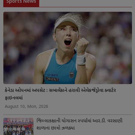
Sports News
કેનેડા ઓપનમાં અપસેટ : સબાલેંકાને હરાવી એલેકજેંડ્રોવા ક્વાર્ટર
ફાઇનલમાં
August 10, Mon, 2026
જિલ્લાકક્ષાની યોગાસન સ્પર્ધામાં આર.ડી. વરસાણી
શાળાના છાત્રો ઝળક્યા