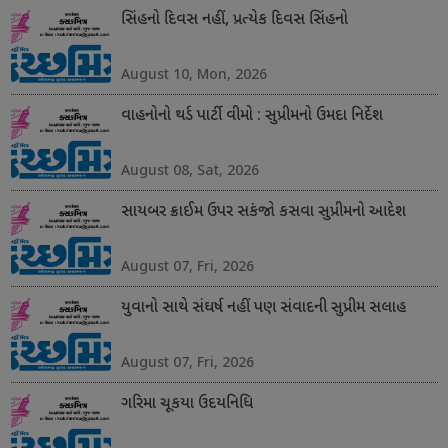
સિંહનો દિવસ નહીં, પ્રત્યેક દિવસ સિંહનો
August 10, Mon, 2026
વાહનોનો થર્ડ પાર્ટી વીમો : સુપ્રીમનો ઉમદા નિર્દેશ
August 08, Sat, 2026
સાયબર ક્રાઈમ ઉપર સકંજો કસવા સુપ્રીમનો આદેશ
August 07, Fri, 2026
યુવાનો સાથે સંઘર્ષ નહીં પણ સંવાદની સુપ્રીમ સલાહ
August 07, Fri, 2026
ગરિમા ચૂકયા ઉદયનિધિ