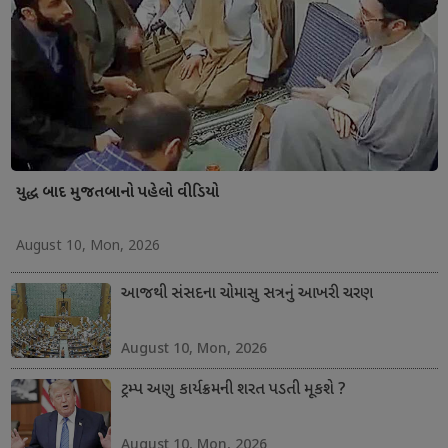
યુદ્ધ બાદ મુજતબાનો પહેલો વીડિયો
August 10, Mon, 2026
આજથી સંસદના ચોમાસુ સત્રનું આખરી ચરણ
August 10, Mon, 2026
ટ્રમ્પ અણુ કાર્યક્રમની શરત પડતી મૂકશે ?
August 10, Mon, 2026