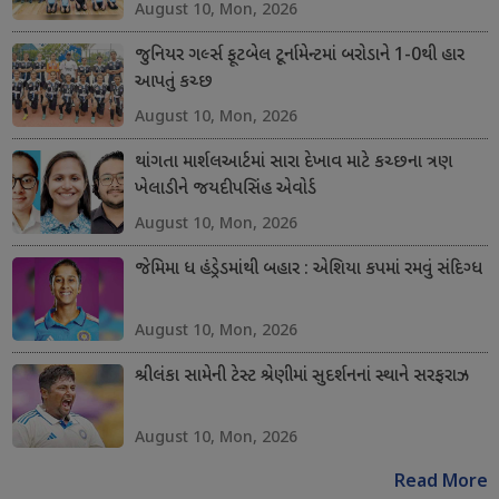
August 10, Mon, 2026
જુનિયર ગર્લ્સ ફૂટબેલ ટૂર્નામેન્ટમાં બરોડાને 1-0થી હાર
આપતું કચ્છ
August 10, Mon, 2026
થાંગતા માર્શલઆર્ટમાં સારા દેખાવ માટે કચ્છના ત્રણ
ખેલાડીને જયદીપસિંહ એવોર્ડ
August 10, Mon, 2026
જેમિમા ધ હંડ્રેડમાંથી બહાર : એશિયા કપમાં રમવું સંદિગ્ધ
August 10, Mon, 2026
શ્રીલંકા સામેની ટેસ્ટ શ્રેણીમાં સુદર્શનનાં સ્થાને સરફરાઝ
August 10, Mon, 2026
Read More