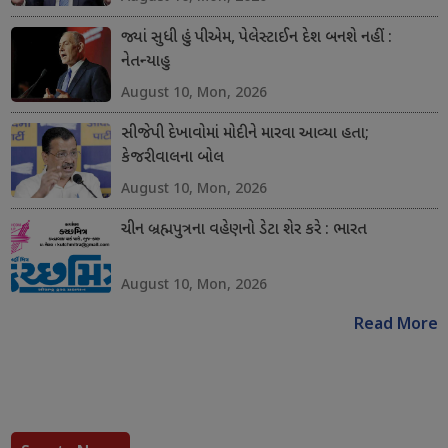
જ્યાં સુધી હું પીએમ, પેલેસ્ટાઈન દેશ બનશે નહીં :
નેતન્યાહુ
August 10, Mon, 2026
સીજેપી દેખાવોમાં મોદીને મારવા આવ્યા હતા;
કેજરીવાલના બોલ
August 10, Mon, 2026
ચીન બ્રહ્મપુત્રના વહેણનો ડેટા શેર કરે : ભારત
August 10, Mon, 2026
Read More