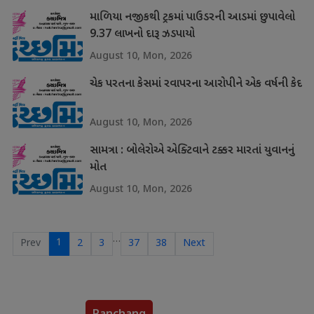
માળિયા નજીકથી ટ્રકમાં પાઉડરની આડમાં છુપાવેલો
9.37 લાખનો દારૂ ઝડપાયો
August 10, Mon, 2026
ચેક પરતના કેસમાં રવાપરના આરોપીને એક વર્ષની કેદ
August 10, Mon, 2026
સામત્રા : બોલેરોએ એક્ટિવાને ટક્કર મારતાં યુવાનનું
મોત
August 10, Mon, 2026
…
1
Prev
2
3
37
38
Next
Panchang