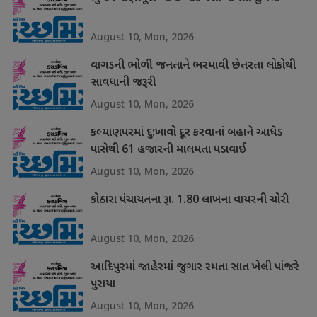
August 10, Mon, 2026
વાગડની ભોળી જનતાને ભરમાવી છેતરતા લોકોથી
સાવધાની જરૂરી
August 10, Mon, 2026
કલ્યાણપરમાં દુ:ખાવો દૂર કરવાનાં બહાને આધેડ
પાસેથી 61 હજારની માલમતા પડાવાઈ
August 10, Mon, 2026
કોઠારા પંચાયતના રૂા. 1.80 લાખના વાયરની ચોરી
August 10, Mon, 2026
આદિપુરમાં જાહેરમાં જુગાર રમતા સાત ખેલી પાંજરે
પુરાયા
August 10, Mon, 2026