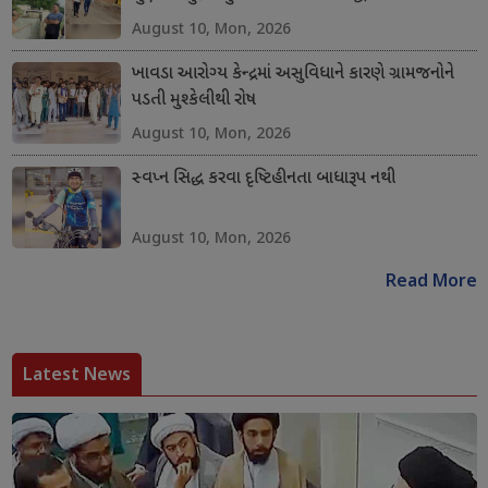
August 10, Mon, 2026
ખાવડા આરોગ્ય કેન્દ્રમાં અસુવિધાને કારણે ગ્રામજનોને
પડતી મુશ્કેલીથી રોષ
August 10, Mon, 2026
સ્વપ્ન સિદ્ધ કરવા દૃષ્ટિહીનતા બાધારૂપ નથી
August 10, Mon, 2026
Read More
Latest News