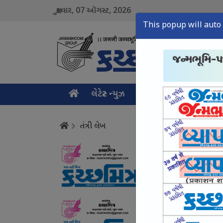
07
2026
શુક્રવાર,
ઑગસ્ટ,
This popup will auto 
લેટેસ્ટ ન્યુઝ
મુખ્ય સમાચાર
ક્રાઇમ ન
તંત્રી લેખ
સાયબર ક્રાઈમ ઉપર સક
August 07, Fri, 2026
યુવાનો સાથે સંઘર્ષ નહ