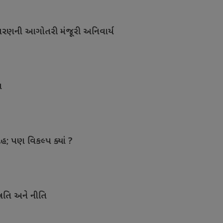
ાવરણની આગોતરી મંજૂરી અનિવાર્ય
ત
ેહ; પણ વિકલ્પ ક્યાં ?
નતિ અને નીતિ