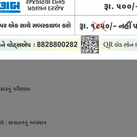
ખાવે જગાવી નવી ઉમ્મીદ
કારનું પરિણામ
ાશો : સનાતનનું અપમાન