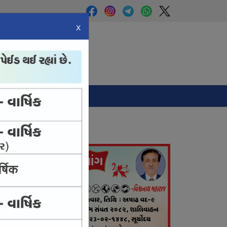
X
Panchang