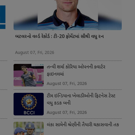
બટલરનો વર્લ્ડ રેકોર્ડ : ટી-20 ફોર્મેટમાં સૌથી વધુ રન
August 07, Fri, 2026
તન્વી શર્મા કોરિયા ઓપનની ક્વાર્ટર
ફાઇનલમાં
August 07, Fri, 2026
ટીમ ઇન્ડિયાના ખેલાડીઓની ફિટનેસ ટેસ્ટ
વધુ કડક બની
August 07, Fri, 2026
લંકા સામેની શ્રેણીની તૈયારી ચકાસવાની તક