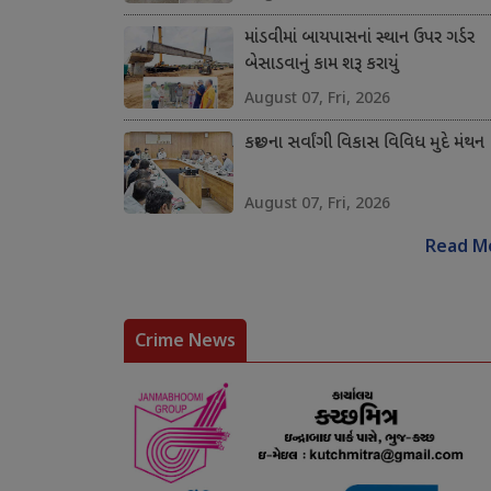
માંડવીમાં બાયપાસનાં સ્થાન ઉપર ગર્ડર
બેસાડવાનું કામ શરૂ કરાયું
August 07, Fri, 2026
કચ્છના સર્વાંગી વિકાસ વિવિધ મુદે મંથન
August 07, Fri, 2026
Read M
Crime News