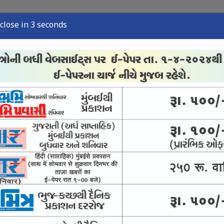
close in 2 seconds
્યુઝ
સ્પોર્ટ્સ ન્યુઝ
તંત્રી લેખ
અવસાન નોંધ
ઈ-પેપર
ંજો કસવા સુપ્રીમનો આદેશ
ીં પણ સંવાદની સુપ્રીમ સલાહ