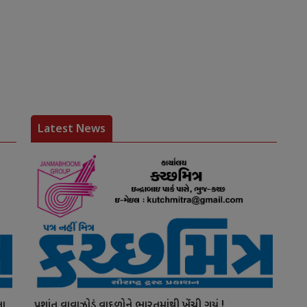
Latest News
ના
પ્રશાંત વાવાઝોડું વાદળોને ભારતમાંથી ખેંચી ગયું !