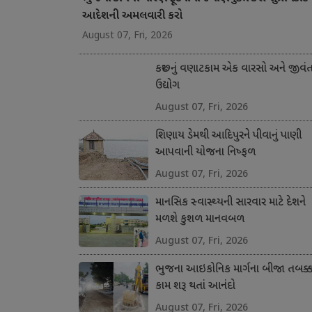
આદેશની અમલવારી કરો
August 07, Fri, 2026
કચ્છનું વણાટકામ એક વારસો અને જીવં
ઉદ્યોગ
August 07, Fri, 2026
શિણાય ડેમથી આદિપુરને પીવાનું પાણી
આપવાની યોજના નિષ્ફળ
August 07, Fri, 2026
માનસિક સ્વાસ્થ્યની સારવાર માટે દેશને
મળશે કુશળ માનવબળ
August 07, Fri, 2026
ભુજના આઇકોનિક માર્ગના બીજા તબક્કા
કામ શરૂ થતાં આનંદો
August 07, Fri, 2026