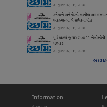
August 07, Fri, 2026
કનૈયાબે અને લેરની કંપનીમાં કામ દરમ્યા
અકસ્માતમાં બે શ્રમિકના મોત
August 07, Fri, 2026
પૂર્વ કચ્છમાં જુગાર રમતા 11 ખેલીઓની
ધરપકડ
August 07, Fri, 2026
Read M
Information
L
About us
Re