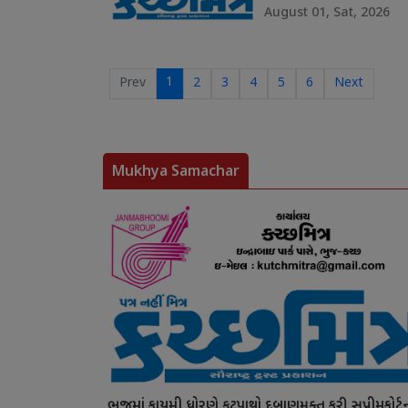
August 01, Sat, 2026
1
Prev
2
3
4
5
6
Next
Mukhya Samachar
ભુજમાં કાયમી ધોરણે ફૂટપાથો દબાણમુક્ત કરી સુપ્રીમકોર્ટ