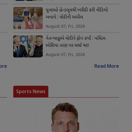
યુવાઓ હેન્ડલૂમથી ખરીદી કરી વીડિયો
બનાવે : મોદીની અપીલ
August 07, Fri, 2026
નેતન્યાહુએ મોદીને ફોન કર્યો : પશ્ચિમ
એશિયા તાણ પર ચર્ચા થઇ
August 07, Fri, 2026
ore
Read More
Sports News