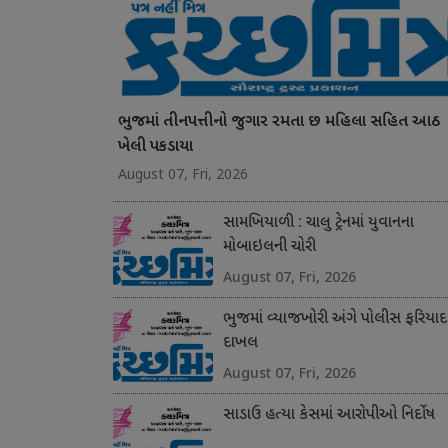
ભુજમાં તીનપત્તીનો જુગાર રમતા છ મહિલા સહિત આઠ
ખેલી પકડાયા
August 07, Fri, 2026
સામખિયાળી : ચાલુ ટ્રેનમાં યુવાનના
મોબાઇલની ચોરી
August 07, Fri, 2026
ભુજમાં વ્યાજખોરી અંગે પોલીસ ફરિયાદ
દાખલ
August 07, Fri, 2026
સાડાઉ હત્યા કેસમાં આરોપીઓ નિર્દોષ