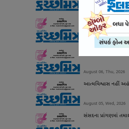
August 07, Fri, 2026
ગરિમા ચૂકયા ઉદયનિધિ
August 06, Thu, 2026
ગ્લાસગોમાં શાનદાર દે
August 06, Thu, 2026
આત્મવિશ્વાસ નહીં અહં
August 05, Wed, 2026
સંસદના પ્રાંગણમાં તમ