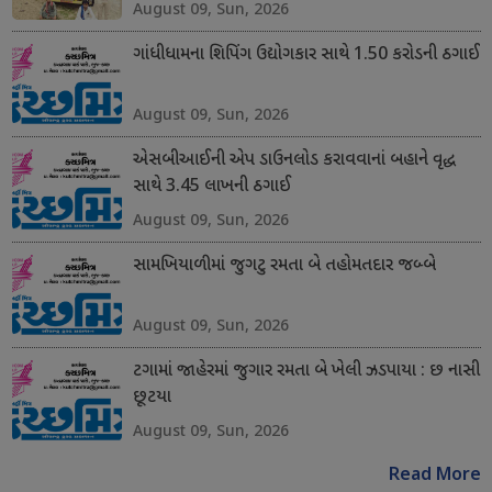
August 09, Sun, 2026
ગાંધીધામના શિપિંગ ઉદ્યોગકાર સાથે 1.50 કરોડની ઠગાઈ
August 09, Sun, 2026
એસબીઆઈની એપ ડાઉનલોડ કરાવવાનાં બહાને વૃદ્ધ
સાથે 3.45 લાખની ઠગાઈ
August 09, Sun, 2026
સામખિયાળીમાં જુગટુ રમતા બે તહોમતદાર જબ્બે
August 09, Sun, 2026
ટગામાં જાહેરમાં જુગાર રમતા બે ખેલી ઝડપાયા : છ નાસી
છૂટયા
August 09, Sun, 2026
Read More