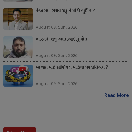
પંજાબમાં રાઘવ ચઢ્ઢાને મોટી ભૂમિકા?
August 09, Sun, 2026
ભારતના શત્રુ આતંકવાદીનું મોત
August 09, Sun, 2026
બાળકો માટે સોશિયલ મીડિયા પર પ્રતિબંધ ?
August 09, Sun, 2026
Read More