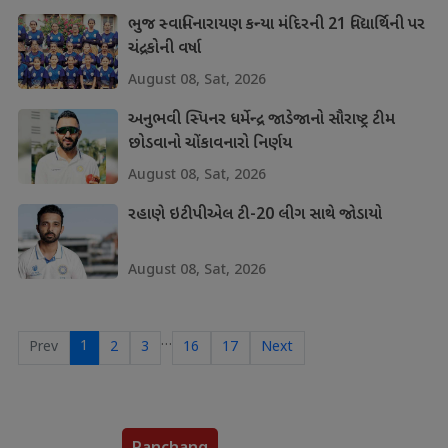
ભુજ સ્વામિનારાયણ કન્યા મંદિરની 21 વિદ્યાર્થિની પર
ચંદ્રકોની વર્ષા
August 08, Sat, 2026
અનુભવી સ્પિનર ધર્મેન્દ્ર જાડેજાનો સૌરાષ્ટ્ર ટીમ
છોડવાનો ચોંકાવનારો નિર્ણય
August 08, Sat, 2026
રહાણે ઇટીપીએલ ટી-20 લીગ સાથે જોડાયો
August 08, Sat, 2026
…
1
Prev
2
3
16
17
Next
Panchang