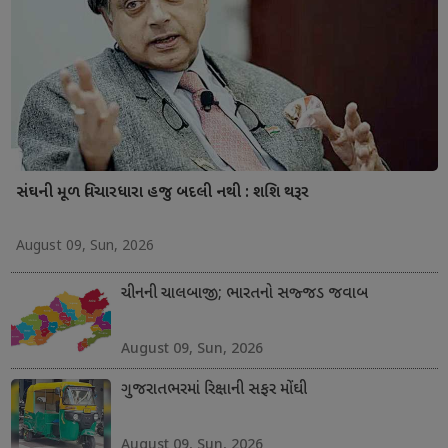
સંઘની મૂળ વિચારધારા હજુ બદલી નથી : શશિ થરૂર
August 09, Sun, 2026
ચીનની ચાલબાજી; ભારતનો સજ્જડ જવાબ
August 09, Sun, 2026
ગુજરાતભરમાં રિક્ષાની સફર મોંઘી
August 09, Sun, 2026