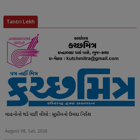
Tantri Lekh
વાહનોનો થર્ડ પાર્ટી વીમો : સુપ્રીમનો ઉમદા નિર્દેશ
August 08, Sat, 2026