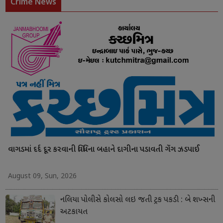
Crime News
વાગડમાં દર્દ દૂર કરવાની વિધિના બહાને દાગીના પડાવતી ગેંગ ઝડપાઈ
August 09, Sun, 2026
નલિયા પોલીસે કોલસો લઇ જતી ટ્રક પકડી : બે શખ્સની
અટકાયત