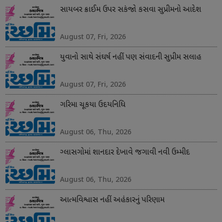
સાયબર ક્રાઈમ ઉપર સકંજો કસવા સુપ્રીમનો આદેશ
August 07, Fri, 2026
યુવાનો સાથે સંઘર્ષ નહીં પણ સંવાદની સુપ્રીમ સલાહ
August 07, Fri, 2026
ગરિમા ચૂકયા ઉદયનિધિ
August 06, Thu, 2026
ગ્લાસગોમાં શાનદાર દેખાવે જગાવી નવી ઉમ્મીદ
August 06, Thu, 2026
આત્મવિશ્વાસ નહીં અહંકારનું પરિણામ