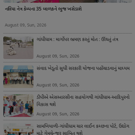
નલિયા નેત્ર કેમ્પના 35 બાળકને ભુજ ખસેડાશે
August 09, Sun, 2026
ગાંધીધામ : માર્ગો પર ભ્રમણ કરતું મોત : ઊંઘતું તંત્ર
August 09, Sun, 2026
સંવાદ ખેડૂતો સુધી સરકારી યોજના પહોંચાડવાનું માધ્યમ
August 09, Sun, 2026
ડીપીએ એસઆરસીના સહયોગથી ગાંધીધામ-આદિપુરનો
વિકાસ થશે
August 09, Sun, 2026
સામખિયાળી-ગાંધીધામ ચાર લાઈન કચ્છના પોર્ટ, ઉદ્યોગ
માટે ગેમચેન્જર સાબિત થશે