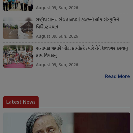
August 09, Sun, 2026
રાષ્ટ્રીય માનવ સંગ્રહાલયમાં કચ્છની લોક સંસ્કૃતિને
વિશિષ્ટ સ્થાન
August 09, Sun, 2026
સત્તાપક્ષ જ્યારે ખોટા કાર્યો કરે ત્યારે તેને ઉજાગર કરવાનું
કામ વિપક્ષનું
August 09, Sun, 2026
Read More
Latest News