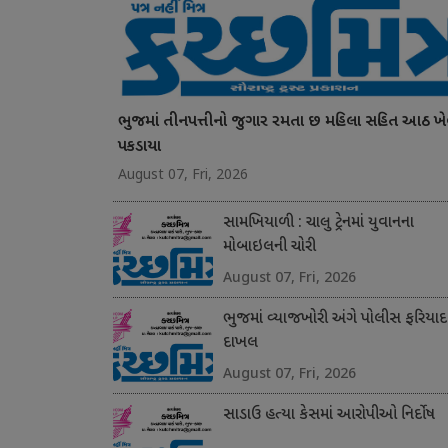
ભુજમાં તીનપત્તીનો જુગાર રમતા છ મહિલા સહિત આઠ ખે
પકડાયા
August 07, Fri, 2026
સામખિયાળી : ચાલુ ટ્રેનમાં યુવાનના
મોબાઇલની ચોરી
August 07, Fri, 2026
ભુજમાં વ્યાજખોરી અંગે પોલીસ ફરિયાદ
દાખલ
August 07, Fri, 2026
સાડાઉ હત્યા કેસમાં આરોપીઓ નિર્દોષ