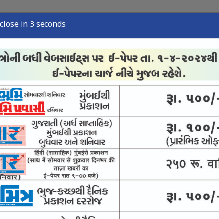
close in 2 seconds
્યુઝ
સ્પોર્ટ્સ ન્યુઝ
તંત્રી લેખ
અવસાન નોંધ
ઈ-પેપર