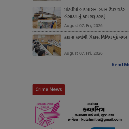
માંડવીમાં બાયપાસનાં સ્થાન ઉપર ગર્ડર
બેસાડવાનું કામ શરૂ કરાયું
August 07, Fri, 2026
કચ્છના સર્વાંગી વિકાસ વિવિધ મુદે મંથન
August 07, Fri, 2026
Read M
Crime News