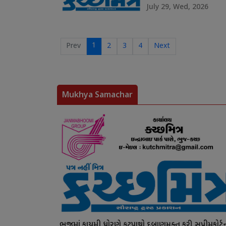
July 29, Wed, 2026
1
Prev
2
3
4
Next
Mukhya Samachar
ભુજમાં કાયમી ધોરણે ફૂટપાથો દબાણમુક્ત કરી સુપ્રીમકોર્ટ