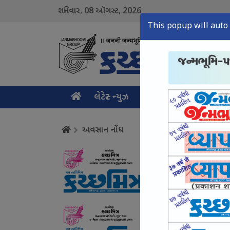
08
2026
શનિવાર,
ઑગસ્ટ,
This popup will auto 
લેટેસ્ટ ન્યુઝ
મુખ્ય સમાચાર
ક્રાઇમ ન
અવસાન નોંધ
અવસાન નોંધ
August 07, Fri, 2026
અવસાન નોંધ