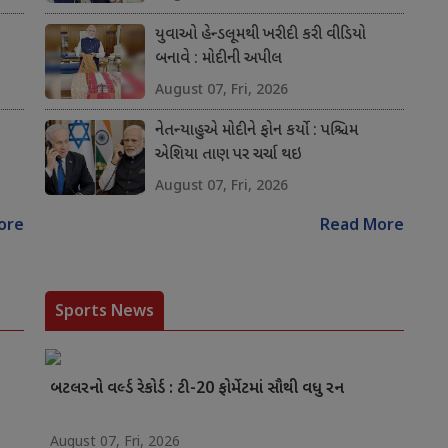
યુવાઓ હેન્ડલૂમથી ખરીદી કરી વીડિયો
બનાવે : મોદીની અપીલ
August 07, Fri, 2026
નેતન્યાહુએ મોદીને ફોન કર્યો : પશ્ચિમ
એશિયા તાણ પર ચર્ચા થઇ
August 07, Fri, 2026
ore
Read More
Sports News
બટલરનો વર્લ્ડ રેકોર્ડ : ટી-20 ફોર્મેટમાં સૌથી વધુ રન
August 07, Fri, 2026