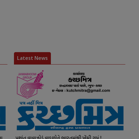
Latest News
ના
પ્રશાંત વાવાઝોડું વાદળોને ભારતમાંથી ખેંચી ગયું !