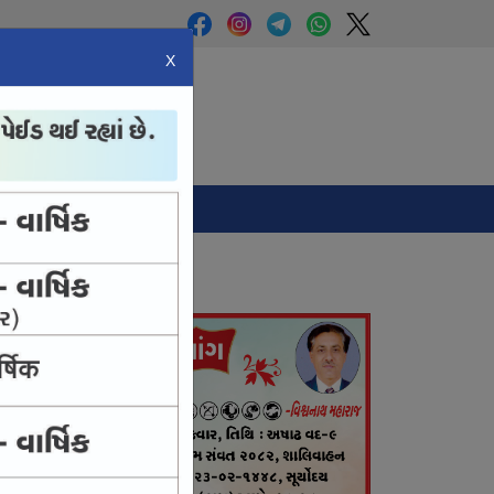
X
Panchang