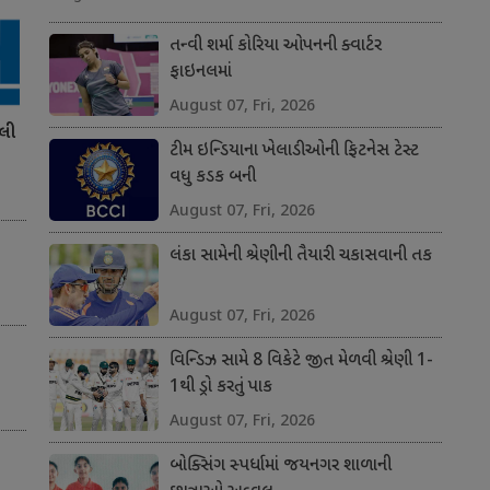
તન્વી શર્મા કોરિયા ઓપનની ક્વાર્ટર
ફાઇનલમાં
August 07, Fri, 2026
લી
ટીમ ઇન્ડિયાના ખેલાડીઓની ફિટનેસ ટેસ્ટ
વધુ કડક બની
August 07, Fri, 2026
લંકા સામેની શ્રેણીની તૈયારી ચકાસવાની તક
August 07, Fri, 2026
વિન્ડિઝ સામે 8 વિકેટે જીત મેળવી શ્રેણી 1-
1થી ડ્રો કરતું પાક
August 07, Fri, 2026
બોક્સિંગ સ્પર્ધામાં જયનગર શાળાની