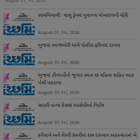
August 07, Fri, 2026
સામખિયાળી : ચાલુ ટ્રેનમાં યુવાનના મોબાઇલની ચોરી
August 07, Fri, 2026
ભુજમાં વ્યાજખોરી અંગે પોલીસ ફરિયાદ દાખલ
August 07, Fri, 2026
ભુજમાં તીનપત્તીનો જુગાર રમતા છ મહિલા સહિત આઠ
ખેલી પકડાયા
August 07, Fri, 2026
સાડાઉ હત્યા કેસમાં આરોપીઓ નિર્દોષ
August 07, Fri, 2026
કનૈયાબે અને લેરની કંપનીમાં કામ દરમ્યાન અકસ્માતમાં બે