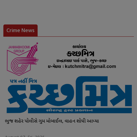
Crime News
ભુજ શહેર પોલીસે ગુમ મોબાઈલ, વાહન શોધી આપ્યા