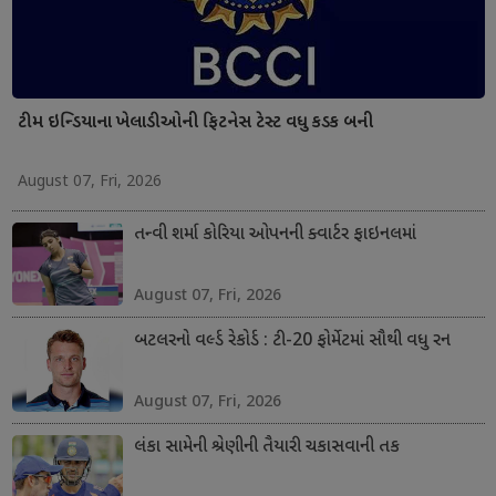
ટીમ ઇન્ડિયાના ખેલાડીઓની ફિટનેસ ટેસ્ટ વધુ કડક બની
August 07, Fri, 2026
તન્વી શર્મા કોરિયા ઓપનની ક્વાર્ટર ફાઇનલમાં
August 07, Fri, 2026
બટલરનો વર્લ્ડ રેકોર્ડ : ટી-20 ફોર્મેટમાં સૌથી વધુ રન
August 07, Fri, 2026
લંકા સામેની શ્રેણીની તૈયારી ચકાસવાની તક