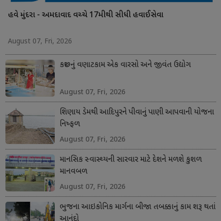
હવે મુંદરા - અમદાવાદ વચ્ચે 17મીથી સીધી હવાઈસેવા
August 07, Fri, 2026
કચ્છનું વણાટકામ એક વારસો અને જીવંત ઉદ્યોગ
August 07, Fri, 2026
શિણાય ડેમથી આદિપુરને પીવાનું પાણી આપવાની યોજના
નિષ્ફળ
August 07, Fri, 2026
માનસિક સ્વાસ્થ્યની સારવાર માટે દેશને મળશે કુશળ
માનવબળ
August 07, Fri, 2026
ભુજના આઇકોનિક માર્ગના બીજા તબક્કાનું કામ શરૂ થતાં
આનંદો