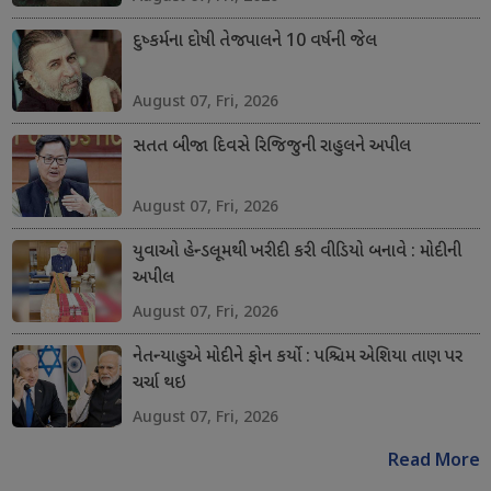
દુષ્કર્મના દોષી તેજપાલને 10 વર્ષની જેલ
August 07, Fri, 2026
સતત બીજા દિવસે રિજિજુની રાહુલને અપીલ
August 07, Fri, 2026
યુવાઓ હેન્ડલૂમથી ખરીદી કરી વીડિયો બનાવે : મોદીની
અપીલ
August 07, Fri, 2026
નેતન્યાહુએ મોદીને ફોન કર્યો : પશ્ચિમ એશિયા તાણ પર
ચર્ચા થઇ
August 07, Fri, 2026
Read More