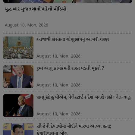
યુદ્ધ બાદ મુજતબાનો પહેલો વીડિયો
August 10, Mon, 2026
આજથી સંસદના ચોમાસુ સત્રનું આખરી ચરણ
August 10, Mon, 2026
ટ્રમ્પ અણુ કાર્યક્રમની શરત પડતી મૂકશે ?
August 10, Mon, 2026
જ્યાં સુધી હું પીએમ, પેલેસ્ટાઈન દેશ બનશે નહીં : નેતન્યાહુ
August 10, Mon, 2026
સીજેપી દેખાવોમાં મોદીને મારવા આવ્યા હતા;
કેજરીવાલના બોલ