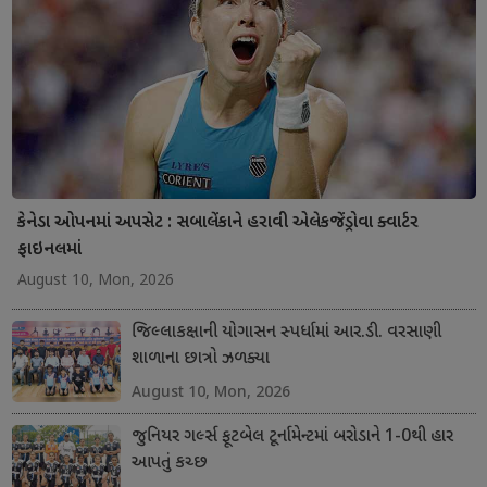
કેનેડા ઓપનમાં અપસેટ : સબાલેંકાને હરાવી એલેકજેંડ્રોવા ક્વાર્ટર
ફાઇનલમાં
August 10, Mon, 2026
જિલ્લાકક્ષાની યોગાસન સ્પર્ધામાં આર.ડી. વરસાણી
શાળાના છાત્રો ઝળક્યા
August 10, Mon, 2026
જુનિયર ગર્લ્સ ફૂટબેલ ટૂર્નામેન્ટમાં બરોડાને 1-0થી હાર
આપતું કચ્છ