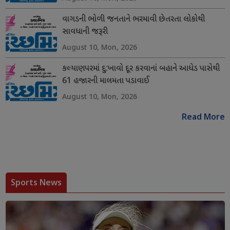
વાગડની ભોળી જનતાને ભરમાવી છેતરતા લોકોથી
સાવધાની જરૂરી
August 10, Mon, 2026
કલ્યાણપરમાં દુ:ખાવો દૂર કરવાનાં બહાને આધેડ પાસેથી
61 હજારની માલમતા પડાવાઈ
August 10, Mon, 2026
Read More
Sports News