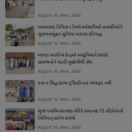
August 10, Mon, 2026
અમદાવાદ ડિવિઝન રેલવે કર્મચારીઓ પ્રવાસીઓને
ગુણવત્તાયુક્ત સુવિધા આપવા કટિબદ્ધ
August 10, Mon, 2026
ખાવડા આરોગ્ય કેન્દ્રમાં અસુવિધાને કારણે
ગ્રામજનોને પડતી મુશ્કેલીથી રોષ
August 10, Mon, 2026
સ્વપ્ન સિદ્ધ કરવા દૃષ્ટિહીનતા બાધારૂપ નથી
August 10, Mon, 2026
ભુજ સ્વામિનારાયણ મંદિરે કલાત્મક 15 હીંડોળાનો
વિધિવત્ પ્રારંભ કરાયો
August 10, Mon, 2026