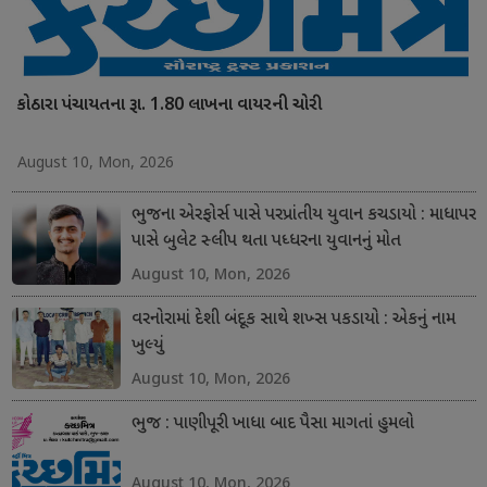
કોઠારા પંચાયતના રૂા. 1.80 લાખના વાયરની ચોરી
August 10, Mon, 2026
ભુજના એરફોર્સ પાસે પરપ્રાંતીય યુવાન કચડાયો : માધાપર
પાસે બુલેટ સ્લીપ થતા પધ્ધરના યુવાનનું મોત
August 10, Mon, 2026
વરનોરામાં દેશી બંદૂક સાથે શખ્સ પકડાયો : એકનું નામ
ખુલ્યું
August 10, Mon, 2026
ભુજ : પાણીપૂરી ખાધા બાદ પૈસા માગતાં હુમલો
August 10, Mon, 2026