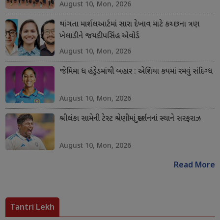
August 10, Mon, 2026
થાંગતા માર્શલઆર્ટમાં સારા દેખાવ માટે કચ્છના ત્રણ
ખેલાડીને જયદીપસિંહ એવોર્ડ
August 10, Mon, 2026
જેમિમા ધ હંડ્રેડમાંથી બહાર : એશિયા કપમાં રમવું સંદિગ્ધ
August 10, Mon, 2026
શ્રીલંકા સામેની ટેસ્ટ શ્રેણીમાં સુદર્શનનાં સ્થાને સરફરાઝ
August 10, Mon, 2026
Read More
Tantri Lekh