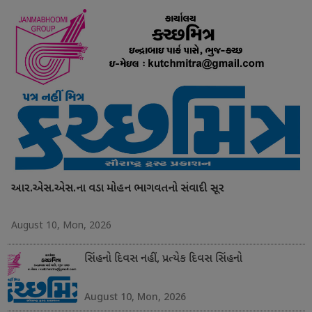
આર.એસ.એસ.ના વડા મોહન ભાગવતનો સંવાદી સૂર
August 10, Mon, 2026
સિંહનો દિવસ નહીં, પ્રત્યેક દિવસ સિંહનો
August 10, Mon, 2026