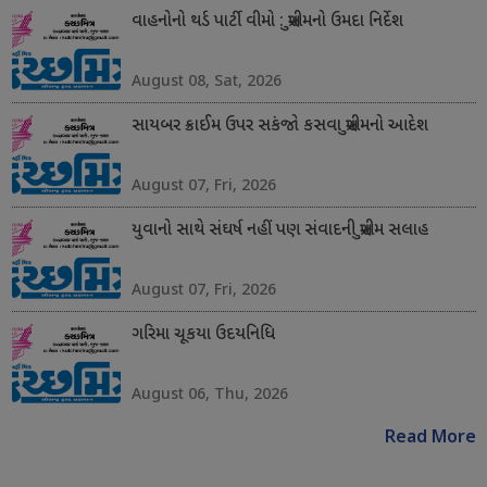
વાહનોનો થર્ડ પાર્ટી વીમો : સુપ્રીમનો ઉમદા નિર્દેશ
August 08, Sat, 2026
સાયબર ક્રાઈમ ઉપર સકંજો કસવા સુપ્રીમનો આદેશ
August 07, Fri, 2026
યુવાનો સાથે સંઘર્ષ નહીં પણ સંવાદની સુપ્રીમ સલાહ
August 07, Fri, 2026
ગરિમા ચૂકયા ઉદયનિધિ
August 06, Thu, 2026
Read More