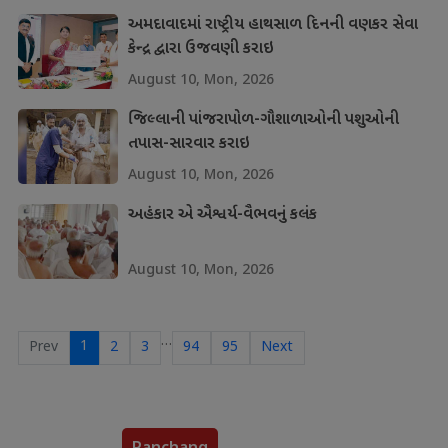
અમદાવાદમાં રાષ્ટ્રીય હાથસાળ દિનની વણકર સેવા
કેન્દ્ર દ્વારા ઉજવણી કરાઇ
August 10, Mon, 2026
જિલ્લાની પાંજરાપોળ-ગૌશાળાઓની પશુઓની
તપાસ-સારવાર કરાઇ
August 10, Mon, 2026
અહંકાર એ ઐશ્વર્ય-વૈભવનું કલંક
August 10, Mon, 2026
…
1
Prev
2
3
94
95
Next
Panchang