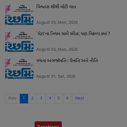
વિશ્વાસ સૌથી મોટી વાત
August 03, Mon, 2026
`મેટા'ના નિયમ સામે સંદેહ; પણ વિકલ્પ ક્યાં ?
August 03, Mon, 2026
વધતા અબજોપતિ : ઉન્નતિ અને નીતિ
August 01, Sat, 2026
1
Prev
2
3
4
5
6
Next
Panchang