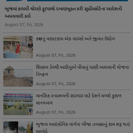
ભુજમાં કાયમી ધોરણે ફૂટપાથો દબાણમુક્ત કરી સુપ્રીમકોર્ટના આદેશની
અમલવારી કરો
August 07, Fri, 2026
કચ્છનું વણાટકામ એક વારસો અને જીવંત ઉદ્યોગ
August 07, Fri, 2026
શિણાય ડેમથી આદિપુરને પીવાનું પાણી આપવાની યોજના
નિષ્ફળ
August 07, Fri, 2026
માનસિક સ્વાસ્થ્યની સારવાર માટે દેશને મળશે કુશળ
માનવબળ
August 07, Fri, 2026
ભુજના આઇકોનિક માર્ગના બીજા તબક્કાનું કામ શરૂ થતાં
આનંદો