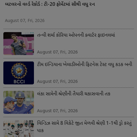
બટલરનો વર્લ્ડ રેકોર્ડ : ટી-20 ફોર્મેટમાં સૌથી વધુ રન
August 07, Fri, 2026
તન્વી શર્મા કોરિયા ઓપનની ક્વાર્ટર ફાઇનલમાં
August 07, Fri, 2026
ટીમ ઇન્ડિયાના ખેલાડીઓની ફિટનેસ ટેસ્ટ વધુ કડક બની
August 07, Fri, 2026
લંકા સામેની શ્રેણીની તૈયારી ચકાસવાની તક
August 07, Fri, 2026
વિન્ડિઝ સામે 8 વિકેટે જીત મેળવી શ્રેણી 1-1થી ડ્રો કરતું
પાક