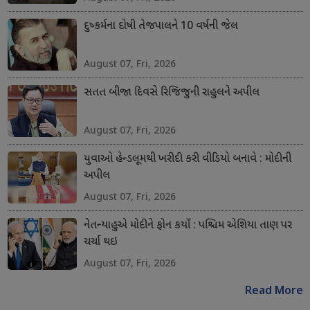
દુષ્કર્મના દોષી તેજપાલને 10 વર્ષની જેલ
August 07, Fri, 2026
સતત બીજા દિવસે રિજિજુની રાહુલને અપીલ
August 07, Fri, 2026
યુવાઓ હેન્ડલૂમથી ખરીદી કરી વીડિયો બનાવે : મોદીની
અપીલ
August 07, Fri, 2026
નેતન્યાહુએ મોદીને ફોન કર્યો : પશ્ચિમ એશિયા તાણ પર
ચર્ચા થઇ
August 07, Fri, 2026
Read More