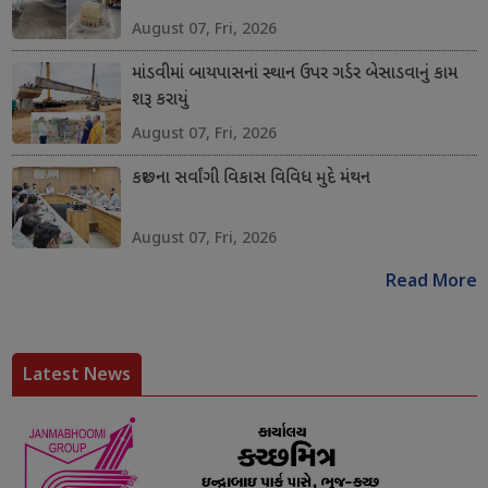
August 07, Fri, 2026
માંડવીમાં બાયપાસનાં સ્થાન ઉપર ગર્ડર બેસાડવાનું કામ
શરૂ કરાયું
August 07, Fri, 2026
કચ્છના સર્વાંગી વિકાસ વિવિધ મુદે મંથન
August 07, Fri, 2026
Read More
Latest News