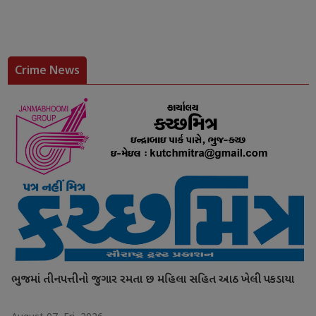
Crime News
ભુજમાં તીનપત્તીનો જુગાર રમતા છ મહિલા સહિત આઠ ખેલી પકડાયા