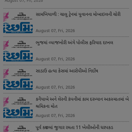
August 07, Fri, 2026
સામખિયાળી : ચાલુ ટ્રેનમાં યુવાનના મોબાઇલની ચોરી
August 07, Fri, 2026
ભુજમાં વ્યાજખોરી અંગે પોલીસ ફરિયાદ દાખલ
August 07, Fri, 2026
સાડાઉ હત્યા કેસમાં આરોપીઓ નિર્દોષ
August 07, Fri, 2026
કનૈયાબે અને લેરની કંપનીમાં કામ દરમ્યાન અકસ્માતમાં બે
શ્રમિકના મોત
August 07, Fri, 2026
પૂર્વ કચ્છમાં જુગાર રમતા 11 ખેલીઓની ધરપકડ